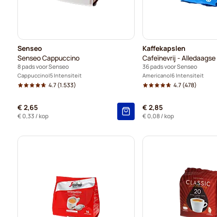
Senseo
Kaffekapslen
Senseo Cappuccino
Cafeïnevrij - Alledaagse 
8 pads voor Senseo
36 pads voor Senseo
Cappuccino
5 Intensiteit
Americano
6 Intensiteit
4.7
(1.533)
4.7
(478)
€ 2,65
€ 2,85
€ 0,33
/ kop
€ 0,08
/ kop