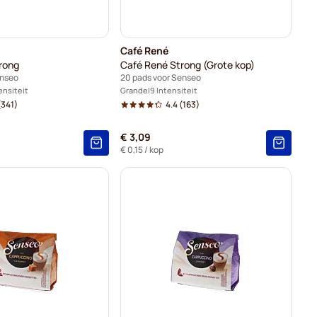
Café René
rong
Café René Strong (Grote kop)
enseo
20 pads voor Senseo
ensiteit
Grande
9 Intensiteit
341)
4.4
(163)
€ 3,09
€ 0,15
/ kop