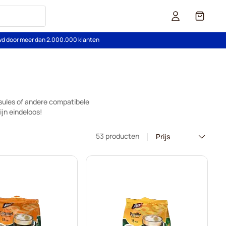
Cart
wd door meer dan 2.000.000 klanten
sules of andere compatibele
jn eindeloos!
53 producten