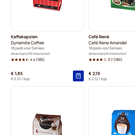
Kaffekapslen
Café René
Dynamite Coffee
Café Rene Amandel
18 pads voor Senseo
18 pads voor Senseo
Americano
10 Intensiteit
Americano
5 Intensiteit
4.4
(185)
3.7
(180)
€ 1,85
€ 2,19
€ 0,10
/ kop
€ 0,12
/ kop