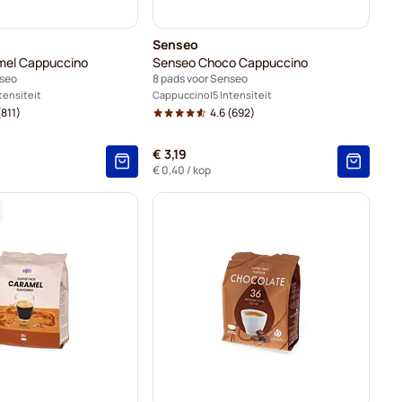
Senseo
mel Cappuccino
Senseo Choco Cappuccino
nseo
8 pads voor Senseo
ntensiteit
Cappuccino
5 Intensiteit
811)
4.6
(692)
€ 3,19
€ 0,40
/ kop