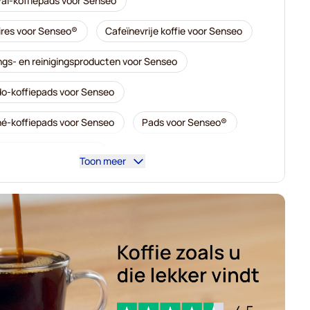
al-koffiepads voor Senseo
res voor Senseo®
Cafeïnevrije koffie voor Senseo
ngs- en reinigingsproducten voor Senseo
o-koffiepads voor Senseo
é-koffiepads voor Senseo
Pads voor Senseo®
koffiepads voor Senseo
Toon meer
offiepads voor Senseo
-koffiepads voor Senseo
Gimoka-pads voor Senseo
slen voor Senseo®