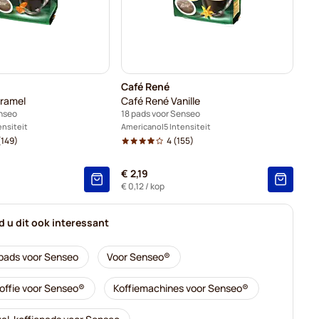
Café René
ramel
Café René Vanille
enseo
18 pads voor Senseo
ensiteit
Americano
5 Intensiteit
149)
4
(155)
€ 2,19
€ 0,12
/ kop
nd u dit ook interessant
pads voor Senseo
Voor Senseo®
offie voor Senseo®
Koffiemachines voor Senseo®