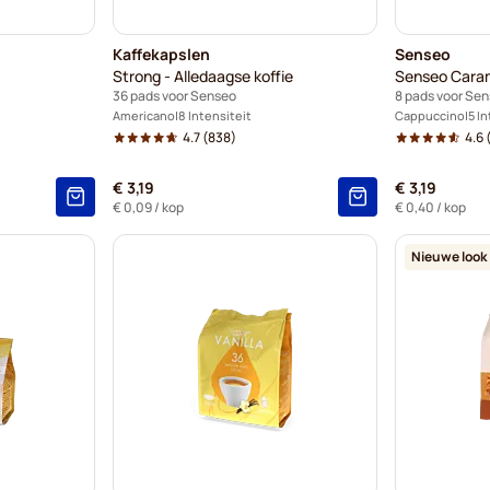
Kaffekapslen
Senseo
Strong - Alledaagse koffie
Senseo Cara
36 pads voor Senseo
8 pads voor Se
Americano
8 Intensiteit
Cappuccino
5 I
4.7
(838)
4.6
(
€ 3,19
€ 3,19
€ 0,09
/ kop
€ 0,40
/ kop
Nieuwe look