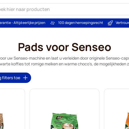
arantie - Altijd eerlijke prijzen
100 dagen herroepingsrecht
Vertrou
Pads voor Senseo
voor uw Senseo-machine en laat u verleiden door originele Senseo-cap
zwarte koffies tot romige melken en warme choco's, de mogelijkheden zi
 filters toe