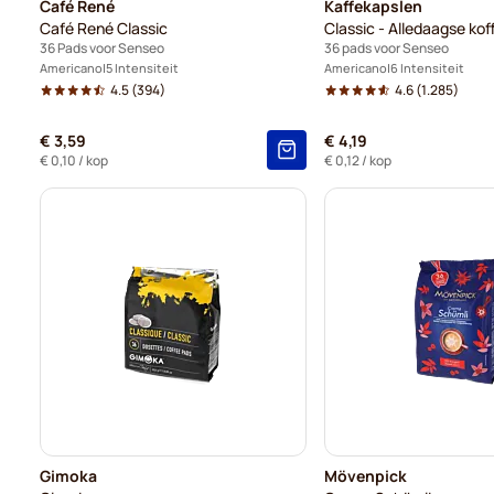
Café René
Kaffekapslen
Café René Classic
Classic - Alledaagse kof
36 Pads voor Senseo
36 pads voor Senseo
Americano
5 Intensiteit
Americano
6 Intensiteit
4.5
(394)
4.6
(1.285)
€ 3,59
€ 4,19
€ 0,10
/ kop
€ 0,12
/ kop
Gimoka
Mövenpick