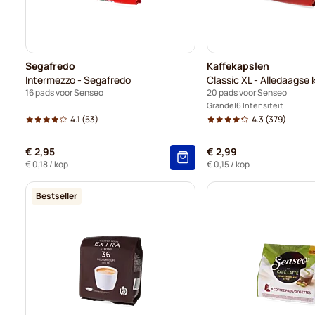
Segafredo
Kaffekapslen
Intermezzo - Segafredo
Classic XL - Alledaagse k
16 pads voor Senseo
20 pads voor Senseo
Grande
6 Intensiteit
4.1
(53)
4.3
(379)
€ 2,95
€ 2,99
€ 0,18
/ kop
€ 0,15
/ kop
Bestseller