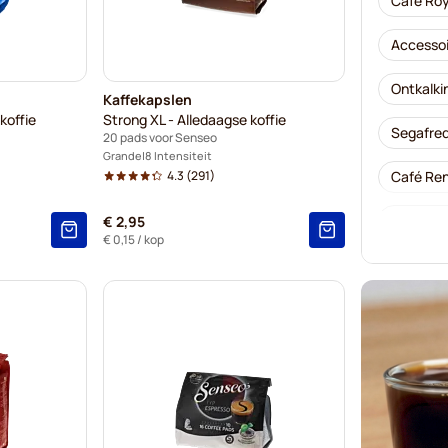
Café Roy
Accessoi
Ontkalki
Kaffekapslen
koffie
Strong XL - Alledaagse koffie
Segafred
20 pads voor Senseo
Grande
8 Intensiteit
4.3
(291)
Café Ren
Merrils-
€ 2,95
€ 0,15
/ kop
Friele-k
Marcilla
Kaffekap