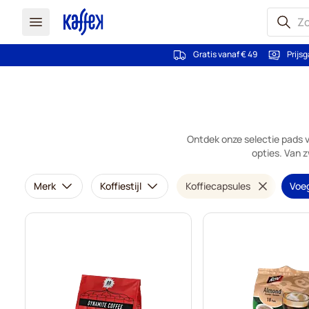
Gratis vanaf € 49
Prijsg
Ga naar de inhoud
Ontdek onze selectie pads 
opties. Van 
Merk
Koffiestijl
Koffiecapsules
Voeg