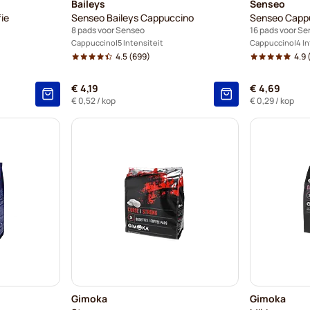
Baileys
Senseo
fie
Senseo Baileys Cappuccino
Senseo Capp
8 pads voor Senseo
16 pads voor S
Cappuccino
5 Intensiteit
Cappuccino
4 I
4.5
(699)
4.9
(
€ 4,19
€ 4,69
€ 0,52
/ kop
€ 0,29
/ kop
Gimoka
Gimoka