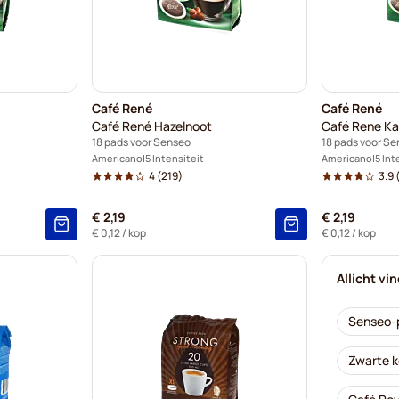
Café René
Café René
Café René Hazelnoot
Café Rene Ka
18 pads voor Senseo
18 pads voor S
Americano
5 Intensiteit
Americano
5 Int
4
(219)
3.9
(
€ 2,19
€ 2,19
€ 0,12
/ kop
€ 0,12
/ kop
Allicht vi
Senseo-
Zwarte k