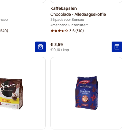
Kaffekapslen
Chocolade - Alledaagsekoffie
enseo
36 pads voor Senseo
Americano
5 Intensiteit
(540)
3.6
(310)
€ 3,59
€ 0,10
/ kop