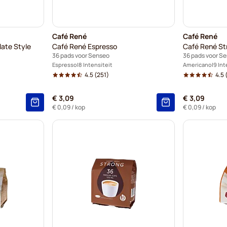
Café René
Café René
late Style
Café René Espresso
Café René St
36 pads voor Senseo
36 pads voor S
Espresso
8 Intensiteit
Americano
9 Int
4.5
(251)
4.5
(
€ 3,09
€ 3,09
€ 0,09
/ kop
€ 0,09
/ kop