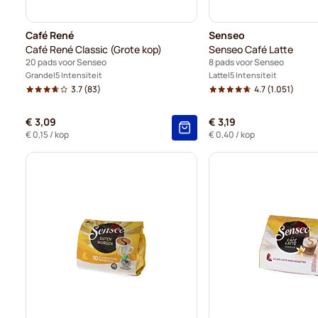
Café René
Senseo
Café René Classic (Grote kop)
Senseo Café Latte
20 pads voor Senseo
8 pads voor Senseo
Grande
5 Intensiteit
Latte
5 Intensiteit
3.7
(83)
4.7
(1.051)
€ 3,09
€ 3,19
€ 0,15
/ kop
€ 0,40
/ kop