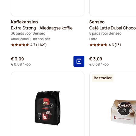
Kaffekapslen
Senseo
Extra Strong - Alledaagse koffie
Café Latte Dubai Choco
36 pads voor Senseo
8 pads voor Senseo
Americano
10 Intensiteit
Latte
4.7
(1.149)
4.6
(13)
€ 3,09
€ 3,09
€ 0,09
/ kop
€ 0,39
/ kop
Bestseller