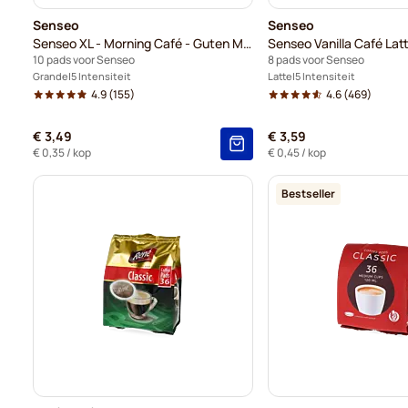
Senseo
Senseo
Senseo XL - Morning Café - Guten Morgen (Grote kop)
Senseo Vanilla Café Lat
10 pads voor Senseo
8 pads voor Senseo
Grande
5 Intensiteit
Latte
5 Intensiteit
4.9
(155)
4.6
(469)
€ 3,49
€ 3,59
€ 0,35
/ kop
€ 0,45
/ kop
Bestseller