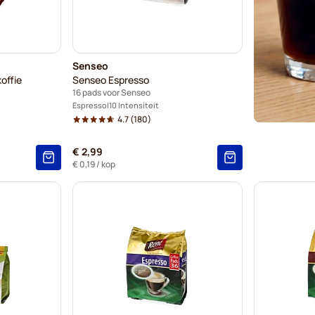
Senseo
offie
Senseo Espresso
16 pads voor Senseo
Espresso
10 Intensiteit
4.7
(180)
€ 2,99
€ 0,19
/ kop