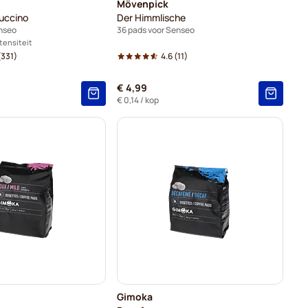
Mövenpick
uccino
Der Himmlische
enseo
36 pads voor Senseo
ntensiteit
331)
4.6
(11)
€ 4,99
€ 0,14
/ kop
Gimoka