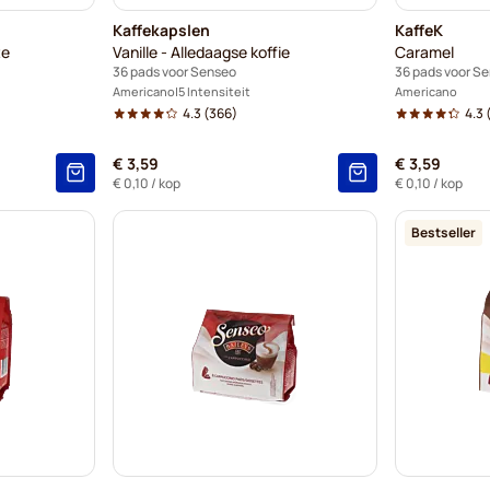
Kaffekapslen
KaffeK
te
Vanille - Alledaagse koffie
Caramel
36 pads voor Senseo
36 pads voor S
Americano
5 Intensiteit
Americano
4.3
(366)
4.3
€ 3,59
€ 3,59
€ 0,10
/ kop
€ 0,10
/ kop
Bestseller