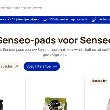
arantie - Altijd eerlijke prijzen
100 dagen herroepingsrecht
Vertrou
Senseo-pads voor Sense
ele Senseo-pads voor uw Senseo-apparaat, van zwarte koffies tot café
geweldige prijs.
capsules
Voeg filters toe
Bestseller