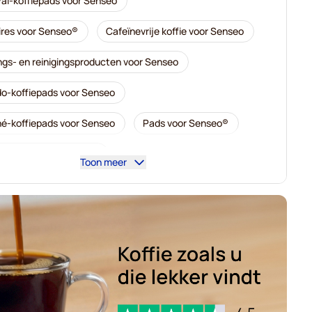
al-koffiepads voor Senseo
res voor Senseo®
Cafeïnevrije koffie voor Senseo
ngs- en reinigingsproducten voor Senseo
o-koffiepads voor Senseo
é-koffiepads voor Senseo
Pads voor Senseo®
koffiepads voor Senseo
Toon meer
offiepads voor Senseo
-koffiepads voor Senseo
Gimoka-pads voor Senseo
slen voor Senseo®