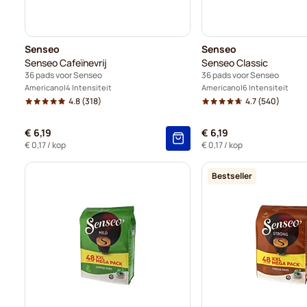
Senseo
Senseo
Senseo Cafeïnevrij
Senseo Classic
36 pads voor Senseo
36 pads voor Senseo
Americano
4 Intensiteit
Americano
6 Intensiteit
4.8
(318)
4.7
(540)
€ 6,19
€ 6,19
€ 0,17
/ kop
€ 0,17
/ kop
Bestseller