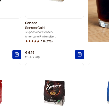
Senseo
Senseo Gold
36 pads voor Senseo
Americano
7 Intensiteit
4.8
(328)
€ 6,19
€ 0,17
/ kop