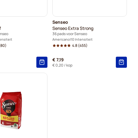
Senseo
f
Senseo Extra Strong
enseo
36 pads voor Senseo
ensiteit
Americano
10 Intensiteit
(80)
4.8
(455)
€ 7,19
€ 0,20
/ kop