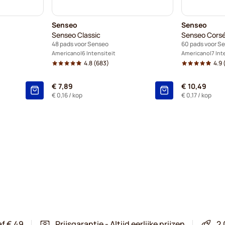
Senseo
Senseo
Senseo Classic
Senseo Corsé
48 pads voor Senseo
60 pads voor S
Americano
6 Intensiteit
Americano
7 Int
4.8
(683)
4.9
(
€ 7,89
€ 10,49
€ 0,16
/ kop
€ 0,17
/ kop
af € 49
Prijsgarantie - Altijd eerlijke prijzen
2.