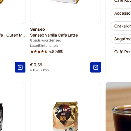
Café Roy
Accessoi
Ontkalki
Senseo
Senseo XL - Morning Café - Guten Morgen (Grote kop)
Senseo Vanilla Café Latte
Segafred
8 pads voor Senseo
Latte
5 Intensiteit
4.6
(469)
Café Ren
Merrils-
€ 3,59
€ 0,45
/ kop
Friele-k
Marcilla
Kaffekap