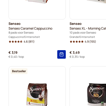
Senseo
Senseo
Senseo Caramel Cappuccino
8 pads voor Senseo
10 pads voor Senseo
Cappuccino
5 Intensiteit
Grande
5 Intensiteit
4.6
(811)
4.9
(155)
€ 3,19
€ 3,49
€ 0,40
/ kop
€ 0,35
/ kop
Bestseller