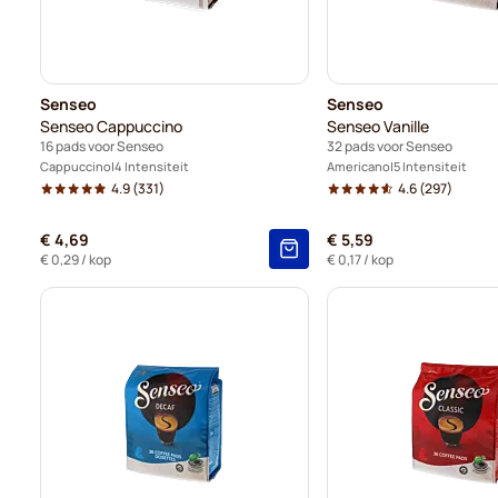
Senseo
Senseo
Senseo Cappuccino
Senseo Vanille
16 pads voor Senseo
32 pads voor Senseo
Cappuccino
4 Intensiteit
Americano
5 Intensiteit
4.9
(331)
4.6
(297)
€ 4,69
€ 5,59
€ 0,29
/ kop
€ 0,17
/ kop