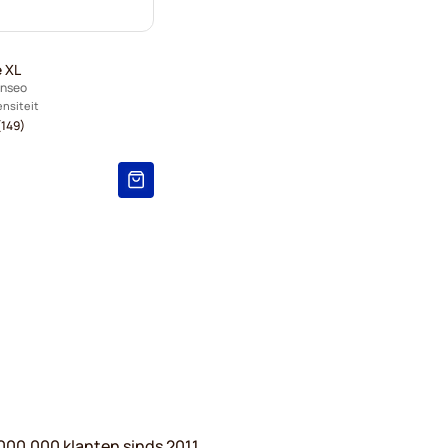
 XL
enseo
ensiteit
149)
000.000 klanten sinds 2011