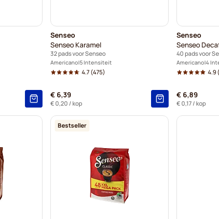
Senseo
Senseo
Senseo Karamel
Senseo Deca
32 pads voor Senseo
40 pads voor S
Americano
5 Intensiteit
Americano
4 Int
4.7
(475)
4.9
€ 6,39
€ 6,89
€ 0,20
/ kop
€ 0,17
/ kop
Bestseller