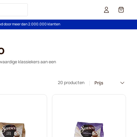
Cart
wd door meer dan 2.000.000 klanten
o
waardige klassiekers aan een
20 producten