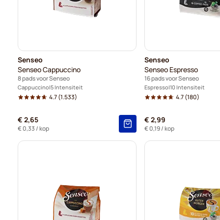
Senseo
Senseo
Senseo Cappuccino
Senseo Espresso
8 pads voor Senseo
16 pads voor Senseo
Cappuccino
5 Intensiteit
Espresso
10 Intensiteit
4.7
(1.533)
4.7
(180)
€ 2,65
€ 2,99
€ 0,33
/ kop
€ 0,19
/ kop