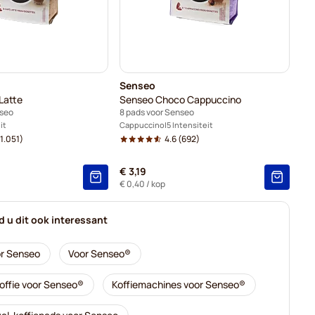
Senseo
Latte
Senseo Choco Cappuccino
nseo
8 pads voor Senseo
it
Cappuccino
5 Intensiteit
1.051)
4.6
(692)
€ 3,19
€ 0,40
/ kop
nd u dit ook interessant
r Senseo
Voor Senseo®
offie voor Senseo®
Koffiemachines voor Senseo®