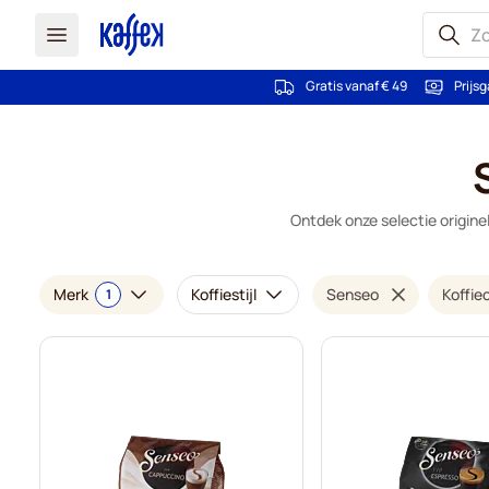
Gratis vanaf € 49
Prijsg
Ga naar de inhoud
Ontdek onze selectie origin
Merk
Koffiestijl
Senseo
Koffie
1