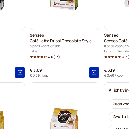
Senseo
Senseo
Café Latte Dubai Chocolate Style
Senseo Café 
8 pads voor Senseo
8 pads voor Se
Latte
Latte
5 Intensite
4.6
(13)
4.7
(
€ 3,09
€ 3,19
€ 0,39
/ kop
€ 0,40
/ kop
Allicht vi
Pads voo
Zwarte k