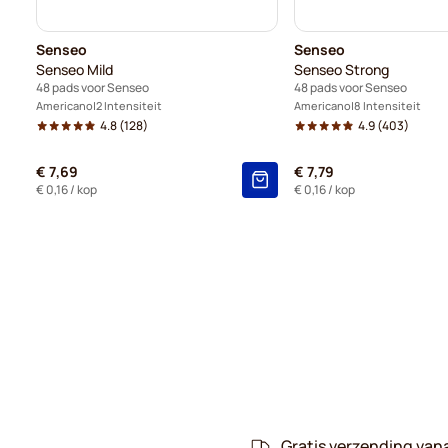
Senseo
Senseo
Senseo Mild
Senseo Strong
48 pads voor Senseo
48 pads voor Senseo
Americano
2 Intensiteit
Americano
8 Intensiteit
4.8
(128)
4.9
(403)
€ 7,69
€ 7,79
€ 0,16
/ kop
€ 0,16
/ kop
Gratis verzending van