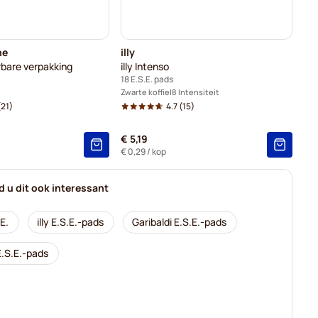
ne
illy
rbare verpakking
illy Intenso
18 E.S.E. pads
Zwarte koffie
8 Intensiteit
21)
4.7
(15)
€ 5,19
€ 0,29
/ kop
nd u dit ook interessant
E.
illy E.S.E.-pads
Garibaldi E.S.E.-pads
.S.E.-pads