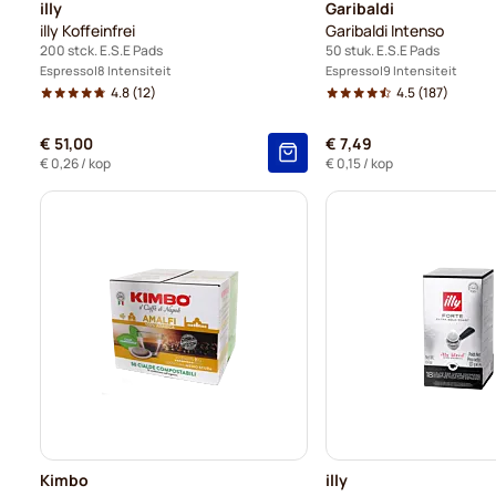
illy
Garibaldi
illy Koffeinfrei
Garibaldi Intenso
200 stck. E.S.E Pads
50 stuk. E.S.E Pads
Espresso
8 Intensiteit
Espresso
9 Intensiteit
4.8
(12)
4.5
(187)
€ 51,00
€ 7,49
€ 0,26
/ kop
€ 0,15
/ kop
Kimbo
illy