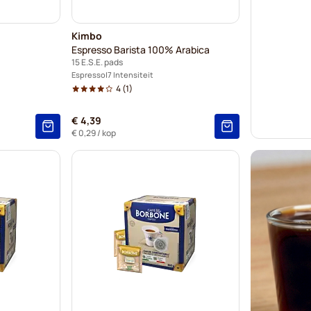
Kimbo
Espresso Barista 100% Arabica
15 E.S.E. pads
Espresso
7 Intensiteit
4
(1)
€ 4,39
€ 0,29
/ kop