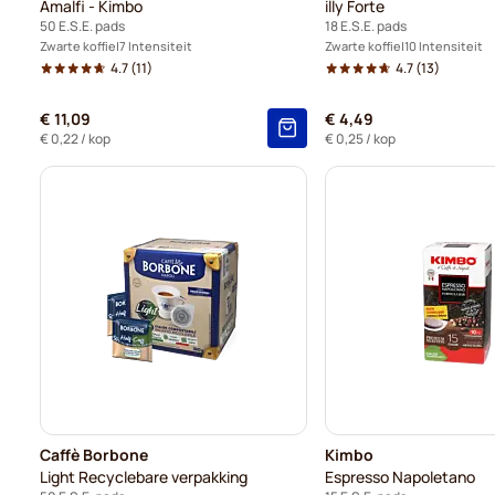
Amalfi - Kimbo
illy Forte
50 E.S.E. pads
18 E.S.E. pads
Zwarte koffie
7 Intensiteit
Zwarte koffie
10 Intensiteit
4.7
(11)
4.7
(13)
€ 11,09
€ 4,49
€ 0,22
/ kop
€ 0,25
/ kop
Caffè Borbone
Kimbo
Light Recyclebare verpakking
Espresso Napoletano