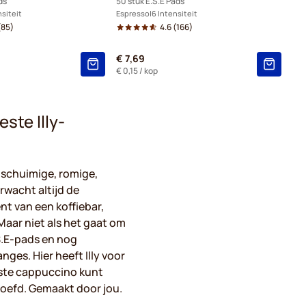
ds
50 stuk E.S.E Pads
nsiteit
Espresso
6 Intensiteit
(85)
4.6
(166)
€ 7,69
€ 0,15
/ kop
ste Illy-
 schuimige, romige,
rwacht altijd de
nt van een koffiebar,
Maar niet als het gaat om
.S.E-pads en nog
nges. Hier heeft Illy voor
ste cappuccino kunt
proefd. Gemaakt door jou.