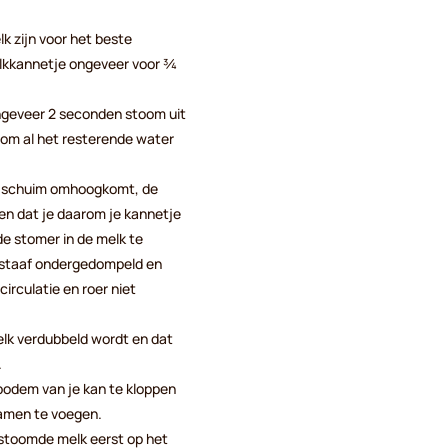
k zijn voor het beste
elkkannetje ongeveer voor ¾
ongeveer 2 seconden stoom uit
om al het resterende water
t schuim omhoogkomt, de
en dat je daarom je kannetje
 stomer in de melk te
e staaf ondergedompeld en
circulatie en roer niet
elk verdubbeld wordt en dat
.
bodem van je kan te kloppen
samen te voegen.
gestoomde melk eerst op het