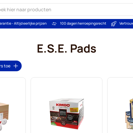
arantie - Altijd eerlijke prijzen
100 dagen herroepingsrecht
Vertrou
E.S.E. Pads
rs toe