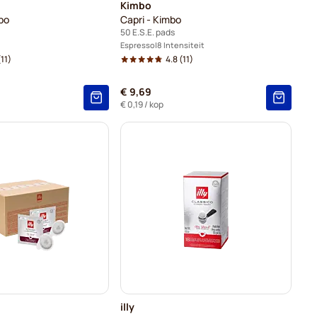
Kimbo
bo
Capri - Kimbo
50 E.S.E. pads
Espresso
8 Intensiteit
11)
4.8
(11)
€ 9,69
€ 0,19
/ kop
illy