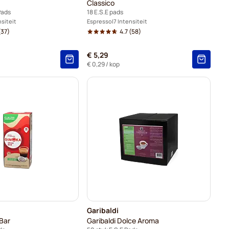
Classico
Pads
18 E.S.E pads
nsiteit
Espresso
7 Intensiteit
(37)
4.7
(58)
€ 5,29
€ 0,29
/ kop
Garibaldi
Bar
Garibaldi Dolce Aroma