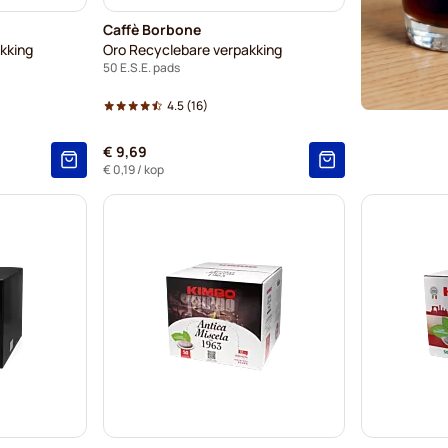
Caffè Borbone
kking
Oro Recyclebare verpakking
50 E.S.E. pads
4.5
(16)
€ 9,69
€ 0,19
/ kop