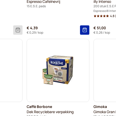
Espresso Cafeïnevrij
illy Intenso
15 E.S.E. pads
200 stuk E.S.E 
Espresso
8 Inte
4.8
€ 4,39
€ 51,00
€ 0,29
/ kop
€ 0,26
/ kop
Caffè Borbone
Gimoka
Dek Recyclebare verpakking
Gimoka Gran 