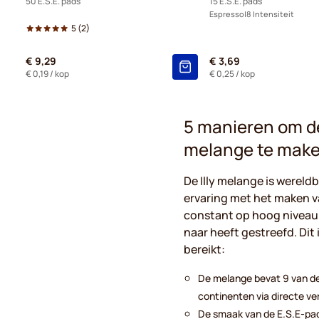
50 E.S.E. pads
15 E.S.E. pads
Espresso
8 Intensiteit
5
(2)
€ 9,29
€ 3,69
€ 0,19
/ kop
€ 0,25
/ kop
5 manieren om de
melange te mak
De Illy melange is werel
ervaring met het maken v
constant op hoog niveau
naar heeft gestreefd. Dit
bereikt:
De melange bevat 9 van de
continenten via directe ve
De smaak van de E.S.E-pad