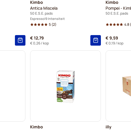
Kimbo
Kimbo
Antica Miscela
Pompei - Kim
50 E.S.E. pads
50 E.S.E. pads
Espresso
9 Intensiteit
5
(2)
4.8
(
€ 12,79
€ 9,59
€ 0,26
/ kop
€ 0,19
/ kop
Kimbo
illy