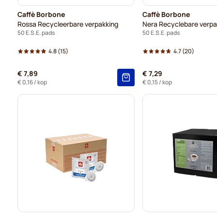
Caffè Borbone
Caffè Borbone
Rossa Recycleerbare verpakking
Nera Recyclebare verpa
50 E.S.E. pads
50 E.S.E. pads
4.8
(15)
4.7
(20)
€ 7,89
€ 7,29
€ 0,16
/ kop
€ 0,15
/ kop