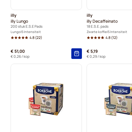
illy
illy
illy Lungo
illy Decaffeinato
200 stuk E.S.E Pads
18 E.S.E. pads
Lungo
5 Intensiteit
Zwarte koffie
5 Intensiteit
4.8
(22)
4.8
(12)
€ 51,00
€ 5,19
€ 0,26
/ kop
€ 0,29
/ kop