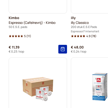
Kimbo
illy
Espresso (Cafeïnevrij) - Kimbo
illy Classico
50 E.S.E. pads
200 stuk E.S.E Pads
Espresso
7 Intensiteit
5
(11)
4.9
(78)
€ 11,39
€ 48,00
€ 0,23
/ kop
€ 0,24
/ kop