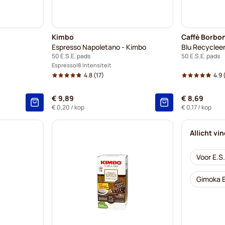
Kimbo
Caffè Borbo
Espresso Napoletano - Kimbo
Blu Recyclee
50 E.S.E. pads
50 E.S.E. pads
Espresso
8 Intensiteit
4.8
(17)
4.9
(
€ 9,89
€ 8,69
€ 0,20
/ kop
€ 0,17
/ kop
Allicht vi
Voor E.S.
Gimoka E