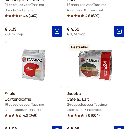
21 capsules voor Tassimo
16 capsules voor Tassimo
Grande
6 Intensiteit
Americano
8 Intensiteit
4.4
(483)
4.8
(629)
€ 5,39
€ 4,69
€ 0,26
/ kop
€ 0,29
/ kop
Bestseller
Friele
Jacobs
Ochtendkoffie
Café au Lait
16 capsules voor Tassimo
24 capsules voor Tassimo
Americano
4 Intensiteit
Café au lait
5 Intensiteit
4.6
(348)
4.8
(804)
€ 5,09
€ 8,99