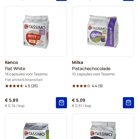
Kenco
Milka
Flat White
Pistachechocolade
16 capsules voor Tassimo
10 capsules voor Tassimo
Flat white
5 Intensiteit
4.5
(25)
4.4
(9)
€ 5,89
€ 5,09
€ 0,74
/ kop
€ 0,51
/ kop