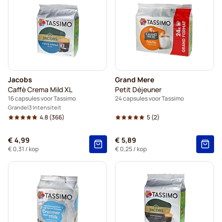
Jacobs
Grand Mere
Caffè Crema Mild XL
Petit Déjeuner
16 capsules voor Tassimo
24 capsules voor Tassimo
Grande
3 Intensiteit
4.8
(366)
5
(2)
€ 4,99
€ 5,89
€ 0,31
/ kop
€ 0,25
/ kop