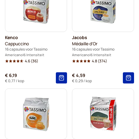
Kenco
Jacobs
Cappuccino
Médaille d'Or
16 capsules voor Tassimo
16 capsules voor Tassimo
Americano
6 Intensiteit
Americano
6 Intensiteit
4.6
(36)
4.8
(374)
€ 6,19
€ 4,59
€ 0,77
/ kop
€ 0,29
/ kop