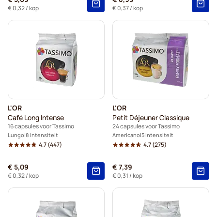
€ 0,32
/ kop
€ 0,37
/ kop
L'OR
L'OR
Café Long Intense
Petit Déjeuner Classique
16 capsules voor Tassimo
24 capsules voor Tassimo
Lungo
8 Intensiteit
Americano
5 Intensiteit
4.7
(447)
4.7
(275)
€ 5,09
€ 7,39
€ 0,32
/ kop
€ 0,31
/ kop