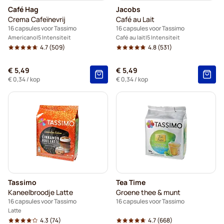
Café Hag
Jacobs
Crema Cafeïnevrij
Café au Lait
16 capsules voor Tassimo
16 capsules voor Tassimo
Americano
5 Intensiteit
Café au lait
5 Intensiteit
4.7
(509)
4.8
(531)
€ 5,49
€ 5,49
€ 0,34
/ kop
€ 0,34
/ kop
Tassimo
Tea Time
Kaneelbroodje Latte
Groene thee & munt
16 capsules voor Tassimo
16 capsules voor Tassimo
Latte
4.3
(74)
4.7
(668)