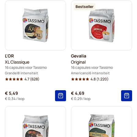
Bestseller
L'OR
Gevalia
XL Classique
Original
16 capsules voor Tassimo
16 capsules voor Tassimo
Grande
8 Intensiteit
Americano
6 Intensiteit
4.7
(628)
4.8
(1.220)
€ 5,49
€ 4,69
€ 0,34
/ kop
€ 0,29
/ kop