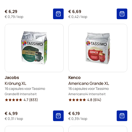
€ 6,29
€ 6,69
€ 0,79
/ kop
€ 0,42
/ kop
Jacobs
Kenco
Krönung XL
Americano Grande XL
16 capsules voor Tassimo
16 capsules voor Tassimo
Grande
8 Intensiteit
Americano
4 Intensiteit
4.7
(833)
4.8
(614)
€ 4,99
€ 6,19
€ 0,31
/ kop
€ 0,39
/ kop