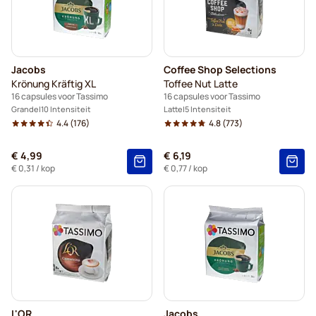
Jacobs
Coffee Shop Selections
Krönung Kräftig XL
Toffee Nut Latte
16 capsules voor Tassimo
16 capsules voor Tassimo
Grande
10 Intensiteit
Latte
5 Intensiteit
4.4
(176)
4.8
(773)
€ 4,99
€ 6,19
€ 0,31
/ kop
€ 0,77
/ kop
L'OR
Jacobs