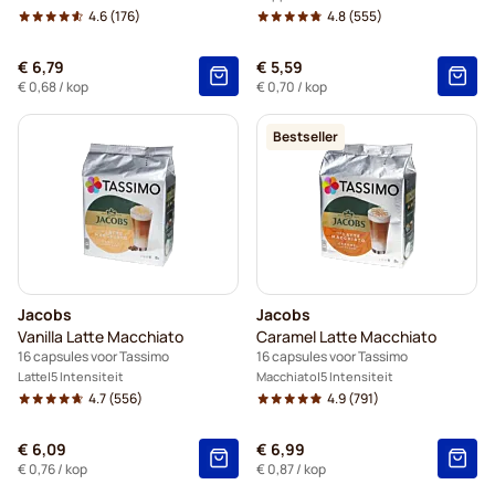
4.6
(176)
4.8
(555)
€ 6,79
€ 5,59
€ 0,68
/ kop
€ 0,70
/ kop
Bestseller
Jacobs
Jacobs
Vanilla Latte Macchiato
Caramel Latte Macchiato
16 capsules voor Tassimo
16 capsules voor Tassimo
Latte
5 Intensiteit
Macchiato
5 Intensiteit
4.7
(556)
4.9
(791)
€ 6,09
€ 6,99
€ 0,76
/ kop
€ 0,87
/ kop