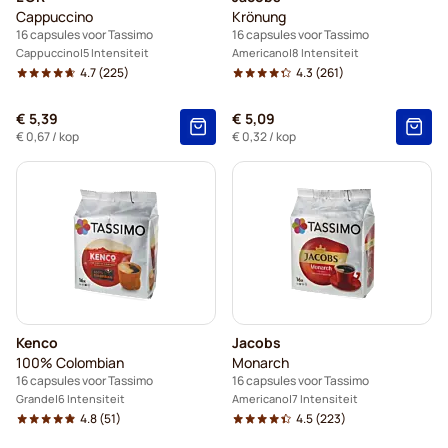
Cappuccino
Krönung
16 capsules voor Tassimo
16 capsules voor Tassimo
Cappuccino
5 Intensiteit
Americano
8 Intensiteit
4.7
(225)
4.3
(261)
€ 5,39
€ 5,09
€ 0,67
/ kop
€ 0,32
/ kop
Kenco
Jacobs
100% Colombian
Monarch
16 capsules voor Tassimo
16 capsules voor Tassimo
Grande
6 Intensiteit
Americano
7 Intensiteit
4.8
(51)
4.5
(223)