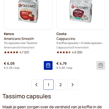
Kenco
Costa
Americano Smooth
Cappuccino
16 capsules voor Tassimo
6 koffiecapsules + 6 melkcapsules voor Tassimo
Americano
5 Intensiteit
Cappuccino
3 Intensiteit
4.7
(21)
4.5
(25)
€ 6,09
€ 4,79
€ 0,38
/ kop
€ 0,80
/ kop
U lees momenteel pagina
Pagina
1
2
Tassimo capsules
Maak je geen zorgen over de versheid van je koffie in de