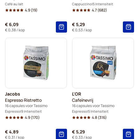
Café au lait
Cappuccino
5 Intensiteit
4.9
(19)
4.7
(682)
€ 6,09
€ 5,29
€ 0,38
/ kop
€ 0,53
/ kop
Jacobs
L'OR
Espresso Ristretto
Cafeïnevrij
16 capsules voor Tassimo
16 capsules voor Tassimo
Espresso
9 Intensiteit
Espresso
5 Intensiteit
4.9
(170)
4.8
(316)
€ 4,89
€ 5,29
€ 0,31
/ kop
€ 0,33
/ kop