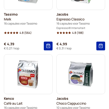
Tassimo
Jacobs
Melk
Espresso Classico
16 capsules voor Tassimo
16 capsules voor Tassimo
Espresso
8 Intensiteit
4.8
(564)
4.8
(188)
€ 4,39
€ 4,99
€ 0,27
/ kop
€ 0,31
/ kop
Kenco
Jacobs
Café au Lait
Choco Cappuccino
16 capsules voor Tassimo
10 capsules voor Tassimo