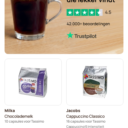
Ontkalkings- en reinigingsproducten voor Tassimo
L'OR-koffiecapsules voor Tassimo
Jacobs-koffiecapsules voor Tassimo
Friele-koffiecapsules voor Tassimo
Marcilla-koffiecapsules voor Tassimo
Chocolademelk en thee voor Tassimo®
Gevalia-koffiecapsules voor Tassimo
L'OR-capsules voor Tassimo
Milka
Jacobs
Chocolademelk
Cappuccino Classico
10 capsules voor Tassimo
16 capsules voor Tassimo
Cappuccino
5 Intensiteit