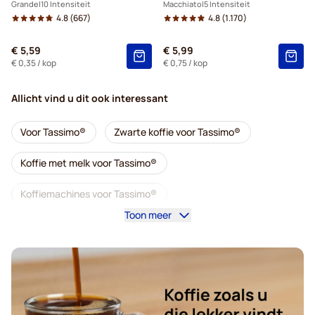
Grande
10 Intensiteit
Macchiato
5 Intensiteit
4.8
(667)
4.8
(1.170)
€ 5,59
€ 5,99
€ 0,35
/ kop
€ 0,75
/ kop
Allicht vind u dit ook interessant
Voor Tassimo®
Zwarte koffie voor Tassimo®
Koffie met melk voor Tassimo®
Koffiemachines voor Tassimo®
Toon meer
Accessoires voor Tassimo®
Cafeïnevrije koffie voor Tassimo
Alles voor uw koffie voor Tassimo