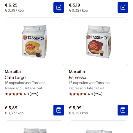
€ 6,29
€ 5,19
€ 0,39
/ kop
€ 0,32
/ kop
Marcilla
Marcilla
Café Largo
Espresso
16 capsules voor Tassimo
16 capsules voor Tassimo
Americano
8 Intensiteit
Espresso
9 Intensiteit
4.8
(225)
4.9
(254)
€ 5,89
€ 5,09
€ 0,37
/ kop
€ 0,32
/ kop