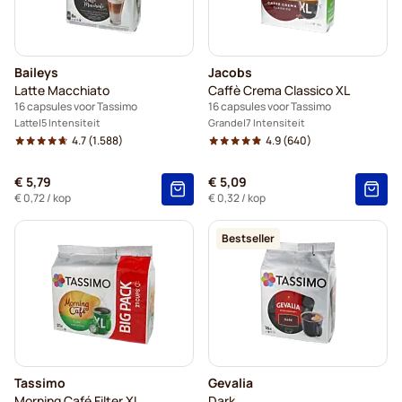
Baileys
Jacobs
Latte Macchiato
Caffè Crema Classico XL
16 capsules voor Tassimo
16 capsules voor Tassimo
Latte
5 Intensiteit
Grande
7 Intensiteit
4.7
(1.588)
4.9
(640)
€ 5,79
€ 5,09
€ 0,72
/ kop
€ 0,32
/ kop
Bestseller
Tassimo
Gevalia
Morning Café Filter XL
Dark