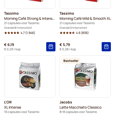
Tassimo
Tassimo
Morning Café Strong & Intense XL
Morning Café Mild & Smooth XL
21 capsules voor Tassimo
21 capsules voor Tassimo
Grande
8 Intensiteit
Grande
2 Intensiteit
4.7
(1.946)
4.6
(836)
€ 6,19
€ 5,79
€ 0,29
/ kop
€ 0,28
/ kop
Bestseller
L'OR
Jacobs
XL Intense
Latte Macchiato Classico
16 capsules voor Tassimo
8+8 capsules voor Tassimo