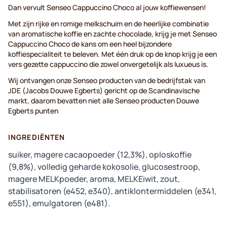
Dan vervult Senseo Cappuccino Choco al jouw koffiewensen!
Met zijn rijke en romige melkschuim en de heerlijke combinatie
van aromatische koffie en zachte chocolade, krijg je met Senseo
Cappuccino Choco de kans om een ​​heel bijzondere
koffiespecialiteit te beleven. Met één druk op de knop krijg je een
vers gezette cappuccino die zowel onvergetelijk als luxueus is.
Wij ontvangen onze Senseo producten van de bedrijfstak van
JDE (Jacobs Douwe Egberts) gericht op de Scandinavische
markt, daarom bevatten niet alle Senseo producten Douwe
Egberts punten
INGREDIËNTEN
suiker, magere cacaopoeder (12,3%), oploskoffie
(9,8%), volledig geharde kokosolie, glucosestroop,
magere MELKpoeder, aroma, MELKEiwit, zout,
stabilisatoren (e452, e340), antiklontermiddelen (e341,
e551), emulgatoren (e481).