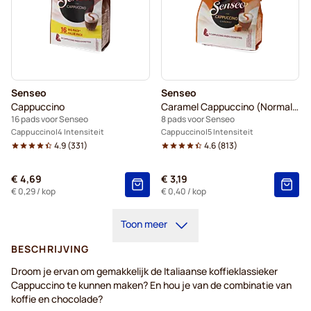
Senseo
Senseo
Cappuccino
Caramel Cappuccino (Normale kop)
16 pads voor Senseo
8 pads voor Senseo
Cappuccino
4 Intensiteit
Cappuccino
5 Intensiteit
4.9
(
331
)
4.6
(
813
)
€ 4,69
€ 3,19
€ 0,29
/ kop
€ 0,40
/ kop
Toon meer
BESCHRIJVING
Droom je ervan om gemakkelijk de Italiaanse koffieklassieker
Cappuccino te kunnen maken? En hou je van de combinatie van
koffie en chocolade?