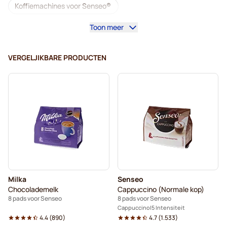
Koffiemachines voor Senseo®
Toon meer
Café Royal-koffiepads voor Senseo
Accessoires voor Senseo®
VERGELJIKBARE PRODUCTEN
Cafeïnevrije koffie voor Senseo
Ontkalkings- en reinigingsproducten voor Senseo
Segafredo-koffiepads voor Senseo
Café René-koffiepads voor Senseo
Pads voor Senseo®
Merrils-koffiepads voor Senseo
Milka
Senseo
Friele-koffiepads voor Senseo
Chocolademelk
Cappuccino (Normale kop)
8 pads voor Senseo
8 pads voor Senseo
Marcilla-koffiepads voor Senseo
Cappuccino
5 Intensiteit
4.4
(
890
)
4.7
(
1.533
)