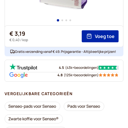
€ 3,19
Voeg toe
€ 0,40
/ kop
Gratis verzending vanaf € 49. Prijsgarantie - Altijd eerlijke prijzen!
4.5
(
43k+
beoordelingen
)
4.8
(
125k+
beoordelingen
)
VERGELIJKBARE CATEGORIEËN
Senseo-pads voor Senseo
Pads voor Senseo
Zwarte koffie voor Senseo®