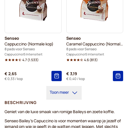
Senseo
Senseo
Cappuccino (Normale kop)
Caramel Cappuccino (Normale kop)
8 pads voor Senseo
8 pads voor Senseo
Cappuccino
5 Intensiteit
Cappuccino
5 Intensiteit
4.7
(
1.533
)
4.6
(
813
)
€ 2,65
€ 3,19
€ 0,33
/ kop
€ 0,40
/ kop
Toon meer
BESCHRIJVING
Geniet van de luxe smaak van romige Baileys en zoete koffie.
Senseo Bailey's Capuccino is voor momenten waarop je jezelf of
iemand om wie je geeft in de watten moet leggen. Met slechts