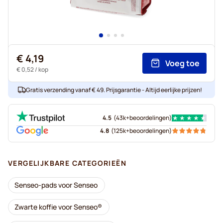
€ 4,19
Voeg toe
€ 0,52
/ kop
Gratis verzending vanaf € 49. Prijsgarantie - Altijd eerlijke prijzen!
4.5
(
43k+
beoordelingen
)
4.8
(
125k+
beoordelingen
)
VERGELIJKBARE CATEGORIEËN
Senseo-pads voor Senseo
Zwarte koffie voor Senseo®