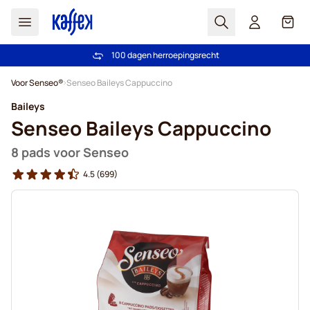
Zoek
Cart
100 dagen herroepingsrecht
Gratis vanaf € 49
Ga naar de inhoud
Voor Senseo®
Senseo Baileys Cappuccino
Baileys
Senseo Baileys Cappuccino
8 pads voor Senseo
4.5
(699)