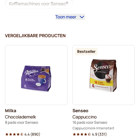
Koffiemachines voor Senseo®
Toon meer
Café Royal-koffiepads voor Senseo
Accessoires voor Senseo®
VERGELJIKBARE PRODUCTEN
Cafeïnevrije koffie voor Senseo
Bestseller
Ontkalkings- en reinigingsproducten voor Senseo
Segafredo-koffiepads voor Senseo
Café René-koffiepads voor Senseo
Pads voor Senseo®
Merrils-koffiepads voor Senseo
Milka
Senseo
Friele-koffiepads voor Senseo
Chocolademelk
Cappuccino
8 pads voor Senseo
16 pads voor Senseo
Marcilla-koffiepads voor Senseo
Cappuccino
4 Intensiteit
4.4
(
890
)
4.9
(
331
)