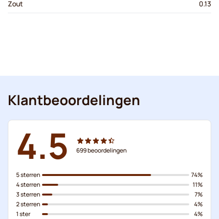
Zout
0.13
Klantbeoordelingen
4.5
699
beoordelingen
5 sterren
74%
4 sterren
11%
3 sterren
7%
2 sterren
4%
1 ster
4%