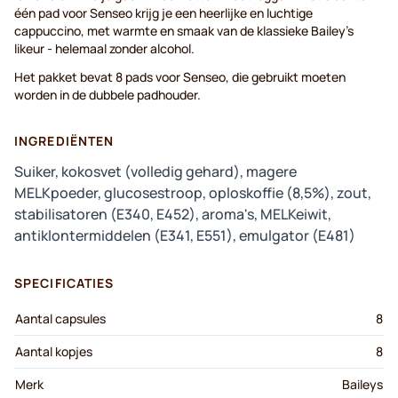
één pad voor Senseo krijg je een heerlijke en luchtige
cappuccino, met warmte en smaak van de klassieke Bailey's
likeur - helemaal zonder alcohol.
Het pakket bevat 8 pads voor Senseo, die gebruikt moeten
worden in de dubbele padhouder.
INGREDIËNTEN
Suiker, kokosvet (volledig gehard), magere
MELKpoeder, glucosestroop, oploskoffie (8,5%), zout,
stabilisatoren (E340, E452), aroma's, MELKeiwit,
antiklontermiddelen (E341, E551), emulgator (E481)
SPECIFICATIES
Aantal capsules
8
Aantal kopjes
8
Merk
Baileys