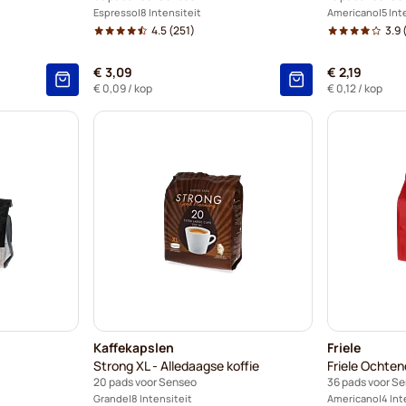
Espresso
8 Intensiteit
Americano
5 Int
4.5
(251)
3.9
(
€ 3,09
€ 2,19
€ 0,09
/ kop
€ 0,12
/ kop
Kaffekapslen
Friele
Strong XL - Alledaagse koffie
Friele Ochten
20 pads voor Senseo
36 pads voor S
Grande
8 Intensiteit
Americano
4 Int