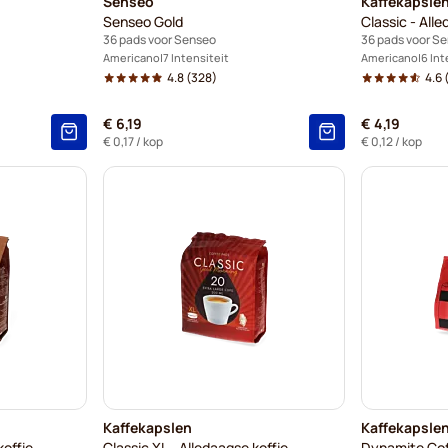
Senseo
Kaffekapsle
Senseo Gold
Classic - Alle
36 pads voor Senseo
36 pads voor S
Americano
7 Intensiteit
Americano
6 Int
4.8
(328)
4.6
(
€ 6,19
€ 4,19
€ 0,17
/ kop
€ 0,12
/ kop
Kaffekapslen
Kaffekapsle
offie
Classic XL - Alledaagse koffie
Dynamite Co