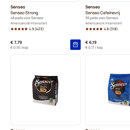
Senseo
Senseo
Senseo Strong
Senseo Cafeïnevrij
48 pads voor Senseo
36 pads voor Senseo
Americano
8 Intensiteit
Americano
4 Intensiteit
4.9
(403)
4.8
(318)
€ 7,79
€ 6,19
€ 0,16
/ kop
€ 0,17
/ kop