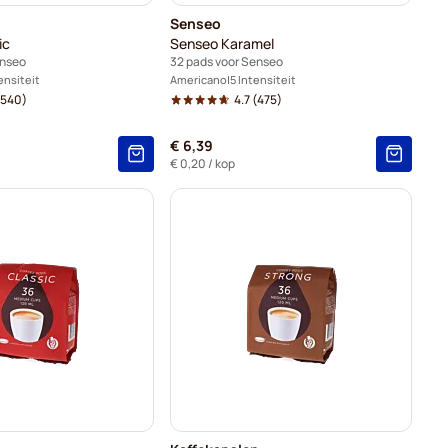
Senseo
ic
Senseo Karamel
enseo
32 pads voor Senseo
ensiteit
Americano
5 Intensiteit
540)
4.7
(475)
€ 6,39
€ 0,20
/ kop