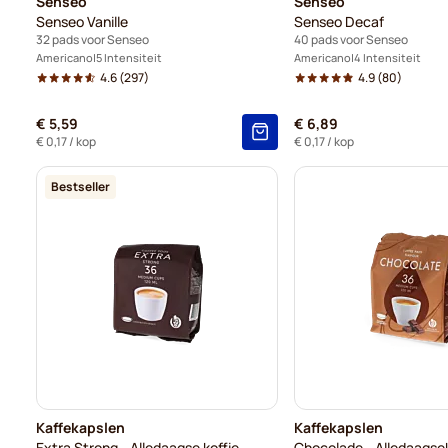
Senseo
Senseo
Senseo Vanille
Senseo Decaf
32 pads voor Senseo
40 pads voor Senseo
Americano
5 Intensiteit
Americano
4 Intensiteit
4.6
(297)
4.9
(80)
€ 5,59
€ 6,89
€ 0,17
/ kop
€ 0,17
/ kop
Bestseller
Kaffekapslen
Kaffekapslen
Extra Strong - Alledaagse koffie
Chocolade - Alledaagsek