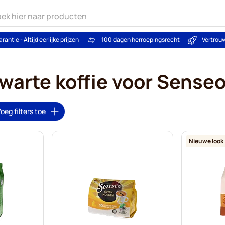
arantie - Altijd eerlijke prijzen
100 dagen herroepingsrecht
Vertrou
warte koffie voor Sense
oeg filters toe
Nieuwe look