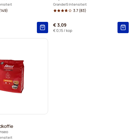
ensiteit
Grande
5 Intensiteit
149)
3.7
(83)
€ 3,09
€ 0,15
/ kop
dkoffie
enseo
ensiteit