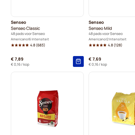
Senseo
Senseo
Senseo Classic
Senseo Mild
48 pads voor Senseo
48 pads voor Senseo
Americano
6 Intensiteit
Americano
2 Intensiteit
4.8
(683)
4.8
(128)
€ 7,89
€ 7,69
€ 0,16
/ kop
€ 0,16
/ kop