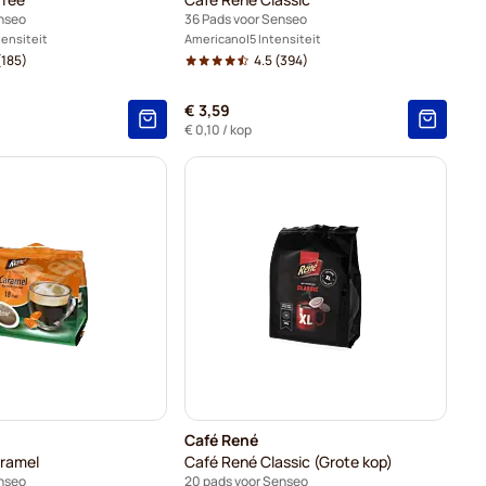
enseo
36 Pads voor Senseo
tensiteit
Americano
5 Intensiteit
185)
4.5
(394)
€ 3,59
€ 0,10
/ kop
Café René
ramel
Café René Classic (Grote kop)
enseo
20 pads voor Senseo