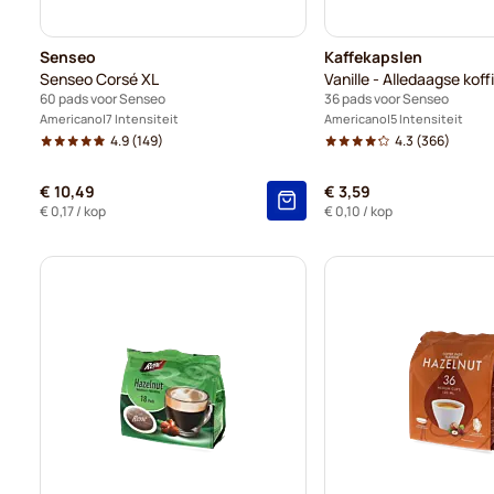
Senseo
Kaffekapslen
Senseo Corsé XL
Vanille - Alledaagse koff
60 pads voor Senseo
36 pads voor Senseo
Americano
7 Intensiteit
Americano
5 Intensiteit
4.9
(149)
4.3
(366)
€ 10,49
€ 3,59
€ 0,17
/ kop
€ 0,10
/ kop