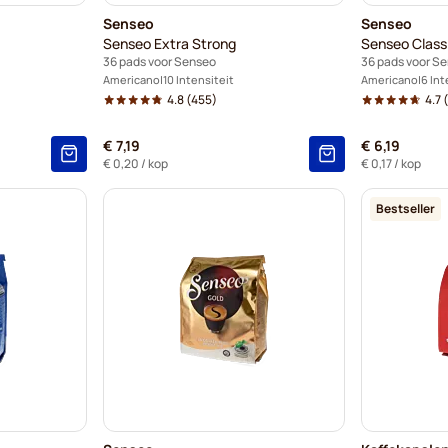
Senseo
Senseo
Senseo Extra Strong
Senseo Class
36 pads voor Senseo
36 pads voor S
Americano
10 Intensiteit
Americano
6 Int
4.8
(455)
4.7
(
€ 7,19
€ 6,19
€ 0,20
/ kop
€ 0,17
/ kop
Bestseller