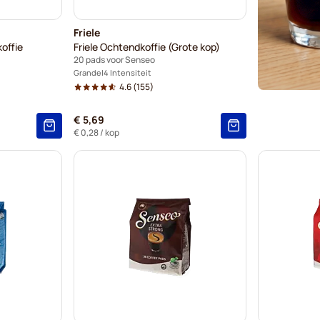
Friele
offie
Friele Ochtendkoffie (Grote kop)
20 pads voor Senseo
Grande
4 Intensiteit
4.6
(155)
€ 5,69
€ 0,28
/ kop