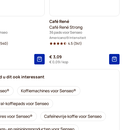
Café René
Café René Strong
enseo
36 pads voor Senseo
Americano
9 Intensiteit
(540)
4.5
(341)
€ 3,09
€ 0,09
/ kop
nd u dit ook interessant
nseo®
Koffiemachines voor Senseo®
al-koffiepads voor Senseo
res voor Senseo®
Cafeïnevrije koffie voor Senseo
ngs- en reinigingsproducten voor Senseo