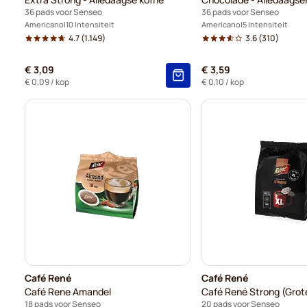
36 pads voor Senseo
36 pads voor Senseo
Americano
10 Intensiteit
Americano
5 Intensiteit
4.7
(1.149)
3.6
(310)
€ 3,09
€ 3,59
€ 0,09
/ kop
€ 0,10
/ kop
Café René
Café René
Café Rene Amandel
Café René Strong (Grot
18 pads voor Senseo
20 pads voor Senseo