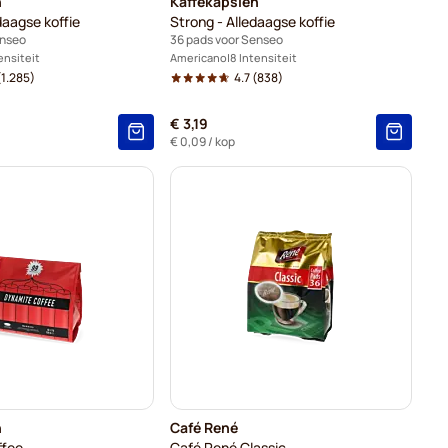
n
Kaffekapslen
daagse koffie
Strong - Alledaagse koffie
enseo
36 pads voor Senseo
ensiteit
Americano
8 Intensiteit
1.285)
4.7
(838)
€ 3,19
€ 0,09
/ kop
n
Café René
ffee
Café René Classic