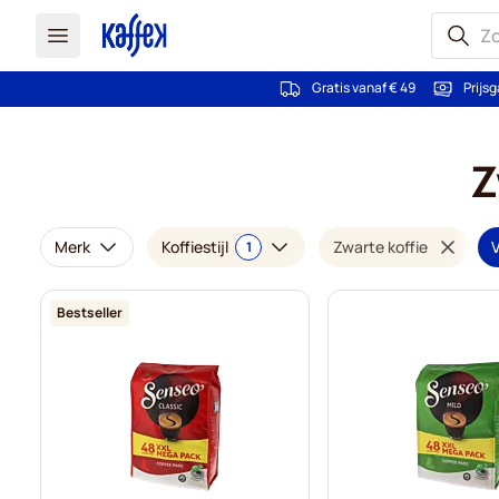
Gratis vanaf € 49
Prijsg
Ga naar de inhoud
Z
Merk
Koffiestijl
Zwarte koffie
V
1
Bestseller