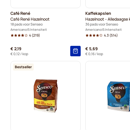
Café René
Kaffekapslen
Café René Hazelnoot
Hazelnoot - Alledaagse k
18 pads voor Senseo
36 pads voor Senseo
Americano
5 Intensiteit
Americano
5 Intensiteit
4
(219)
4.3
(514)
€ 2,19
€ 5,69
€ 0,12
/ kop
€ 0,16
/ kop
Bestseller