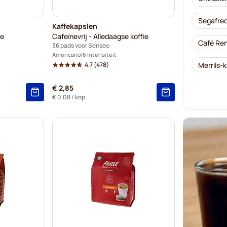
Segafred
Kaffekapslen
ie
Cafeïnevrij - Alledaagse koffie
Café Ren
36 pads voor Senseo
Americano
6 Intensiteit
4.7
(478)
Merrils-
Friele-k
€ 2,85
€ 0,08
/ kop
Marcilla
Pads voo
Senseo-