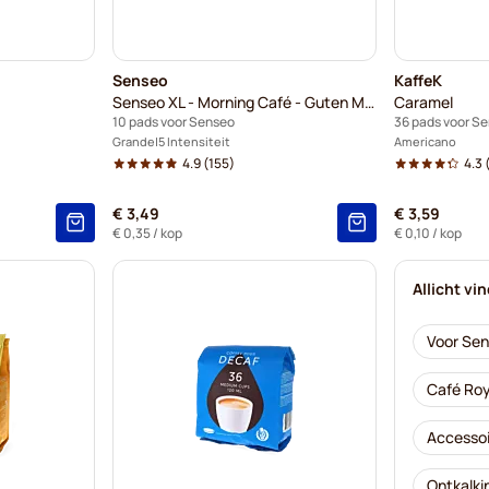
Senseo
KaffeK
Senseo XL - Morning Café - Guten Morgen (Grote kop)
Caramel
10 pads voor Senseo
36 pads voor S
Grande
5 Intensiteit
Americano
4.9
(155)
4.3
€ 3,49
€ 3,59
€ 0,35
/ kop
€ 0,10
/ kop
Allicht vi
Voor Se
Café Roy
Accessoi
Ontkalki