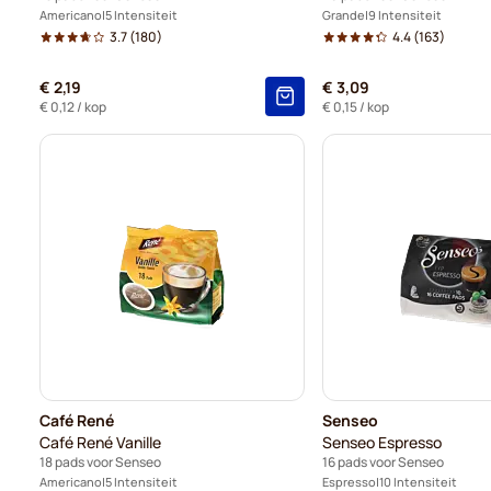
Americano
5 Intensiteit
Grande
9 Intensiteit
3.7
(180)
4.4
(163)
€ 2,19
€ 3,09
€ 0,12
/ kop
€ 0,15
/ kop
Café René
Senseo
Café René Vanille
Senseo Espresso
18 pads voor Senseo
16 pads voor Senseo
Americano
5 Intensiteit
Espresso
10 Intensiteit