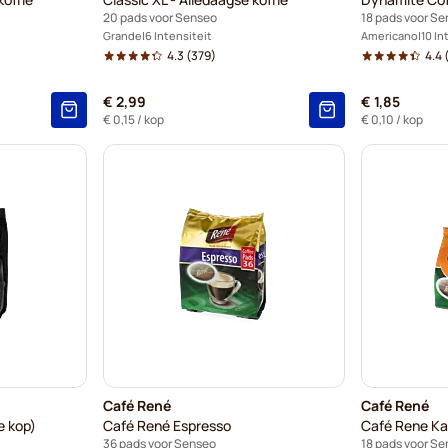
20 pads voor Senseo
18 pads voor S
Grande
6 Intensiteit
Americano
10 In
4.3
(379)
4.4
(
€ 2,99
€ 1,85
€ 0,15
/ kop
€ 0,10
/ kop
Café René
Café René
e kop)
Café René Espresso
Café Rene Ka
36 pads voor Senseo
18 pads voor S