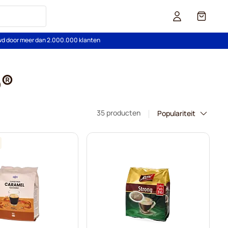
Cart
wd door meer dan 2.000.000 klanten
o®
35 producten