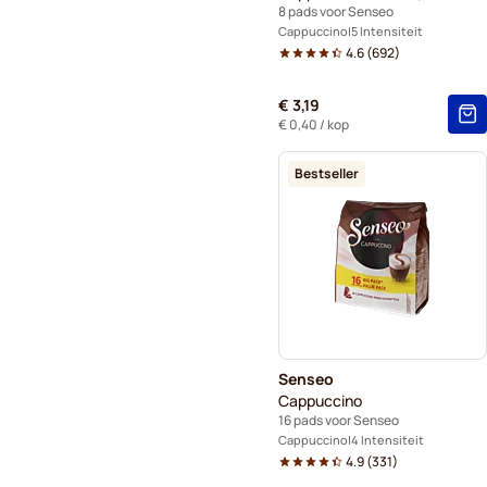
8 pads voor Senseo
Cappuccino
5 Intensiteit
4.6
(
692
)
€ 3,19
€ 0,40
/ kop
Bestseller
Senseo
Cappuccino
16 pads voor Senseo
Cappuccino
4 Intensiteit
4.9
(
331
)