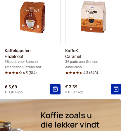
Pads voor Senseo
Zwarte koffie voor Senseo®
pslen voor Senseo®
Kaffekapslen
KaffeK
Hazelnoot
Caramel
36 pads voor Senseo
36 pads voor Senseo
Americano
5 Intensiteit
Americano
4.3
(
514
)
4.3
(
540
)
€ 5,69
€ 3,59
€ 0,16
/ kop
€ 0,10
/ kop