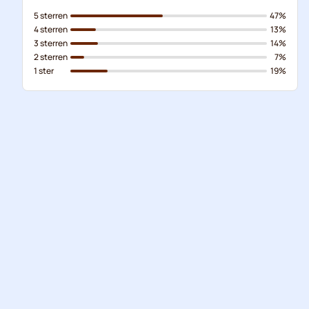
5 sterren
47%
4 sterren
13%
3 sterren
14%
2 sterren
7%
1 ster
19%