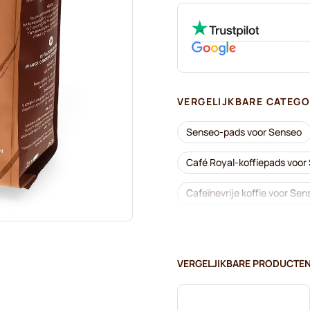
VERGELIJKBARE CATEGO
Senseo-pads voor Senseo
Café Royal-koffiepads voor
Cafeïnevrije koffie voor Sen
Segafredo-koffiepads voor
Pads voor Senseo®
Me
VERGELJIKBARE PRODUCTE
Friele-koffiepads voor Sens