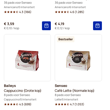
36 pads voor Senseo
36 pads voor Senseo
Americano
5 Intensiteit
Americano
6 Intensiteit
4.3
(
366
)
4.6
(
1.285
)
€ 3,59
€ 4,19
€ 0,10
/ kop
€ 0,12
/ kop
Bestseller
Baileys
Senseo
Cappuccino (Grote kop)
Café Latte (Normale kop)
8 pads voor Senseo
8 pads voor Senseo
Cappuccino
5 Intensiteit
Latte
5 Intensiteit
4.5
(
699
)
4.7
(
1.053
)