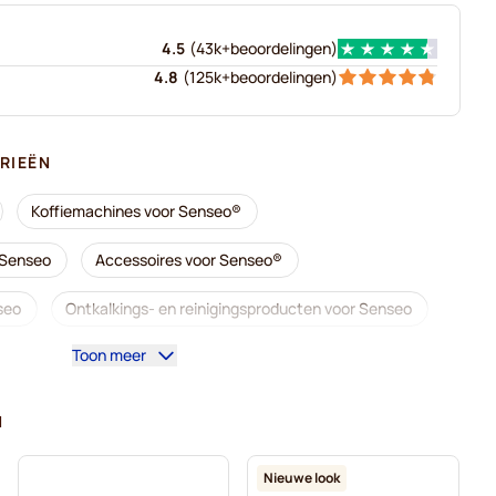
4.5
(
43k+
beoordelingen
)
4.8
(
125k+
beoordelingen
)
RIEËN
Koffiemachines voor Senseo®
 Senseo
Accessoires voor Senseo®
seo
Ontkalkings- en reinigingsproducten voor Senseo
Toon meer
 Senseo
Café René-koffiepads voor Senseo
rrils-koffiepads voor Senseo
N
eo
Marcilla-koffiepads voor Senseo
Nieuwe look