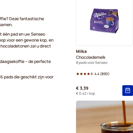
Gimoka-pads voor Senseo
Voor Senseo®
Kaffeka
ffie? Deze fantastische
 samen.
met één pad en uw Senseo
knop voor een gewone kop, en
chocoladetonen zal u direct
Milka
Chocolademelk
daagsekoffie – de perfecte
8 pads voor Senseo
4.4
(
890
)
 pads die geschikt zijn voor
€ 3,39
€ 0,42
/ kop