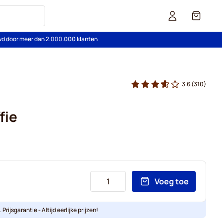
Cart
wd door meer dan 2.000.000 klanten
3.6
(310)
fie
Voeg toe
Prijsgarantie - Altijd eerlijke prijzen!