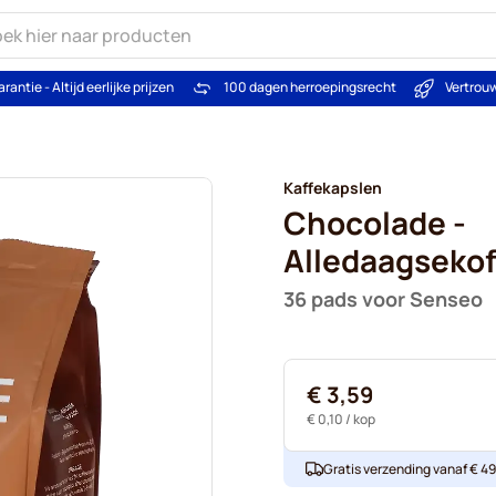
arantie - Altijd eerlijke prijzen
100 dagen herroepingsrecht
Vertrou
Kaffekapslen
Chocolade -
Alledaagsekof
36 pads voor Senseo
€ 3,59
€ 0,10
/ kop
Gratis verzending vanaf € 49. 