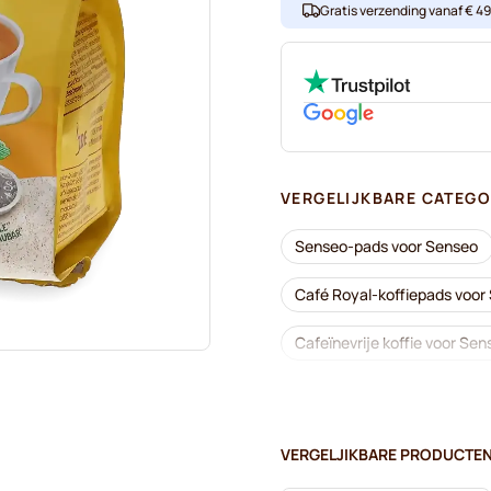
Gratis verzending vanaf € 49. 
VERGELIJKBARE CATEGO
Senseo-pads voor Senseo
Café Royal-koffiepads voor
Cafeïnevrije koffie voor Sen
Segafredo-koffiepads voor
Pads voor Senseo®
Me
VERGELJIKBARE PRODUCTE
Friele-koffiepads voor Sens