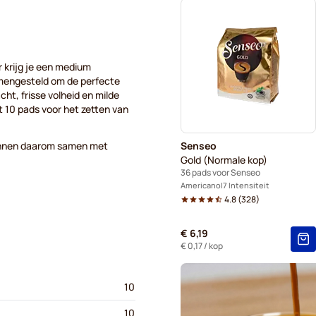
Gimoka-pads voor Senseo
Kaffekapslen voor Senseo®
 krijg je een medium
amengesteld om de perfecte
ht, frisse volheid en milde
 10 pads voor het zetten van
kunnen daarom samen met
Senseo
Gold (Normale kop)
36 pads voor Senseo
Americano
7 Intensiteit
4.8
(
328
)
€ 6,19
€ 0,17
/ kop
10
10