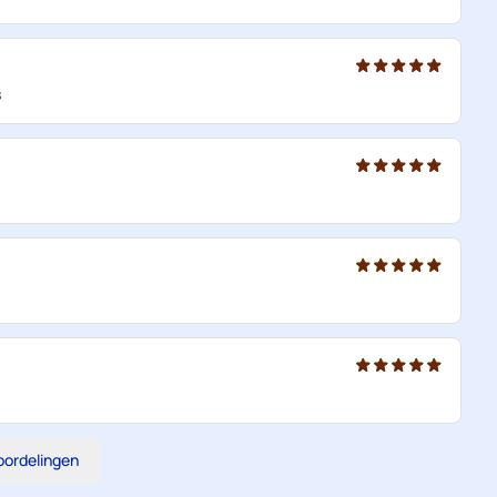
s
eoordelingen