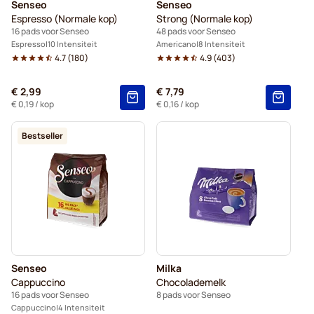
Senseo
Senseo
Espresso (Normale kop)
Strong (Normale kop)
16 pads voor Senseo
48 pads voor Senseo
Espresso
10 Intensiteit
Americano
8 Intensiteit
4.7
(
180
)
4.9
(
403
)
€ 2,99
€ 7,79
€ 0,19
/ kop
€ 0,16
/ kop
Bestseller
Senseo
Milka
Cappuccino
Chocolademelk
16 pads voor Senseo
8 pads voor Senseo
Cappuccino
4 Intensiteit