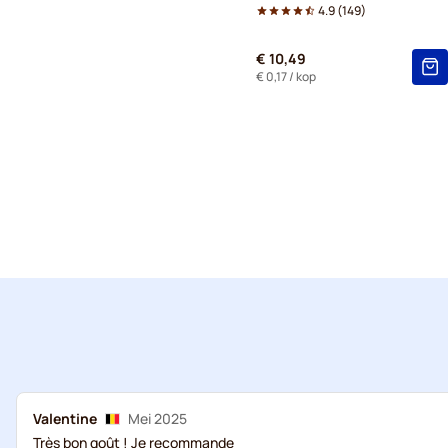
4.9
(
149
)
€ 10,49
€ 0,17
/ kop
Valentine
Mei 2025
Très bon goût ! Je recommande