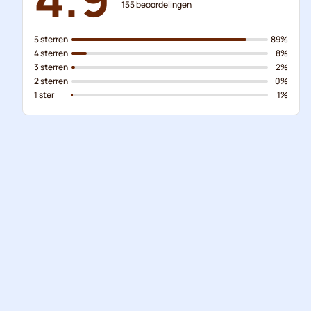
155
beoordelingen
5 sterren
89%
4 sterren
8%
3 sterren
2%
2 sterren
0%
1 ster
1%