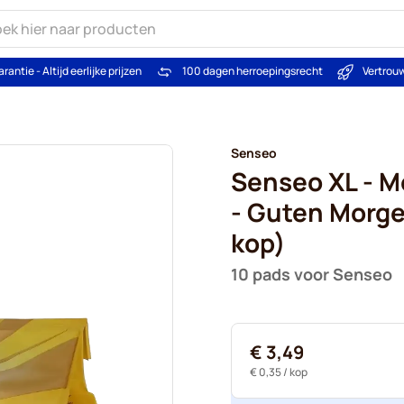
arantie - Altijd eerlijke prijzen
100 dagen herroepingsrecht
Vertrou
Senseo
Senseo XL - M
- Guten Morge
kop)
10 pads voor Senseo
€ 3,49
€ 0,35
/ kop