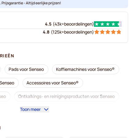
Prijsgarantie - Altijd eerlijke prijzen!
4.5
(
43k+
beoordelingen
)
4.8
(
125k+
beoordelingen
)
RIEËN
Pads voor Senseo
Koffiemachines voor Senseo®
 Senseo
Accessoires voor Senseo®
seo
Ontkalkings- en reinigingsproducten voor Senseo
Toon meer
 Senseo
Café René-koffiepads voor Senseo
rrils-koffiepads voor Senseo
N
eo
Marcilla-koffiepads voor Senseo