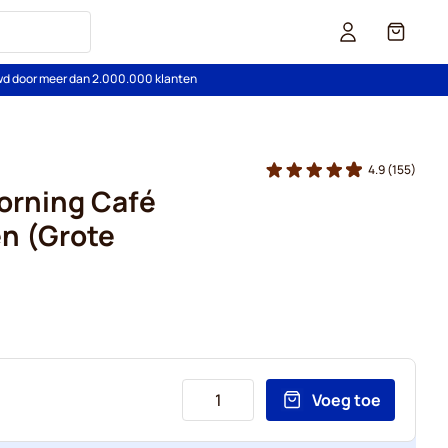
Cart
wd door meer dan 2.000.000 klanten
4.9
(155)
orning Café
n (Grote
Voeg toe