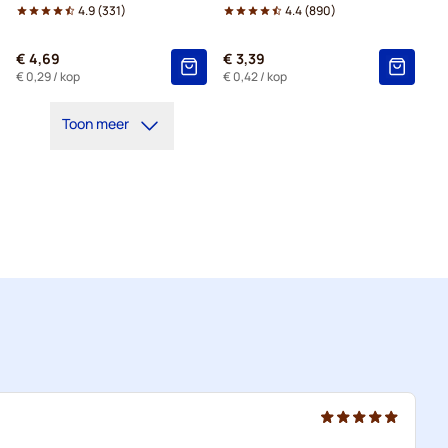
4.9
(
331
)
4.4
(
890
)
€ 4,69
€ 3,39
€ 0,29
/ kop
€ 0,42
/ kop
Toon meer