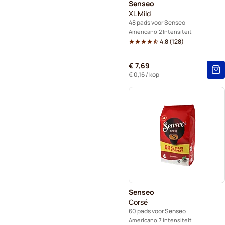
Senseo
XL Mild
48 pads voor Senseo
Americano
2 Intensiteit
4.8
(
128
)
€ 7,69
€ 0,16
/ kop
Senseo
Corsé
60 pads voor Senseo
Americano
7 Intensiteit