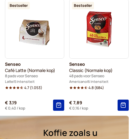
Bestseller
Bestseller
Zwarte koffie voor Senseo®
Voor Senseo®
Senseo
Senseo
Café Latte (Normale kop)
Classic (Normale kop)
8 pads voor Senseo
48 pads voor Senseo
Latte
5 Intensiteit
Americano
6 Intensiteit
4.7
(
1.053
)
4.8
(
684
)
€ 3,19
€ 7,89
€ 0,40
/ kop
€ 0,16
/ kop