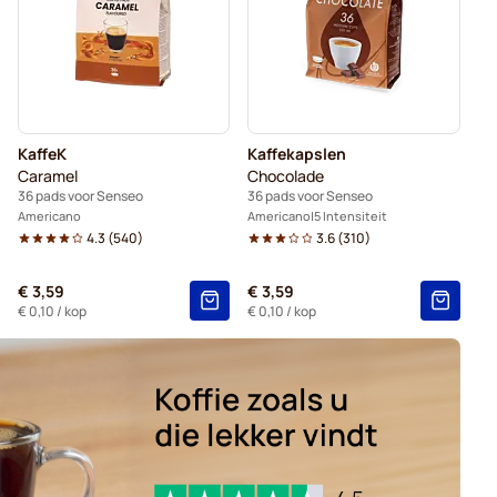
pslen voor Senseo®
KaffeK
Kaffekapslen
Caramel
Chocolade
36 pads voor Senseo
36 pads voor Senseo
Americano
Americano
5 Intensiteit
4.3
(
540
)
3.6
(
310
)
€ 3,59
€ 3,59
€ 0,10
/ kop
€ 0,10
/ kop