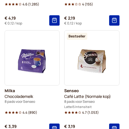
4.6
(
1.285
)
4
(
155
)
€ 4,19
€ 2,19
€ 0,12
/ kop
€ 0,12
/ kop
Bestseller
Milka
Senseo
Chocolademelk
Café Latte (Normale kop)
8 pads voor Senseo
8 pads voor Senseo
Latte
5 Intensiteit
4.4
(
890
)
4.7
(
1.053
)
€ 3,39
€ 3,19