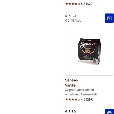
4.6
(
470
)
€ 3,59
€ 0,45
/ kop
Senseo
Vanille
32 pads voor Senseo
Americano
5 Intensiteit
4.6
(
297
)
€ 5,59