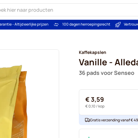
arantie - Altijd eerlijke prijzen
100 dagen herroepingsrecht
Vertrou
Kaffekapslen
Vanille - Alle
36 pads voor Senseo
€ 3,59
€ 0,10
/ kop
Gratis verzending vanaf € 49. 