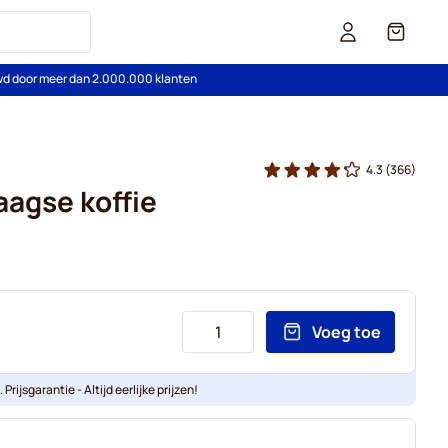
Cart
wd door meer dan 2.000.000 klanten
4.3
(366)
daagse koffie
Voeg toe
Prijsgarantie - Altijd eerlijke prijzen!