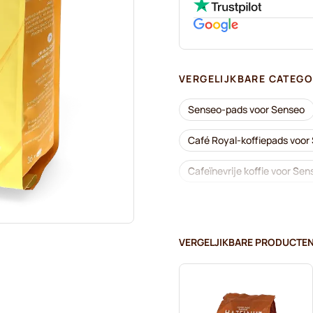
VERGELIJKBARE CATEGO
Senseo-pads voor Senseo
Café Royal-koffiepads voor
Cafeïnevrije koffie voor Sen
Segafredo-koffiepads voor
Pads voor Senseo®
Me
VERGELJIKBARE PRODUCTE
Friele-koffiepads voor Sens
Gimoka-pads voor Senseo