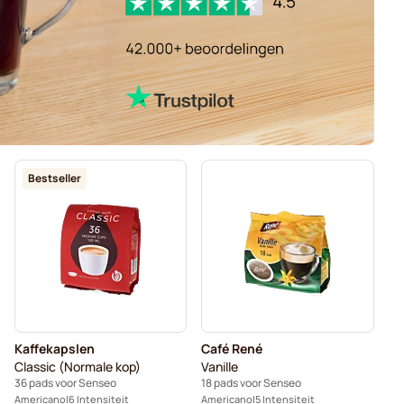
Bestseller
Kaffekapslen
Café René
Classic (Normale kop)
Vanille
36 pads voor Senseo
18 pads voor Senseo
Americano
6 Intensiteit
Americano
5 Intensiteit