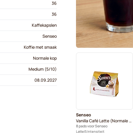
36
36
Kaffekapslen
Senseo
Koffie met smaak
Normale kop
Medium (5/10)
08.09.2027
Senseo
Vanilla Café Latte (Normale kop)
8 pads voor Senseo
Latte
5 Intensiteit