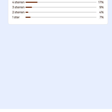
4 sterren
17%
3 sterren
9%
2 sterren
4%
1 ster
7%