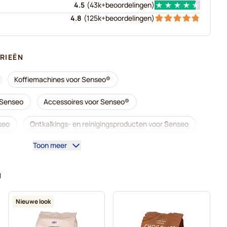
4.5
(
43k+
beoordelingen
)
4.8
(
125k+
beoordelingen
)
RIEËN
Koffiemachines voor Senseo®
 Senseo
Accessoires voor Senseo®
seo
Ontkalkings- en reinigingsproducten voor Senseo
Toon meer
 Senseo
Café René-koffiepads voor Senseo
rrils-koffiepads voor Senseo
N
eo
Marcilla-koffiepads voor Senseo
Nieuwe look
Pads voor Senseo
Zwarte koffie voor Senseo®