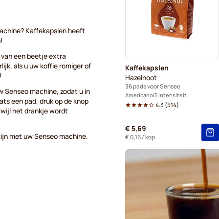
Voor Senseo®
Kaffeka
achine? Kaffekapslen heeft
!
n van een beetje extra
ijk, als u uw koffie romiger of
Kaffekapslen
!
Hazelnoot
36 pads voor Senseo
uw Senseo machine, zodat u in
Americano
5 Intensiteit
ats een pad, druk op de knop
4.3
(
514
)
rwijl het drankje wordt
€ 5,69
 zijn met uw Senseo machine.
€ 0,16
/ kop