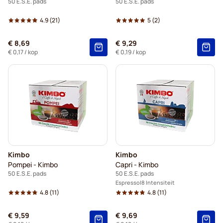
50 E.S.E. pads
50 E.S.E. pads
4.9
(21)
5
(2)
€ 8,69
€ 9,29
€ 0,17
/ kop
€ 0,19
/ kop
Kimbo
Kimbo
Pompei - Kimbo
Capri - Kimbo
50 E.S.E. pads
50 E.S.E. pads
Espresso
8 Intensiteit
4.8
(11)
4.8
(11)
€ 9,59
€ 9,69