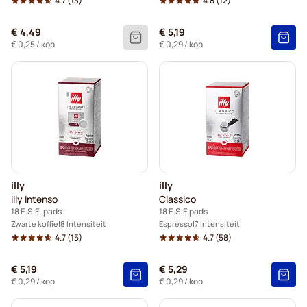
4.7
(13)
4.8
(12)
€ 4,49
€ 5,19
€ 0,25
/ kop
€ 0,29
/ kop
illy
illy
illy Intenso
Classico
18 E.S.E. pads
18 E.S.E pads
Zwarte koffie
8 Intensiteit
Espresso
7 Intensiteit
4.7
(15)
4.7
(58)
€ 5,19
€ 5,29
€ 0,29
/ kop
€ 0,29
/ kop