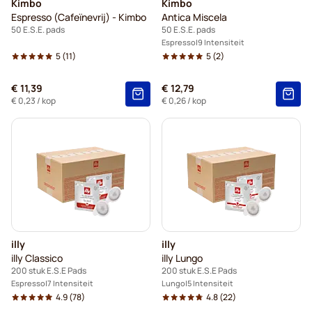
Kimbo
Kimbo
Espresso (Cafeïnevrij) - Kimbo
Antica Miscela
50 E.S.E. pads
50 E.S.E. pads
Espresso
9 Intensiteit
5
(11)
5
(2)
€ 11,39
€ 12,79
€ 0,23
/ kop
€ 0,26
/ kop
illy
illy
illy Classico
illy Lungo
200 stuk E.S.E Pads
200 stuk E.S.E Pads
Espresso
7 Intensiteit
Lungo
5 Intensiteit
4.9
(78)
4.8
(22)