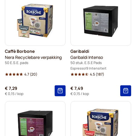
Caffè Borbone
Garibaldi
Nera Recyclebare verpakking
Garibaldi Intenso
50 E.S.E. pads
50 stuk. E.S.E Pads
Espresso
9 Intensiteit
4.7
(20)
4.5
(187)
€ 7,29
€ 7,49
€ 0,15
/ kop
€ 0,15
/ kop