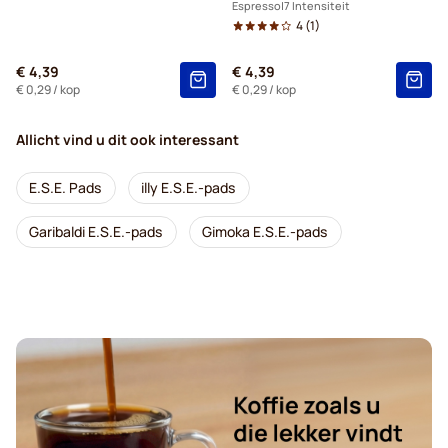
Espresso
7 Intensiteit
4
(1)
€ 4,39
€ 4,39
€ 0,29
/ kop
€ 0,29
/ kop
Allicht vind u dit ook interessant
E.S.E. Pads
illy E.S.E.-pads
Garibaldi E.S.E.-pads
Gimoka E.S.E.-pads