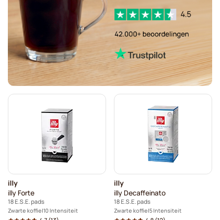
illy
illy
illy Forte
illy Decaffeinato
18 E.S.E. pads
18 E.S.E. pads
Zwarte koffie
10 Intensiteit
Zwarte koffie
5 Intensiteit