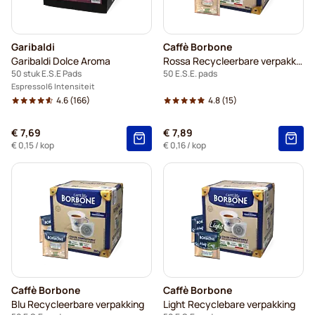
Garibaldi
Caffè Borbone
Garibaldi Dolce Aroma
Rossa Recycleerbare verpakking
50 stuk E.S.E Pads
50 E.S.E. pads
Espresso
6 Intensiteit
4.6
(166)
4.8
(15)
€ 7,69
€ 7,89
€ 0,15
/ kop
€ 0,16
/ kop
Caffè Borbone
Caffè Borbone
Blu Recycleerbare verpakking
Light Recyclebare verpakking