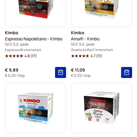
Kimbo
Kimbo
Espresso Napoletano - Kimbo
Amalfi - Kimbo
50 E.S.E. pads
50 E.S.E. pads
Espresso
8 Intensiteit
Zwarte koffie
7 Intensiteit
4.8
(17)
4.7
(11)
€ 9,89
€ 11,09
€ 0,20
/ kop
€ 0,22
/ kop