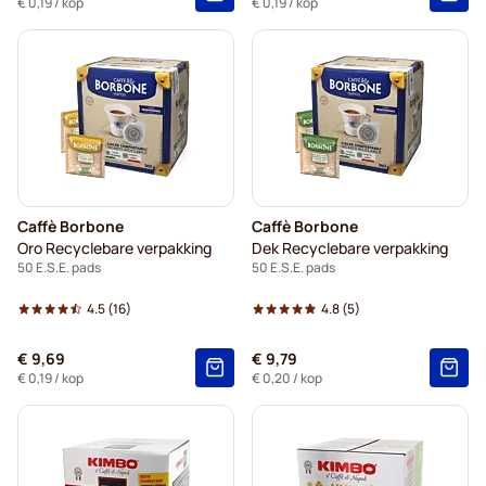
€ 0,19
/ kop
€ 0,19
/ kop
Caffè Borbone
Caffè Borbone
Oro Recyclebare verpakking
Dek Recyclebare verpakking
50 E.S.E. pads
50 E.S.E. pads
4.5
(16)
4.8
(5)
€ 9,69
€ 9,79
€ 0,19
/ kop
€ 0,20
/ kop