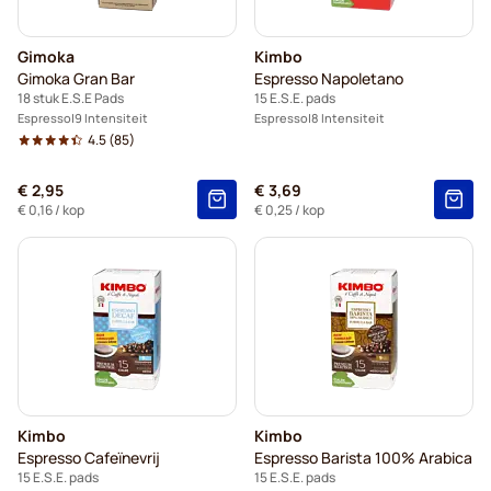
Gimoka
Kimbo
Gimoka Gran Bar
Espresso Napoletano
18 stuk E.S.E Pads
15 E.S.E. pads
Espresso
9 Intensiteit
Espresso
8 Intensiteit
4.5
(85)
€ 2,95
€ 3,69
€ 0,16
/ kop
€ 0,25
/ kop
Kimbo
Kimbo
Espresso Cafeïnevrij
Espresso Barista 100% Arabica
15 E.S.E. pads
15 E.S.E. pads