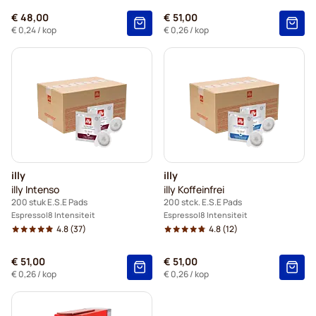
€ 48,00
€ 51,00
€ 0,24
/ kop
€ 0,26
/ kop
illy
illy
illy Intenso
illy Koffeinfrei
200 stuk E.S.E Pads
200 stck. E.S.E Pads
Espresso
8 Intensiteit
Espresso
8 Intensiteit
4.8
(37)
4.8
(12)
€ 51,00
€ 51,00
€ 0,26
/ kop
€ 0,26
/ kop