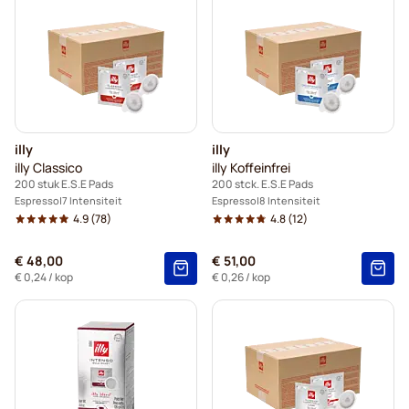
illy
illy
illy Classico
illy Koffeinfrei
200 stuk E.S.E Pads
200 stck. E.S.E Pads
Espresso
7 Intensiteit
Espresso
8 Intensiteit
4.9
(78)
4.8
(12)
€ 48,00
€ 51,00
€ 0,24
/ kop
€ 0,26
/ kop