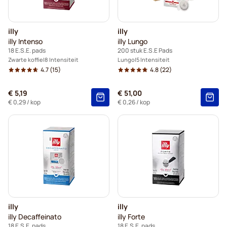
illy
illy
illy Intenso
illy Lungo
18 E.S.E. pads
200 stuk E.S.E Pads
Zwarte koffie
8 Intensiteit
Lungo
5 Intensiteit
4.7
(15)
4.8
(22)
€ 5,19
€ 51,00
€ 0,29
/ kop
€ 0,26
/ kop
illy
illy
illy Decaffeinato
illy Forte
18 E.S.E. pads
18 E.S.E. pads