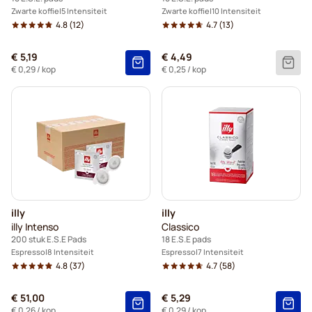
Zwarte koffie
5 Intensiteit
Zwarte koffie
10 Intensiteit
4.8
(12)
4.7
(13)
€ 5,19
€ 4,49
€ 0,29
/ kop
€ 0,25
/ kop
illy
illy
illy Intenso
Classico
200 stuk E.S.E Pads
18 E.S.E pads
Espresso
8 Intensiteit
Espresso
7 Intensiteit
4.8
(37)
4.7
(58)
€ 51,00
€ 5,29
€ 0,26
/ kop
€ 0,29
/ kop