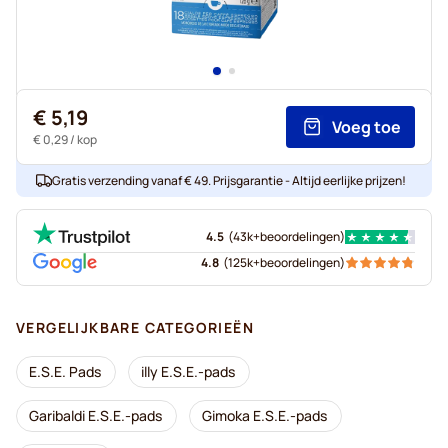
€ 5,19
Voeg toe
€ 0,29
/ kop
Gratis verzending vanaf € 49. Prijsgarantie - Altijd eerlijke prijzen!
4.5
(
43k+
beoordelingen
)
4.8
(
125k+
beoordelingen
)
VERGELIJKBARE CATEGORIEËN
E.S.E. Pads
illy E.S.E.-pads
Garibaldi E.S.E.-pads
Gimoka E.S.E.-pads