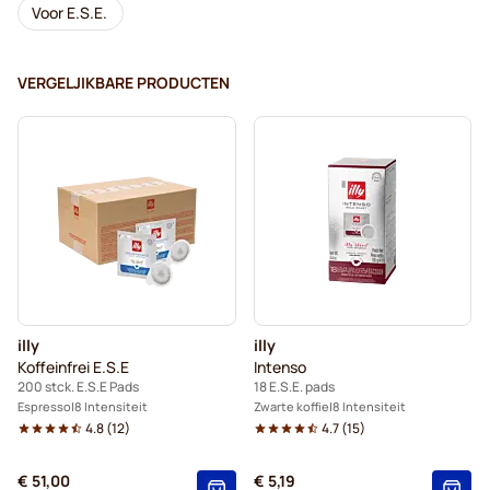
Voor E.S.E.
VERGELJIKBARE PRODUCTEN
illy
illy
Koffeinfrei E.S.E
Intenso
200 stck. E.S.E Pads
18 E.S.E. pads
Espresso
8 Intensiteit
Zwarte koffie
8 Intensiteit
4.8
(
12
)
4.7
(
15
)
€ 51,00
€ 5,19