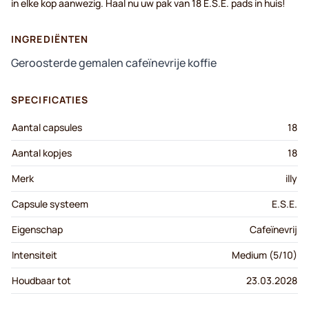
in
elke
kop
aanwezig
. Haal nu
uw
pak
van 18 E.S.E. pads in huis!
INGREDIËNTEN
Geroosterde gemalen cafeïnevrije koffie
SPECIFICATIES
Aantal capsules
18
Aantal kopjes
18
Merk
illy
Capsule systeem
E.S.E.
Eigenschap
Cafeïnevrij
Intensiteit
Medium (5/10)
Houdbaar tot
23.03.2028