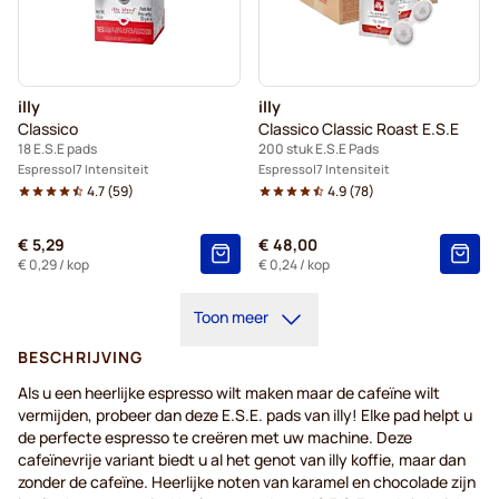
illy
illy
Classico
Classico Classic Roast E.S.E
18 E.S.E pads
200 stuk E.S.E Pads
Espresso
7 Intensiteit
Espresso
7 Intensiteit
4.7
(
59
)
4.9
(
78
)
€ 5,29
€ 48,00
€ 0,29
/ kop
€ 0,24
/ kop
Toon meer
BESCHRIJVING
Als u
een
heerlijke
espresso wilt
maken
maar de
cafeïne
wilt
vermijden
,
probeer
dan
deze
E.S.E. pads van
illy
! Elke pad
helpt
u
de
perfecte
espresso
te
creëren
met
uw
machine.
Deze
cafeïnevrije
variant
biedt
u al het
genot
van
illy
koffie
, maar dan
zonder
de
cafeïne
.
Heerlijke
noten
van
karamel
en
chocolade
zijn