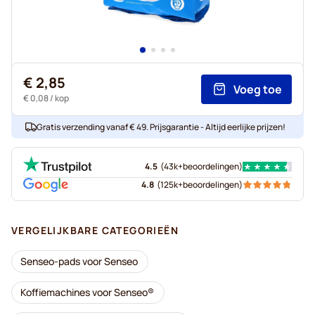
€ 2,85
Voeg toe
€ 0,08
/ kop
Gratis verzending vanaf € 49. Prijsgarantie - Altijd eerlijke prijzen!
4.5
(
43k+
beoordelingen
)
4.8
(
125k+
beoordelingen
)
VERGELIJKBARE CATEGORIEËN
Senseo-pads voor Senseo
Koffiemachines voor Senseo®