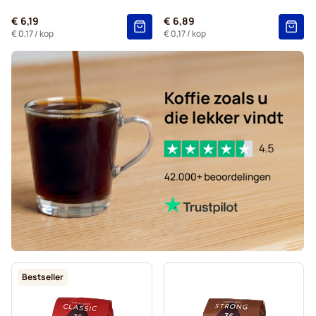
Zwarte koffie voor Senseo®
Voor Senseo®
€ 6,19
€ 6,89
Kaffekapslen voor Senseo®
€ 0,17
/ kop
€ 0,17
/ kop
Bestseller