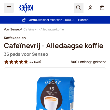
Zoek
Cart
Vertrouwd door meer dan 2.000.000 klanten
Prijsgarantie - Altijd eerlijke prijzen
Ga naar de inhoud
Voor Senseo®
Cafeïnevrij - Alledaagse koffie
Kaffekapslen
Cafeïnevrij - Alledaagse koffie
36 pads voor Senseo
800
+ onlangs gekocht
4.7
(478)