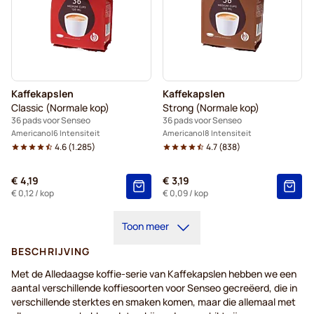
Kaffekapslen
Kaffekapslen
Classic (Normale kop)
Strong (Normale kop)
36 pads voor Senseo
36 pads voor Senseo
Americano
6 Intensiteit
Americano
8 Intensiteit
4.6
(
1.285
)
4.7
(
838
)
€ 4,19
€ 3,19
€ 0,12
/ kop
€ 0,09
/ kop
Toon meer
BESCHRIJVING
Met de Alledaagse koffie-serie van Kaffekapslen hebben we een
aantal verschillende koffiesoorten voor Senseo gecreëerd, die in
verschillende sterktes en smaken komen, maar die allemaal met