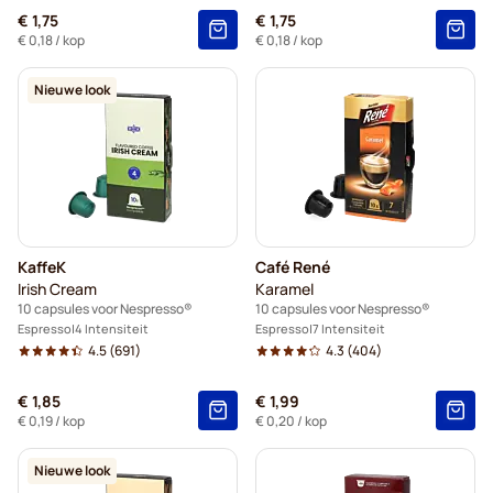
€ 1,75
€ 1,75
€ 0,18
/ kop
€ 0,18
/ kop
Nieuwe look
KaffeK
Café René
Irish Cream
Karamel
10 capsules voor Nespresso®
10 capsules voor Nespresso®
Espresso
4 Intensiteit
Espresso
7 Intensiteit
4.5
(691)
4.3
(404)
€ 1,85
€ 1,99
€ 0,19
/ kop
€ 0,20
/ kop
Nieuwe look