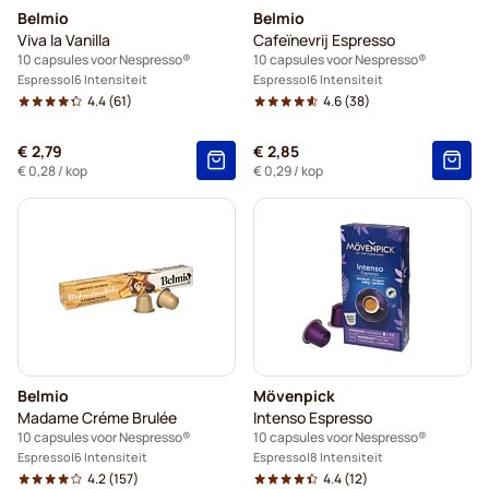
Belmio
Belmio
Viva la Vanilla
Cafeïnevrij Espresso
10 capsules voor Nespresso®
10 capsules voor Nespresso®
Espresso
6 Intensiteit
Espresso
6 Intensiteit
4.4
(61)
4.6
(38)
€ 2,79
€ 2,85
€ 0,28
/ kop
€ 0,29
/ kop
Belmio
Mövenpick
Madame Créme Brulée
Intenso Espresso
10 capsules voor Nespresso®
10 capsules voor Nespresso®
Espresso
6 Intensiteit
Espresso
8 Intensiteit
4.2
(157)
4.4
(12)