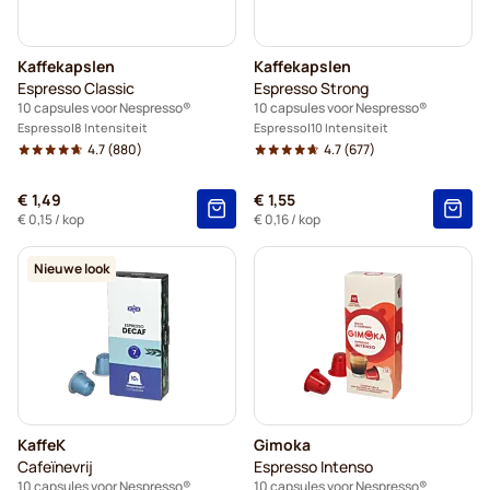
Lavazza voor Nespresso®
Kaffekapslen
Kaffekapslen
illy-koffiecapsules voor Nespresso®
Espresso Classic
Espresso Strong
10 capsules voor Nespresso®
10 capsules voor Nespresso®
Café Royal-koffiecapsules voor Nespresso®
Espresso
8 Intensiteit
Espresso
10 Intensiteit
4.7
(880)
4.7
(677)
Accessoires voor Nespresso®
€ 1,49
€ 1,55
€ 0,15
/ kop
€ 0,16
/ kop
Alles voor uw koffie voor Nespresso®
Nieuwe look
KaffeK
Gimoka
Cafeïnevrij
Espresso Intenso
10 capsules voor Nespresso®
10 capsules voor Nespresso®