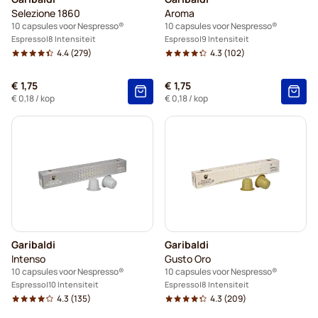
Selezione 1860
Aroma
10 capsules voor Nespresso®
10 capsules voor Nespresso®
Espresso
8 Intensiteit
Espresso
9 Intensiteit
4.4
(279)
4.3
(102)
€ 1,75
€ 1,75
€ 0,18
/ kop
€ 0,18
/ kop
Garibaldi
Garibaldi
Intenso
Gusto Oro
10 capsules voor Nespresso®
10 capsules voor Nespresso®
Espresso
10 Intensiteit
Espresso
8 Intensiteit
4.3
(135)
4.3
(209)