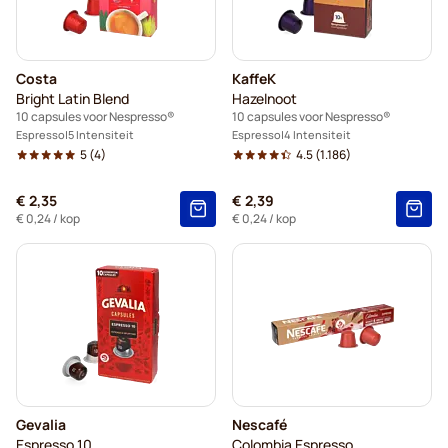
Costa
KaffeK
Bright Latin Blend
Hazelnoot
10 capsules voor Nespresso®
10 capsules voor Nespresso®
Espresso
5 Intensiteit
Espresso
4 Intensiteit
5
(4)
4.5
(1.186)
€ 2,35
€ 2,39
€ 0,24
/ kop
€ 0,24
/ kop
Gevalia
Nescafé
Espresso 10
Colombia Espresso