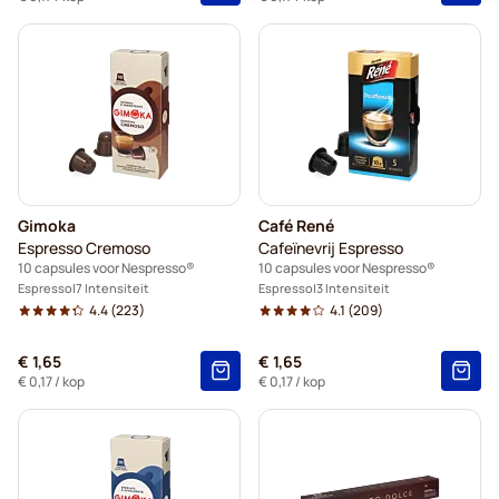
Gimoka
Café René
Espresso Cremoso
Cafeïnevrij Espresso
10 capsules voor Nespresso®
10 capsules voor Nespresso®
Espresso
7 Intensiteit
Espresso
3 Intensiteit
4.4
(223)
4.1
(209)
€ 1,65
€ 1,65
€ 0,17
/ kop
€ 0,17
/ kop