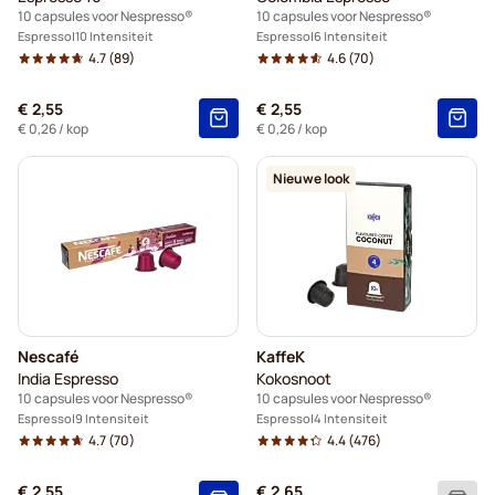
10 capsules voor Nespresso®
10 capsules voor Nespresso®
Espresso
10 Intensiteit
Espresso
6 Intensiteit
4.7
(89)
4.6
(70)
€ 2,55
€ 2,55
€ 0,26
/ kop
€ 0,26
/ kop
Nieuwe look
Nescafé
KaffeK
India Espresso
Kokosnoot
10 capsules voor Nespresso®
10 capsules voor Nespresso®
Espresso
9 Intensiteit
Espresso
4 Intensiteit
4.7
(70)
4.4
(476)
€ 2,55
€ 2,65