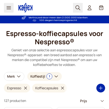
Zoek
Cart
Vertrouwd door meer dan 2.000.000 klanten
Prijsgarantie - Altijd eerlijke prijzen
Ga naar de inhoud
Espresso-koffiecapsules voor
Nespresso®
Geniet van onze selectie aan espressocapsules voor uw
Nespresso®-apparaat: een breed aanbod aan espresso's van
merken die compatibel zijn met Nespresso® om aan uw
koffiebehoeftes te voldoen.
Merk
Koffiestijl
1
Espresso
Koffiecapsules
127 producten