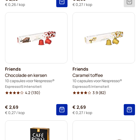
€ 0,26
/ kop
€ 0,27
/ kop
Friends
Friends
Chocolade en kersen
Caramel toffee
10 capsules voor Nespresso®
10 capsules voor Nespresso®
Espresso
5 Intensiteit
Espresso
5 Intensiteit
4.2
(130)
3.9
(82)
€ 2,69
€ 2,69
€ 0,27
/ kop
€ 0,27
/ kop