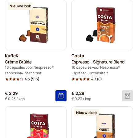
Nieuwe look
KaffeK
Costa
Crème Brûlée
Espresso - Signature Blend
10 capsules voor Nespresso®
10 capsules voor Nespresso®
Espresso
4 Intensiteit
Espresso
8 Intensiteit
4.3
(513)
4.7
(8)
€ 2,29
€ 2,29
€ 0,23
/ kop
€ 0,23
/ kop
Nieuwe look