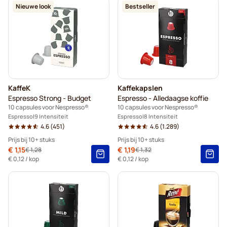
Nieuwe look
Bestseller
KaffeK
Kaffekapslen
Espresso Strong - Budget
Espresso - Alledaagse koffie
10 capsules voor Nespresso®
10 capsules voor Nespresso®
Espresso
9 Intensiteit
Espresso
8 Intensiteit
4.6
(451)
4.6
(1.289)
Prijs bij 10+ stuks
Prijs bij 10+ stuks
Speciale prijs
€ 1,15
Speciale prijs
€ 1,19
€ 1,28
€ 1,32
Normale prijs
Normale prijs
10+
=
€ 1,15
10+
=
€ 1,19
€ 0,12
/ kop
€ 0,12
/ kop
5+
=
€ 1,21
5+
=
€ 1,25
1
=
€ 1,28
1
=
€ 1,32