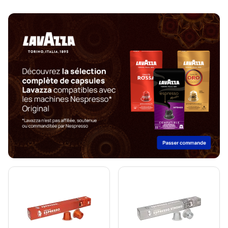
Friends-koffiecapsules voor Nespresso®
Gimoka-koffiecapsules voor Nespresso®
Jacobs-capsules voor Nespresso®
Sterke koffiecapsules voor Nespresso®
Koffiecapsules met vanillesmaak voor Nespresso®
Dolce Vita-capsules voor Nespresso®
Kaffekapslen-koffiecapsules voor Nespresso®
Starbucks®-lungocapsules voor Nespresso®
Voor Nespresso®
Koffiemachines voor Nespresso®
Lungocapsules voor Nespresso®