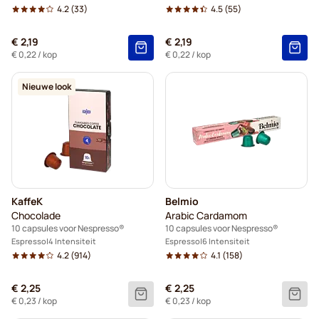
4.2
(33)
4.5
(55)
€ 2,19
€ 2,19
€ 0,22
/ kop
€ 0,22
/ kop
Nieuwe look
KaffeK
Belmio
Chocolade
Arabic Cardamom
10 capsules voor Nespresso®
10 capsules voor Nespresso®
Espresso
4 Intensiteit
Espresso
6 Intensiteit
4.2
(914)
4.1
(158)
€ 2,25
€ 2,25
€ 0,23
/ kop
€ 0,23
/ kop