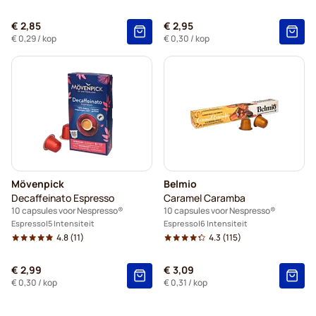
€ 2,85
€ 2,95
€ 0,29
/ kop
€ 0,30
/ kop
Mövenpick
Belmio
Decaffeinato Espresso
Caramel Caramba
10 capsules voor Nespresso®
10 capsules voor Nespresso®
Espresso
5 Intensiteit
Espresso
6 Intensiteit
4.8
(11)
4.3
(115)
€ 2,99
€ 3,09
€ 0,30
/ kop
€ 0,31
/ kop