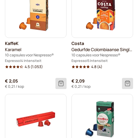
KaffeK
Costa
Karamel
Gedurfde Colombiaanse Single Origin
10 capsules voor Nespresso®
10 capsules voor Nespresso®
Espresso
4 Intensiteit
Espresso
5 Intensiteit
4.5
(1.053)
4.8
(4)
€ 2,05
€ 2,09
€ 0,21
/ kop
€ 0,21
/ kop