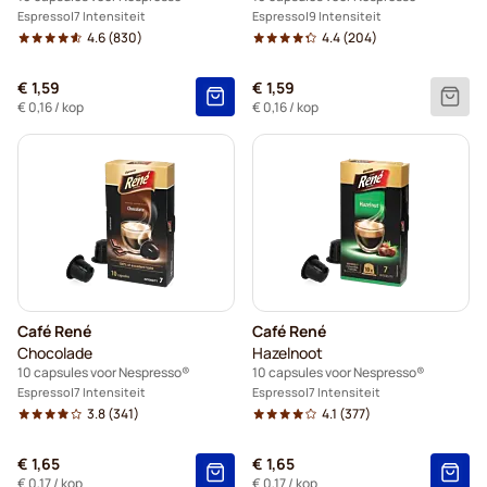
Espresso
7 Intensiteit
Espresso
9 Intensiteit
4.6
(830)
4.4
(204)
€ 1,59
€ 1,59
€ 0,16
/ kop
€ 0,16
/ kop
Café René
Café René
Chocolade
Hazelnoot
10 capsules voor Nespresso®
10 capsules voor Nespresso®
Espresso
7 Intensiteit
Espresso
7 Intensiteit
3.8
(341)
4.1
(377)
€ 1,65
€ 1,65
€ 0,17
/ kop
€ 0,17
/ kop