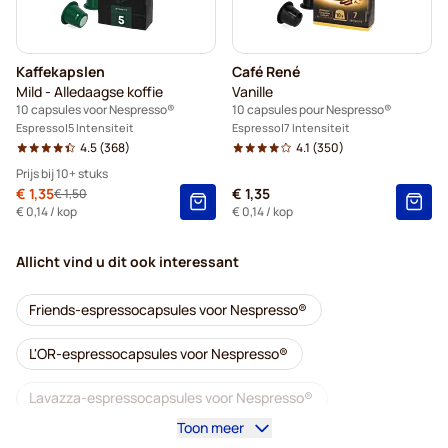
Kaffekapslen
Café René
Mild - Alledaagse koffie
Vanille
10 capsules voor Nespresso®
10 capsules pour Nespresso®
Espresso
5 Intensiteit
Espresso
7 Intensiteit
4.5
(368)
4.1
(350)
Prijs bij 10+ stuks
Speciale prijs
€ 1,35
€ 1,35
€ 1,50
Normale prijs
10+
=
€ 1,35
€ 0,14
/ kop
€ 0,14
/ kop
5+
=
€ 1,42
Allicht vind u dit ook interessant
1
=
€ 1,50
Friends-espressocapsules voor Nespresso®
L'OR-espressocapsules voor Nespresso®
Lavazza-espressocapsules voor Nespresso®
Toon meer
Cafeïnevrije koffiecapsules voor Nespresso®