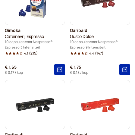
Gimoka
Garibaldi
Cafeïnevrij Espresso
Gusto Dolce
10 capsules voor Nespresso®
10 capsules voor Nespresso®
Espresso
3 Intensiteit
Espresso
9 Intensiteit
4.1
(215)
4.4
(147)
€ 1,65
€ 1,75
€ 0,17
/ kop
€ 0,18
/ kop
Garibaldi
Garibaldi