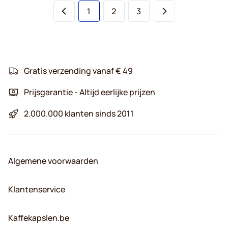
U lees momenteel pagina
Pagina
Pagina
1
2
3
Gratis verzending vanaf € 49
Prijsgarantie - Altijd eerlijke prijzen
2.000.000 klanten sinds 2011
Algemene voorwaarden
Klantenservice
Kaffekapslen.be