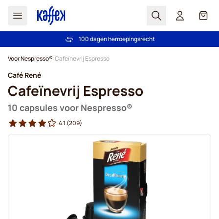
Zoek
Cart
100 dagen herroepingsrecht
Gratis vanaf € 49
Ga naar de inhoud
Voor Nespresso®
Cafeïnevrij Espresso
Café René
Cafeïnevrij Espresso
10 capsules voor Nespresso®
4.1
(209)