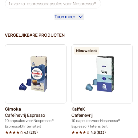
Lavazza-espressocapsules voor Nespresso®
Toon meer
Starbucks voor Nespresso®
Koffiemachines voor Nespresso®
VERGELJIKBARE PRODUCTEN
Lungocapsules voor Nespresso®
Nieuwe look
Lavazza voor Nespresso®
illy-koffiecapsules voor Nespresso®
Café Royal-koffiecapsules voor Nespresso®
Accessoires voor Nespresso®
Gimoka
KaffeK
Alles voor uw koffie voor Nespresso®
Cafeïnevrij Espresso
Cafeïnevrij
10 capsules voor Nespresso®
10 capsules voor Nespresso®
Ontkalkings- en reinigingsproducten voor Nespresso®
Espresso
3 Intensiteit
Espresso
7 Intensiteit
4.1
(
215
)
4.6
(
833
)