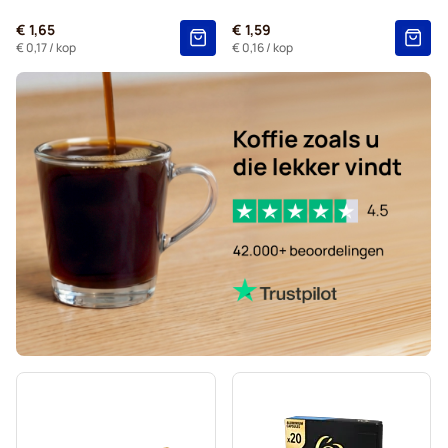
L'OR-koffiecapsules voor Nespresso®
€ 1,65
€ 1,59
Segafredo-koffiecapsules voor Nespresso®
€ 0,17
/ kop
€ 0,16
/ kop
Capsules voor Nespresso®
Gevalia-koffiecapsules voor Nespresso®
Belmio-koffiecapsules voor Nespresso®
Friele-koffiecapsules voor Nespresso®
Garibaldi-koffiecapsules voor Nespresso®
Tonino Lamborghini-koffiecapsules voor Nespresso®