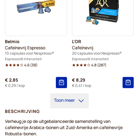
Belmio
L'OR
Cafeïnevrij Espresso
Cafeïnevrij
10 capsules voor Nespresso®
20 capsules voor Nespresso®
Espresso
6 Intensiteit
Espresso
6 Intensiteit
4.6
(
38
)
4.8
(
287
)
€ 2,85
€ 8,29
€ 0,29
/ kop
€ 0,41
/ kop
Toon meer
BESCHRIJVING
Verheug je op de uitgebalanceerde samenstelling van
cafeïnevrije Arabica-bonen uit Zuid-Amerika en cafeïnevrije
Robusta-bonen.