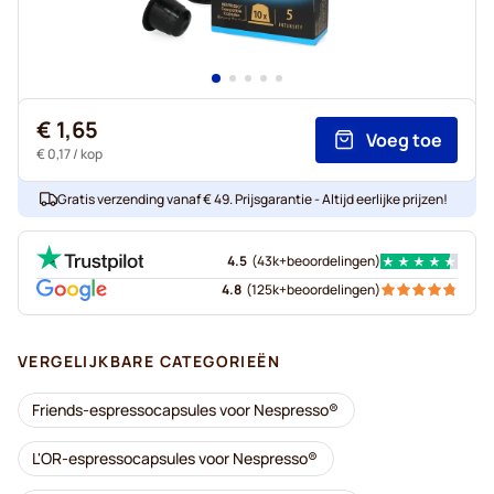
€ 1,65
Voeg toe
€ 0,17
/ kop
Gratis verzending vanaf € 49. Prijsgarantie - Altijd eerlijke prijzen!
4.5
(
43k+
beoordelingen
)
4.8
(
125k+
beoordelingen
)
VERGELIJKBARE CATEGORIEËN
Friends-espressocapsules voor Nespresso®
L'OR-espressocapsules voor Nespresso®