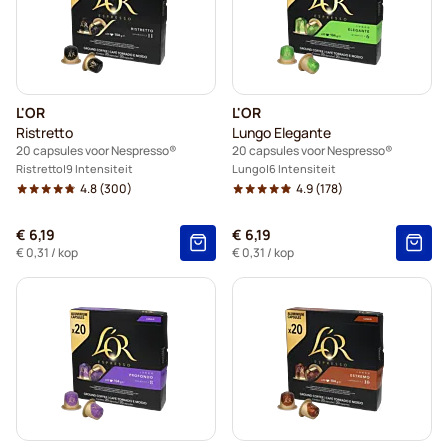
L'OR
L'OR
Ristretto
Lungo Elegante
20 capsules voor Nespresso®
20 capsules voor Nespresso®
Ristretto
9 Intensiteit
Lungo
6 Intensiteit
4.8
(300)
4.9
(178)
€ 6,19
€ 6,19
€ 0,31
/ kop
€ 0,31
/ kop