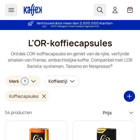
Zoek
Cart
Vertrouwd door meer dan 2.000.000 klanten
Prijsgarantie - Altijd eerlijke prijzen
Ga naar de inhoud
L'OR-koffiecapsules
Ontdek L'OR-koffiecapsules en geniet van de rijke, verfijnde
smaken van Franse, ambachtelijke koffie. Compatibel met L'OR
Barista-systemen, Tassimo en Nespresso®
Merk
Koffiestijl
1
Koffiecapsules
54 producten