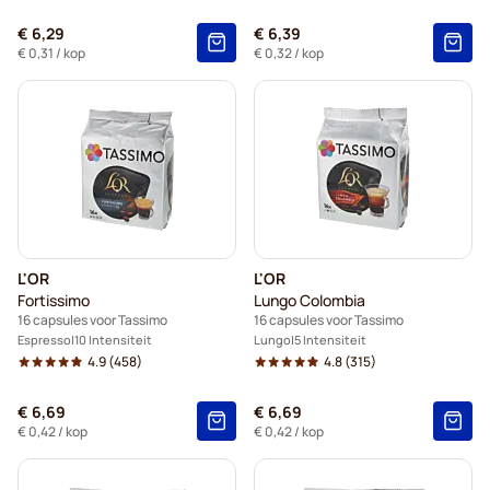
€ 6,29
€ 6,39
€ 0,31
/ kop
€ 0,32
/ kop
L'OR
L'OR
Fortissimo
Lungo Colombia
16 capsules voor Tassimo
16 capsules voor Tassimo
Espresso
10 Intensiteit
Lungo
5 Intensiteit
4.9
(458)
4.8
(315)
€ 6,69
€ 6,69
€ 0,42
/ kop
€ 0,42
/ kop