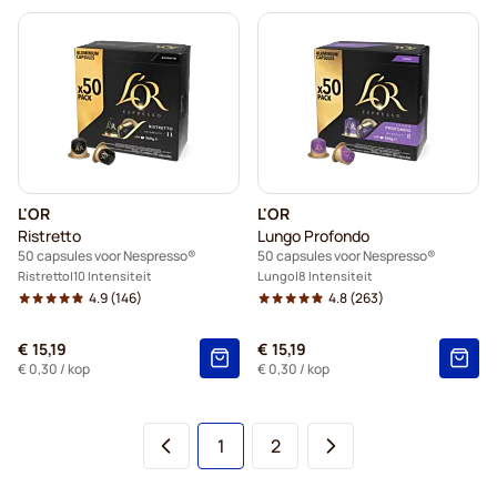
L'OR
L'OR
Ristretto
Lungo Profondo
50 capsules voor Nespresso®
50 capsules voor Nespresso®
Ristretto
10 Intensiteit
Lungo
8 Intensiteit
4.9
(146)
4.8
(263)
€ 15,19
€ 15,19
€ 0,30
/ kop
€ 0,30
/ kop
U lees momenteel pagina
Pagina
1
2