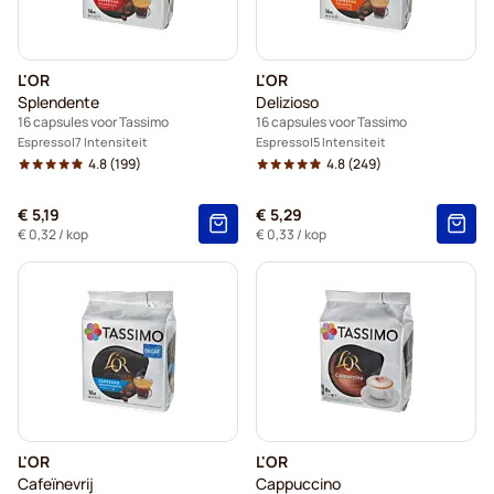
L'OR
L'OR
Splendente
Delizioso
16 capsules voor Tassimo
16 capsules voor Tassimo
Espresso
7 Intensiteit
Espresso
5 Intensiteit
4.8
(199)
4.8
(249)
€ 5,19
€ 5,29
€ 0,32
/ kop
€ 0,33
/ kop
L'OR
L'OR
Cafeïnevrij
Cappuccino