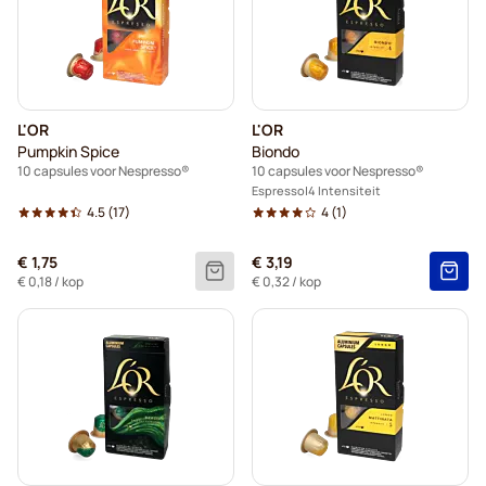
L'OR
L'OR
Pumpkin Spice
Biondo
10 capsules voor Nespresso®
10 capsules voor Nespresso®
Espresso
4 Intensiteit
4.5
(17)
4
(1)
€ 1,75
€ 3,19
€ 0,18
/ kop
€ 0,32
/ kop