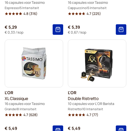
16 capsules voor Tassimo
16 capsules voor Tassimo
Espresso
5 Intensiteit
Cappuccino
5 Intensiteit
4.8
(316)
4.7
(225)
€ 5,29
€ 5,39
€ 0,33
/ kop
€ 0,67
/ kop
L'OR
L'OR
XL Classique
Double Ristretto
16 capsules voor Tassimo
10 capsules voor L'OR Barista
Grande
8 Intensiteit
Ristretto
10 Intensiteit
4.7
(628)
4.7
(77)
€ 5,49
€ 5,49