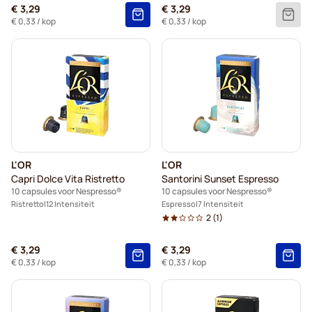
€ 3,29
€ 3,29
€ 0,33
/ kop
€ 0,33
/ kop
L'OR
L'OR
Capri Dolce Vita Ristretto
Santorini Sunset Espresso
10 capsules voor Nespresso®
10 capsules voor Nespresso®
Ristretto
12 Intensiteit
Espresso
7 Intensiteit
2
(1)
€ 3,29
€ 3,29
€ 0,33
/ kop
€ 0,33
/ kop