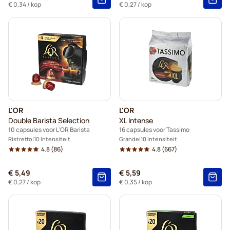
€ 0,34
/ kop
€ 0,27
/ kop
L'OR
L'OR
Double Barista Selection
XL Intense
10 capsules voor L'OR Barista
16 capsules voor Tassimo
Ristretto
10 Intensiteit
Grande
10 Intensiteit
4.8
(86)
4.8
(667)
€ 5,49
€ 5,59
€ 0,27
/ kop
€ 0,35
/ kop