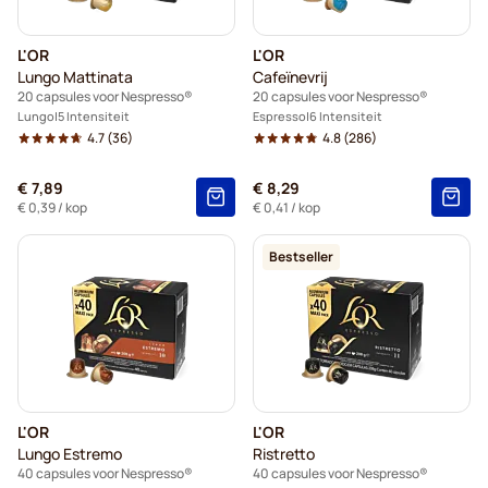
L'OR
L'OR
Lungo Mattinata
Cafeïnevrij
20 capsules voor Nespresso®
20 capsules voor Nespresso®
Lungo
5 Intensiteit
Espresso
6 Intensiteit
4.7
(36)
4.8
(286)
€ 7,89
€ 8,29
€ 0,39
/ kop
€ 0,41
/ kop
Bestseller
L'OR
L'OR
Lungo Estremo
Ristretto
40 capsules voor Nespresso®
40 capsules voor Nespresso®