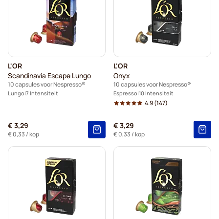
L'OR
L'OR
Scandinavia Escape Lungo
Onyx
10 capsules voor Nespresso®
10 capsules voor Nespresso®
Lungo
7 Intensiteit
Espresso
10 Intensiteit
4.9
(147)
€ 3,29
€ 3,29
€ 0,33
/ kop
€ 0,33
/ kop