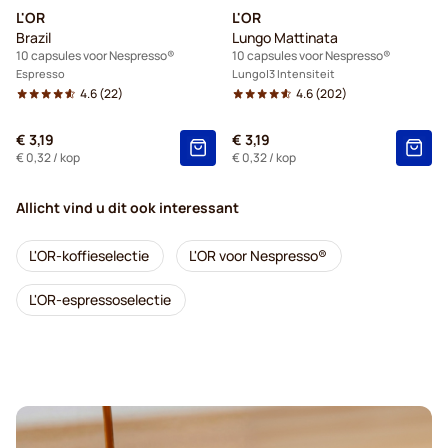
L'OR
L'OR
Brazil
Lungo Mattinata
10 capsules voor Nespresso®
10 capsules voor Nespresso®
Espresso
Lungo
3 Intensiteit
4.6
(22)
4.6
(202)
€ 3,19
€ 3,19
€ 0,32
/ kop
€ 0,32
/ kop
Allicht vind u dit ook interessant
L'OR-koffieselectie
L'OR voor Nespresso®
L'OR-espressoselectie