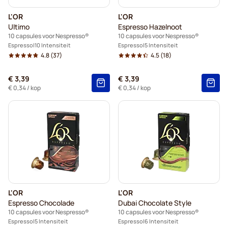
L'OR
L'OR
Ultimo
Espresso Hazelnoot
10 capsules voor Nespresso®
10 capsules voor Nespresso®
Espresso
10 Intensiteit
Espresso
5 Intensiteit
4.8
(37)
4.5
(18)
€ 3,39
€ 3,39
€ 0,34
/ kop
€ 0,34
/ kop
L'OR
L'OR
Espresso Chocolade
Dubai Chocolate Style
10 capsules voor Nespresso®
10 capsules voor Nespresso®
Espresso
5 Intensiteit
Espresso
6 Intensiteit