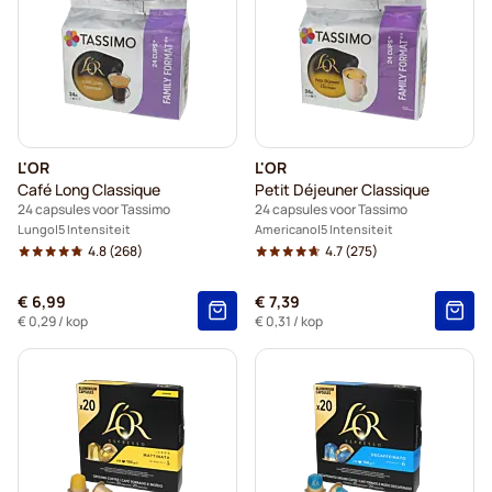
L'OR
L'OR
Café Long Classique
Petit Déjeuner Classique
24 capsules voor Tassimo
24 capsules voor Tassimo
Lungo
5 Intensiteit
Americano
5 Intensiteit
4.8
(268)
4.7
(275)
€ 6,99
€ 7,39
€ 0,29
/ kop
€ 0,31
/ kop