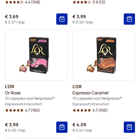
4.4
(108)
3.9
(12)
€ 3,69
€ 3,99
€ 0,37
/ kop
€ 0,40
/ kop
L'OR
L'OR
Or Rose
Espresso Caramel
10 capsules voor Nespresso®
10 capsules voor Nespresso®
Espresso
6 Intensiteit
Espresso
5 Intensiteit
4.7
(160)
4.7
(100)
€ 3,99
€ 4,09
€ 0,40
/ kop
€ 0,41
/ kop