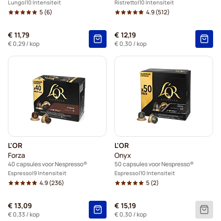
Lungo
10 Intensiteit
Ristretto
10 Intensiteit
5
(6)
4.9
(512)
€ 11,79
€ 12,19
€ 0,29
/ kop
€ 0,30
/ kop
L'OR
L'OR
Forza
Onyx
40 capsules voor Nespresso®
50 capsules voor Nespresso®
Espresso
9 Intensiteit
Espresso
10 Intensiteit
4.9
(236)
5
(2)
€ 13,09
€ 15,19
€ 0,33
/ kop
€ 0,30
/ kop