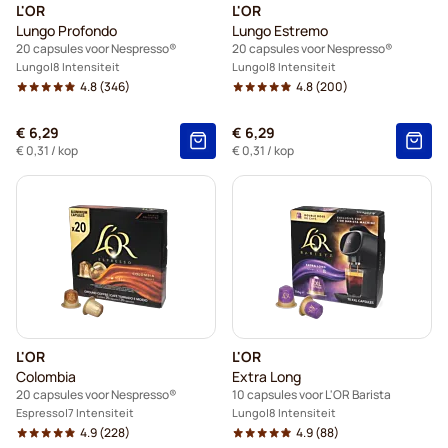
L'OR
L'OR
Lungo Profondo
Lungo Estremo
20 capsules voor Nespresso®
20 capsules voor Nespresso®
Lungo
8 Intensiteit
Lungo
8 Intensiteit
4.8
(346)
4.8
(200)
€ 6,29
€ 6,29
€ 0,31
/ kop
€ 0,31
/ kop
L'OR
L'OR
Colombia
Extra Long
20 capsules voor Nespresso®
10 capsules voor L'OR Barista
Espresso
7 Intensiteit
Lungo
8 Intensiteit
4.9
(228)
4.9
(88)