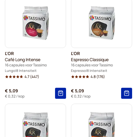
L'OR
L'OR
Café Long Intense
Espresso Classique
16 capsules voor Tassimo
16 capsules voor Tassimo
Lungo
8 Intensiteit
Espresso
8 Intensiteit
4.7
(447)
4.8
(176)
€ 5,09
€ 5,09
€ 0,32
/ kop
€ 0,32
/ kop