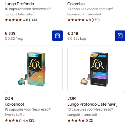
Lungo Profondo
Colombia
10 capsules voor Nespresso®
10 capsules voor Nespresso®
Lungo
8 Intensiteit
Espresso
7 Intensiteit
4.8
(144)
4.8
(139)
€ 3,19
€ 3,19
€ 0,32
/ kop
€ 0,32
/ kop
L'OR
L'OR
Kokosnoot
Lungo Profondo Cafeïnevrij
10 capsules voor Nespresso®
10 capsules voor Nespresso®
Zwarte koffie
Lungo
8 Intensiteit
4.4
(25)
5
(2)