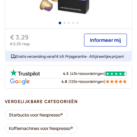
€ 3,29
Informeer mij
€ 0,33
/ kop
Gratis verzending vanaf € 49. Prijsgarantie - Altijd eerlijke prijzen!
4.5
(
43k+
beoordelingen
)
4.8
(
125k+
beoordelingen
)
VERGELIJKBARE CATEGORIEËN
Starbucks voor Nespresso®
Koffiemachines voor Nespresso®