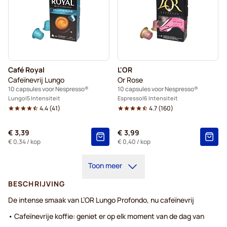
Café Royal
L'OR
Cafeïnevrij Lungo
Or Rose
10 capsules voor Nespresso®
10 capsules voor Nespresso®
Lungo
5 Intensiteit
Espresso
6 Intensiteit
4.4
(
41
)
4.7
(
160
)
€ 3,39
€ 3,99
€ 0,34
/ kop
€ 0,40
/ kop
Toon meer
BESCHRIJVING
De intense smaak van L’OR Lungo Profondo, nu cafeïnevrij
• Cafeïnevrije koffie: geniet er op elk moment van de dag van