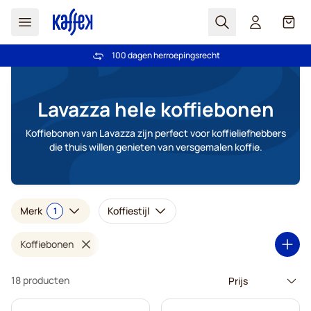
Zoek
Cart
100 dagen herroepingsrecht
Gratis vanaf € 49
Ga naar de inhoud
Lavazza hele koffiebonen
Koffiebonen van Lavazza zijn perfect voor koffieliefhebbers
die thuis willen genieten van versgemalen koffie.
Merk
Koffiestijl
1
Koffiebonen
18 producten