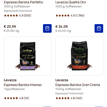
Espresso Barista Perfetto
Lavazza Qualità Oro
1000 g. Koffiebonen
1000 g. Koffiebonen
Espresso
6 Intensiteit
4.9
(505)
4.9
(1.364)
€ 23,99
€ 24,09
€ 23,99
/ kg.
€ 24,09
/ kg.
Lavazza
Lavazza
Espresso Barista Intenso
Espresso Barista Gran Crema
1 kg koffiebonen
1000g. Koffiebonen
Espresso
7 Intensiteit
4.8
(10)
4.8
(140)