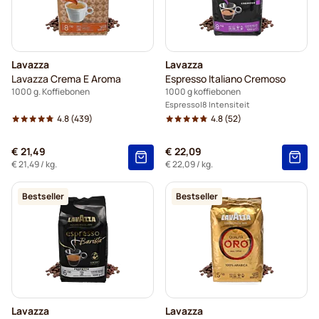
Lavazza
Lavazza
Lavazza Crema E Aroma
Espresso Italiano Cremoso
1000 g. Koffiebonen
1000 g koffiebonen
Espresso
8 Intensiteit
4.8
(439)
4.8
(52)
€ 21,49
€ 22,09
€ 21,49
/ kg.
€ 22,09
/ kg.
Bestseller
Bestseller
Lavazza
Lavazza