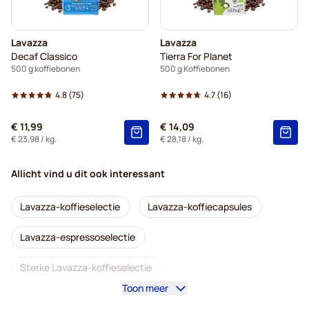
Lavazza
Lavazza
Decaf Classico
Tierra For Planet
500 g koffiebonen
500 g Koffiebonen
4.8
(75)
4.7
(16)
€ 11,99
€ 14,09
€ 23,98
/ kg.
€ 28,18
/ kg.
Allicht vind u dit ook interessant
Lavazza-koffieselectie
Lavazza-koffiecapsules
Lavazza-espressoselectie
Sterke Lavazza-koffieselectie
Toon meer
Lavazza capsules voor Nespresso