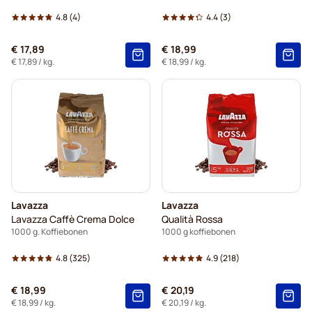
4.8
(4)
4.4
(3)
€ 17,89
€ 18,99
€ 17,89
/ kg.
€ 18,99
/ kg.
Lavazza
Lavazza
Lavazza Caffè Crema Dolce
Qualità Rossa
1000 g. Koffiebonen
1000 g koffiebonen
4.8
(325)
4.9
(218)
€ 18,99
€ 20,19
€ 18,99
/ kg.
€ 20,19
/ kg.