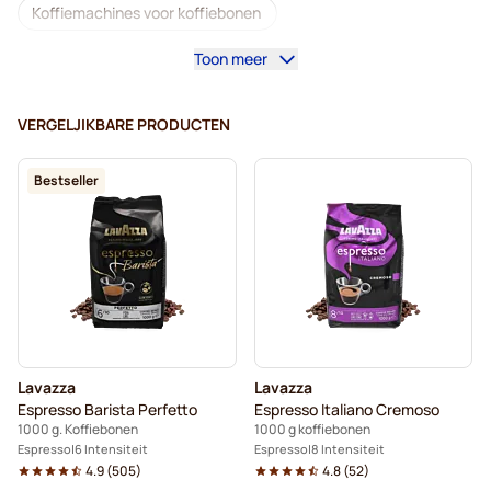
Koffiemachines voor koffiebonen
Toon meer
Cafeïnevrije koffiebonen
L'OR-koffiebonen
Segafredo-koffiebonen
Merrild-koffiebonen
VERGELJIKBARE PRODUCTEN
Garibaldi-koffiebonen
Bestseller
Tonino Lamborghini-koffiebonen
Gimoka-koffiebonen
Lavazza-koffiebonen
Lavazza hele koffiebonen
Koffiebonen
Kaffekapslen koffiebonen
Delonghi-espressokoffiebonen
Lavazza
Lavazza
Espresso Barista Perfetto
Espresso Italiano Cremoso
1000 g. Koffiebonen
1000 g koffiebonen
Espresso
6 Intensiteit
Espresso
8 Intensiteit
4.9
(
505
)
4.8
(
52
)