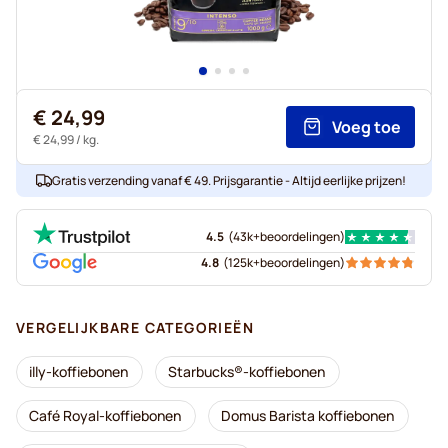
€ 24,99
Voeg toe
€ 24,99
/ kg.
Gratis verzending vanaf € 49. Prijsgarantie - Altijd eerlijke prijzen!
4.5
(
43k+
beoordelingen
)
4.8
(
125k+
beoordelingen
)
VERGELIJKBARE CATEGORIEËN
illy-koffiebonen
Starbucks®-koffiebonen
Café Royal-koffiebonen
Domus Barista koffiebonen