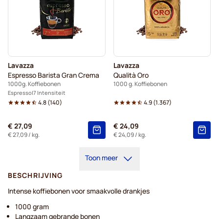
Lavazza
Lavazza
Espresso Barista Gran Crema
Qualità Oro
1000g. Koffiebonen
1000 g. Koffiebonen
Espresso
7 Intensiteit
4.8
(
140
)
4.9
(
1.367
)
€ 27,09
€ 24,09
€ 27,09
/ kg.
€ 24,09
/ kg.
Toon meer
BESCHRIJVING
Intense koffiebonen voor smaakvolle drankjes
1000 gram
Langzaam gebrande bonen