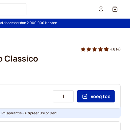
Cart
wd door meer dan 2.000.000 klanten
4.8
(4)
 Classico
Voeg toe
Prijsgarantie - Altijd eerlijke prijzen!