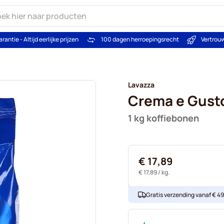
arantie - Altijd eerlijke prijzen
100 dagen herroepingsrecht
Vertrou
Lavazza
Crema e Gusto
1 kg koffiebonen
€ 17,89
€ 17,89
/ kg.
Gratis verzending vanaf € 49. 