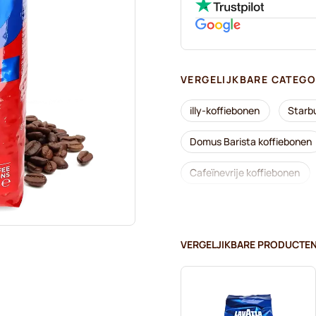
VERGELIJKBARE CATEGO
illy-koffiebonen
Starb
Domus Barista koffiebonen
Cafeïnevrije koffiebonen
Merrild-koffiebonen
G
Gimoka-koffiebonen
L
VERGELJIKBARE PRODUCTE
Koffiebonen
Kaffekaps