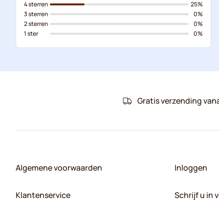
4 sterren
25%
3 sterren
0%
2 sterren
0%
1 ster
0%
Gratis verzending van
Algemene voorwaarden
Inloggen
Klantenservice
Schrijf u in