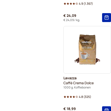
4.9
(
1.367
)
€ 24,09
€ 24,09
/ kg.
Lavazza
Caffè Crema Dolce
1000 g. Koffiebonen
4.8
(
325
)
€ 18,99