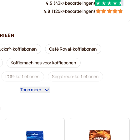
4.5
(
43k+
beoordelingen
)
4.8
(
125k+
beoordelingen
)
RIEËN
ucks®-koffiebonen
Café Royal-koffiebonen
Koffiemachines voor koffiebonen
L'OR-koffiebonen
Segafredo-koffiebonen
Toon meer
aribaldi-koffiebonen
Tonino Lamborghini-koffiebonen
avazza-koffiebonen
Lavazza hele koffiebonen
N
len koffiebonen
Delonghi-espressokoffiebonen