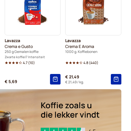
Lavazza
Lavazza
Crema e Gusto
Crema E Aroma
250 g Gemalen koffie
1000 g. Koffiebonen
Zwarte koffie
7 Intensiteit
4.7
(
10
)
4.8
(
440
)
€ 21,49
€ 5,69
€ 21,49
/ kg.