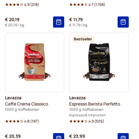
4.9
(
218
)
4.7
(
1.158
)
€ 20,19
€ 11,79
€ 20,19
/ kg.
€ 11,79
/ kg.
Bestseller
Lavazza
Lavazza
Caffé Crema Classico
Espresso Barista Perfetto
1000 g. Koffiebonen
1000 g. Koffiebonen
Espresso
6 Intensiteit
4.8
(
197
)
4.9
(
505
)
€ 20,39
€ 23,99