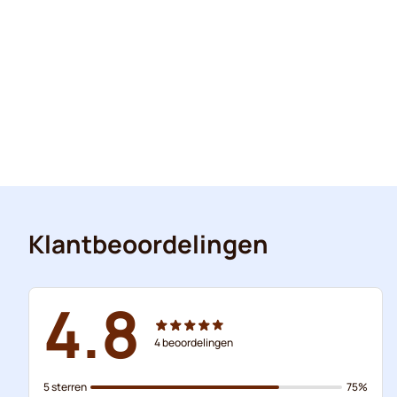
Klantbeoordelingen
4.8
4
beoordelingen
5 sterren
75%