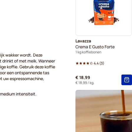
Lavazza
Crema E Gusto Forte
1 kg koffiebonen
lijk wakker wordt. Deze
t drinkt of met melk. Wanneer
4.4
(
3
)
ge koffie. Gebruik deze koffie
e voor een ontspannende tas
€ 18,99
met uw espressomachine,
€ 18,99
/ kg.
medium intensiteit.