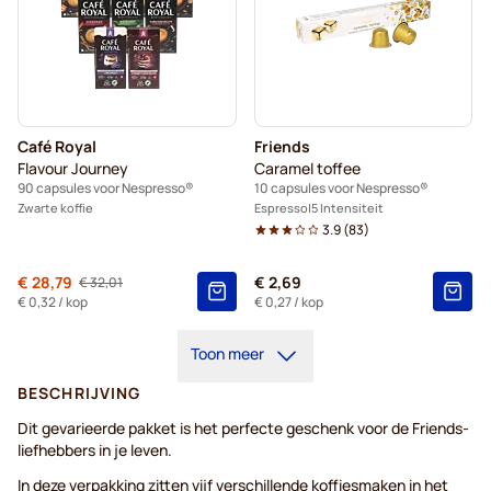
Café Royal
Friends
Flavour Journey
Caramel toffee
90 capsules voor Nespresso®
10 capsules voor Nespresso®
Zwarte koffie
Espresso
5 Intensiteit
3.9
(
83
)
Van
€ 28,79
€ 2,69
€ 32,01
Normale prijs
€ 0,32
/ kop
€ 0,27
/ kop
Toon meer
BESCHRIJVING
Dit gevarieerde pakket is het perfecte geschenk voor de Friends-
liefhebbers in je leven.
In deze verpakking zitten vijf verschillende koffiesmaken in het