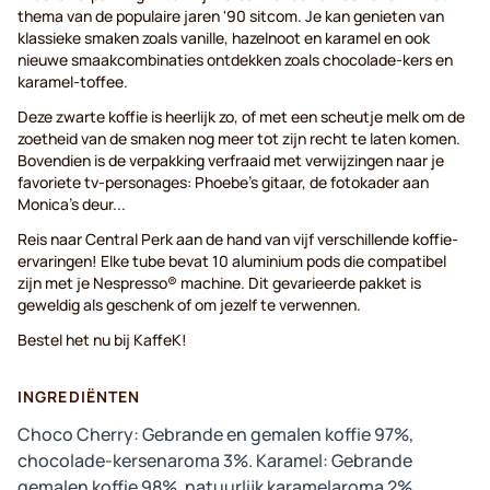
thema van de populaire jaren '90 sitcom. Je kan genieten van
klassieke smaken zoals vanille, hazelnoot en karamel en ook
nieuwe smaakcombinaties ontdekken zoals chocolade-kers en
karamel-toffee.
Deze zwarte koffie is heerlijk zo, of met een scheutje melk om de
zoetheid van de smaken nog meer tot zijn recht te laten komen.
Bovendien is de verpakking verfraaid met verwijzingen naar je
favoriete tv-personages: Phoebe's gitaar, de fotokader aan
Monica's deur...
Reis naar Central Perk aan de hand van vijf verschillende koffie-
ervaringen! Elke tube bevat 10 aluminium pods die compatibel
zijn met je Nespresso® machine. Dit gevarieerde pakket is
geweldig als geschenk of om jezelf te verwennen.
Bestel het nu bij KaffeK!
INGREDIËNTEN
Choco Cherry: Gebrande en gemalen koffie 97%,
chocolade-kersenaroma 3%. Karamel: Gebrande
gemalen koffie 98%, natuurlijk karamelaroma 2%.