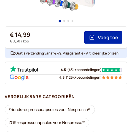
€ 14,99
Voeg toe
€ 0,30
/ kop
Gratis verzending vanaf € 49. Prijsgarantie - Altijd eerlijke prijzen!
4.5
(
43k+
beoordelingen
)
4.8
(
125k+
beoordelingen
)
VERGELIJKBARE CATEGORIEËN
Friends-espressocapsules voor Nespresso®
L'OR-espressocapsules voor Nespresso®