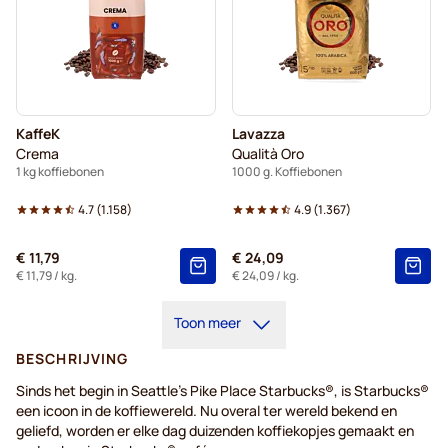
KaffeK
Lavazza
Crema
Qualità Oro
1 kg koffiebonen
1000 g. Koffiebonen
4.7
(
1.158
)
4.9
(
1.367
)
€ 11,79
€ 24,09
€ 11,79
/ kg.
€ 24,09
/ kg.
Toon meer
BESCHRIJVING
Sinds het begin in Seattle's Pike Place Starbucks®, is Starbucks®
een icoon in de koffiewereld. Nu overal ter wereld bekend en
geliefd, worden er elke dag duizenden koffiekopjes gemaakt en