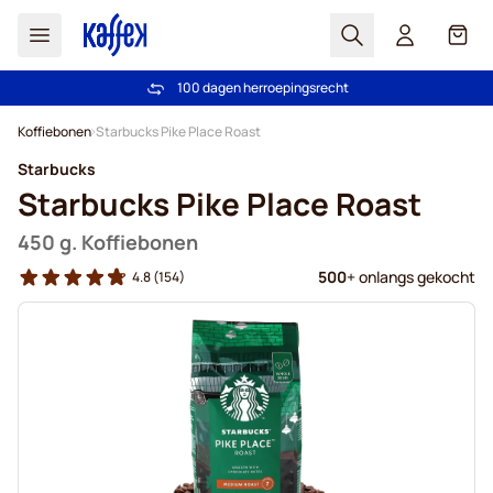
Zoek
Cart
100 dagen herroepingsrecht
Gratis vanaf € 49
Ga naar de inhoud
Koffiebonen
Starbucks Pike Place Roast
Starbucks
Starbucks Pike Place Roast
450 g. Koffiebonen
500
+ onlangs gekocht
4.8
(154)