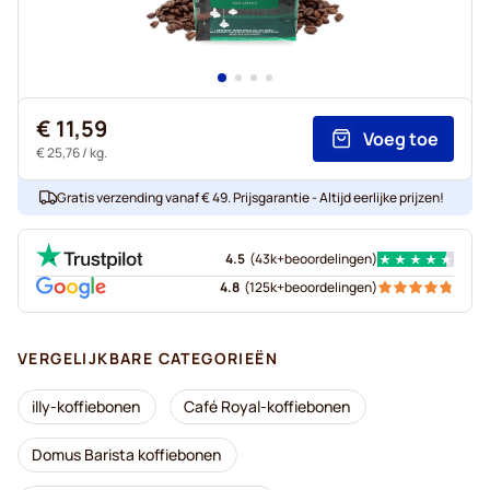
€ 11,59
Voeg toe
€ 25,76
/ kg.
Gratis verzending vanaf € 49. Prijsgarantie - Altijd eerlijke prijzen!
4.5
(
43k+
beoordelingen
)
4.8
(
125k+
beoordelingen
)
VERGELIJKBARE CATEGORIEËN
illy-koffiebonen
Café Royal-koffiebonen
Domus Barista koffiebonen