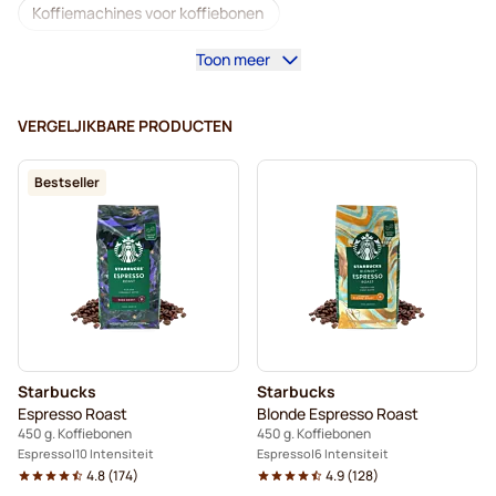
Koffiemachines voor koffiebonen
Toon meer
Lavazza-koffiebonen
Cafeïnevrije koffiebonen
L'OR-koffiebonen
Segafredo-koffiebonen
VERGELJIKBARE PRODUCTEN
Merrild-koffiebonen
Garibaldi-koffiebonen
Bestseller
Tonino Lamborghini-koffiebonen
Gimoka-koffiebonen
Starbucks®-koffiebonen
Koffiebonen
Kaffekapslen koffiebonen
Delonghi-espressokoffiebonen
Starbucks
Starbucks
Espresso Roast
Blonde Espresso Roast
450 g. Koffiebonen
450 g. Koffiebonen
Espresso
10 Intensiteit
Espresso
6 Intensiteit
4.8
(
174
)
4.9
(
128
)