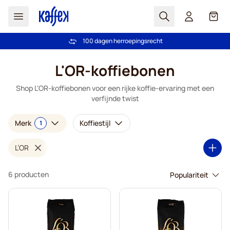
Zoek
Cart
100 dagen herroepingsrecht
Gratis vanaf € 49
Ga naar de inhoud
L'OR-koffiebonen
Shop L'OR-koffiebonen voor een rijke koffie-ervaring met een
verfijnde twist
Merk
Koffiestijl
1
L’OR
6 producten