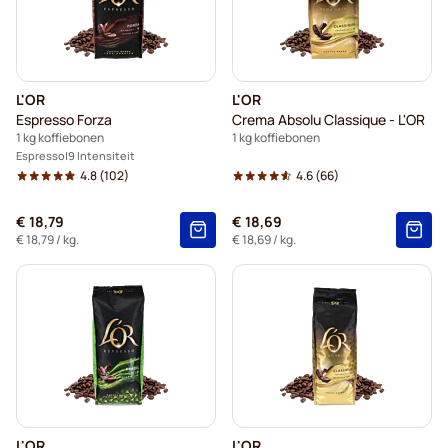
L'OR
L'OR
Espresso Forza
Crema Absolu Classique - L'OR
1 kg koffiebonen
1 kg koffiebonen
Espresso
9 Intensiteit
4.8
(102)
4.6
(66)
€ 18,79
€ 18,69
€ 18,79
/ kg.
€ 18,69
/ kg.
L'OR
L'OR