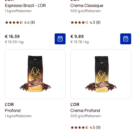
Espresso Brazil - L'OR
Crema Classique
1 kg koffiebonen
500 g koffiebonen
4.4
(8)
4.3
(8)
€ 16,59
€ 9,89
€ 16,59
/ kg.
€ 19,78
/ kg.
L'OR
L'OR
Profond
Crema Profond
1 kg koffiebonen
500 g koffiebonen
4.5
(9)