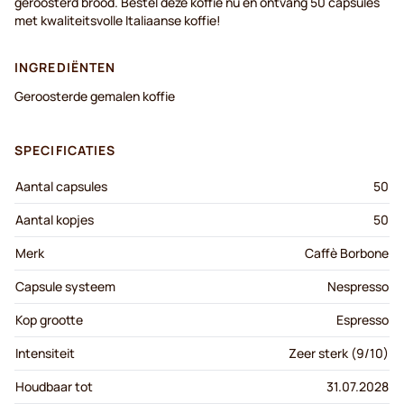
geroosterd brood. Bestel deze koffie nu en ontvang 50 capsules
met kwaliteitsvolle Italiaanse koffie!
INGREDIËNTEN
Geroosterde gemalen koffie
SPECIFICATIES
Aantal capsules
50
Aantal kopjes
50
Merk
Caffè Borbone
Capsule systeem
Nespresso
Kop grootte
Espresso
Intensiteit
Zeer sterk (9/10)
Houdbaar tot
31.07.2028