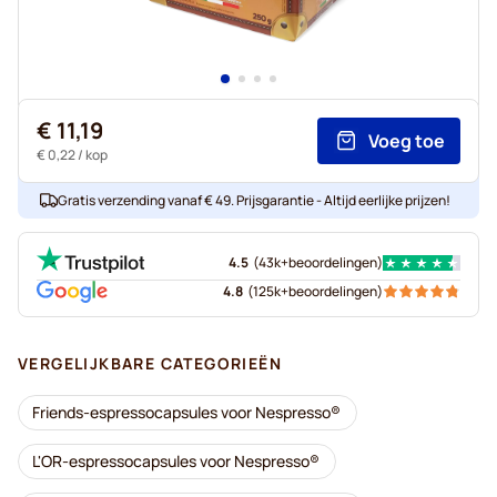
€ 11,19
Voeg toe
€ 0,22
/ kop
Gratis verzending vanaf € 49. Prijsgarantie - Altijd eerlijke prijzen!
4.5
(
43k+
beoordelingen
)
4.8
(
125k+
beoordelingen
)
VERGELIJKBARE CATEGORIEËN
Friends-espressocapsules voor Nespresso®
L'OR-espressocapsules voor Nespresso®