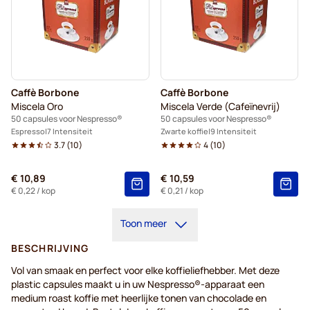
Caffè Borbone
Caffè Borbone
Miscela Oro
Miscela Verde (Cafeïnevrij)
50 capsules voor Nespresso®
50 capsules voor Nespresso®
Espresso
7 Intensiteit
Zwarte koffie
9 Intensiteit
3.7
(
10
)
4
(
10
)
€ 10,89
€ 10,59
€ 0,22
/ kop
€ 0,21
/ kop
Toon meer
BESCHRIJVING
Vol van smaak en perfect voor elke koffieliefhebber. Met deze
plastic capsules maakt u in uw Nespresso®-apparaat een
medium roast koffie met heerlijke tonen van chocolade en