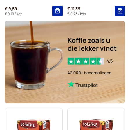
L'OR-koffiecapsules voor Nespresso®
€ 9,59
€ 11,39
Segafredo-koffiecapsules voor Nespresso®
€ 0,19
/ kop
€ 0,23
/ kop
Café René-koffiecapsules voor Nespresso®
Capsules voor Nespresso®
Gevalia-koffiecapsules voor Nespresso®
Belmio-koffiecapsules voor Nespresso®
Friele-koffiecapsules voor Nespresso®
Garibaldi-koffiecapsules voor Nespresso®