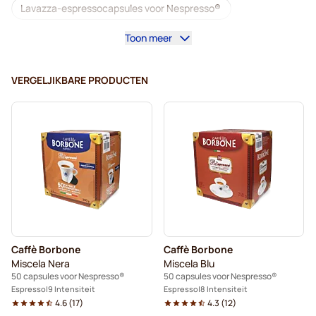
Lavazza-espressocapsules voor Nespresso®
Toon meer
Starbucks voor Nespresso®
Koffiemachines voor Nespresso®
VERGELJIKBARE PRODUCTEN
Lungocapsules voor Nespresso®
Lavazza voor Nespresso®
illy-koffiecapsules voor Nespresso®
Café Royal-koffiecapsules voor Nespresso®
Accessoires voor Nespresso®
Caffè Borbone
Caffè Borbone
Alles voor uw koffie voor Nespresso®
Miscela Nera
Miscela Blu
50 capsules voor Nespresso®
50 capsules voor Nespresso®
Ontkalkings- en reinigingsproducten voor Nespresso®
Espresso
9 Intensiteit
Espresso
8 Intensiteit
4.6
(
17
)
4.3
(
12
)