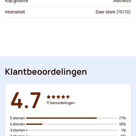
Kop grootte
Ristretto
Intensiteit
Zeer sterk (10/10)
Klantbeoordelingen
4.7
77
beoordelingen
5 sterren
77%
4 sterren
18%
3 sterren
1%