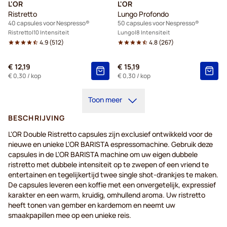
L'OR
L'OR
Ristretto
Lungo Profondo
40 capsules voor Nespresso®
50 capsules voor Nespresso®
Ristretto
10 Intensiteit
Lungo
8 Intensiteit
4.9
(
512
)
4.8
(
267
)
€ 12,19
€ 15,19
€ 0,30
/ kop
€ 0,30
/ kop
Toon meer
BESCHRIJVING
L'OR Double Ristretto capsules zijn exclusief ontwikkeld voor de
nieuwe en unieke L'OR BARISTA espressomachine. Gebruik deze
capsules in de L'OR BARISTA machine om uw eigen dubbele
ristretto met dubbele intensiteit op te zwepen of een vriend te
entertainen en tegelijkertijd twee single shot-drankjes te maken.
De capsules leveren een koffie met een onvergetelijk, expressief
karakter en een warm, kruidig, omhullend aroma. Uw ristretto
heeft tonen van gember en kardemom en neemt uw
smaakpapillen mee op een unieke reis.