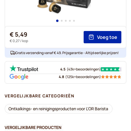
€ 5,49
Voeg toe
€ 0,27
/ kop
Gratis verzending vanaf € 49. Prijsgarantie - Altijd eerlijke prijzen!
4.5
(
43k+
beoordelingen
)
4.8
(
125k+
beoordelingen
)
VERGELIJKBARE CATEGORIEËN
Ontkalkings- en reinigingsproducten voor L'OR Barista
VERGELJIKBARE PRODUCTEN