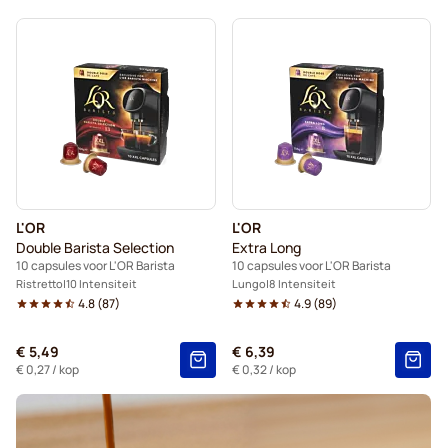
L'OR
L'OR
Double Barista Selection
Extra Long
10 capsules voor L'OR Barista
10 capsules voor L'OR Barista
Ristretto
10 Intensiteit
Lungo
8 Intensiteit
4.8
(
87
)
4.9
(
89
)
€ 5,49
€ 6,39
€ 0,27
/ kop
€ 0,32
/ kop