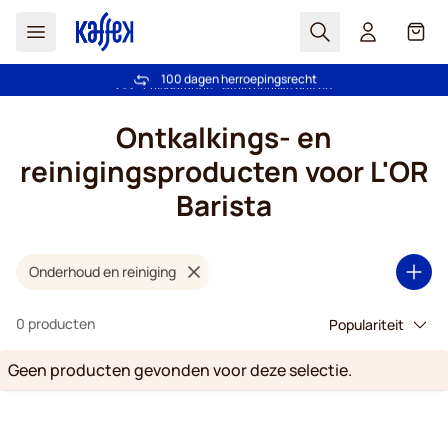
Zoek
Cart
100 dagen herroepingsrecht
Gratis vanaf € 49
Ga naar de inhoud
Ontkalkings- en
reinigingsproducten voor L'OR
Barista
Onderhoud en reiniging
0 producten
Geen producten gevonden voor deze selectie.