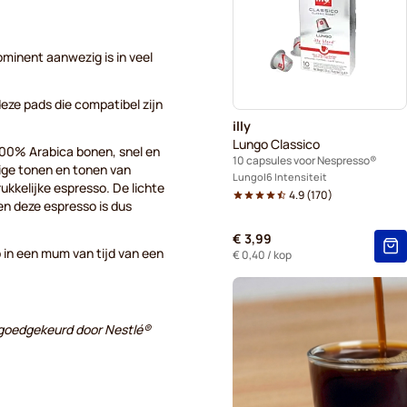
Ontkalkings- en reinigings
L'OR-koffiecapsules voor N
ominent aanwezig is in veel
Café René-koffiecapsules 
 deze pads die compatibel zijn
illy
Gevalia-koffiecapsules voo
Lungo Classico
100% Arabica bonen, snel en
10 capsules voor Nespresso®
ige tonen en tonen van
Friele-koffiecapsules voor 
Lungo
6 Intensiteit
ukkelijke espresso. De lichte
4.9
(
170
)
n deze espresso is dus
€ 3,99
p in een mum van tijd van een
€ 0,40
/ kop
f goedgekeurd door Nestlé®