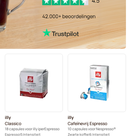
illy
illy
Classico
Cafeïnevrij Espresso
18 capsules voor illy iperEspresso
10 capsules voor Nespresso®
Espresso
5 Intensiteit
Zwarte koffie
6 Intensiteit