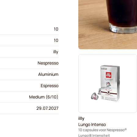
10
10
illy
Nespresso
Aluminium
Espresso
Medium (6/10)
29.07.2027
illy
Lungo Intenso
10 capsules voor Nespresso®
Lungo
8 Intensiteit