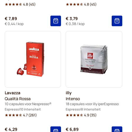
4.8
(
45
)
4.8
(
45
)
€ 7,89
€ 3,79
€ 0,44
/ kop
€ 0,38
/ kop
Lavazza
illy
Qualità Rossa
Intenso
10 capsules voor Nespresso®
18 capsules voor illy iperEspresso
Espresso
10 Intensiteit
Espresso
8 Intensiteit
4.7
(
261
)
4.9
(
35
)
€ 4,29
€ 6,89