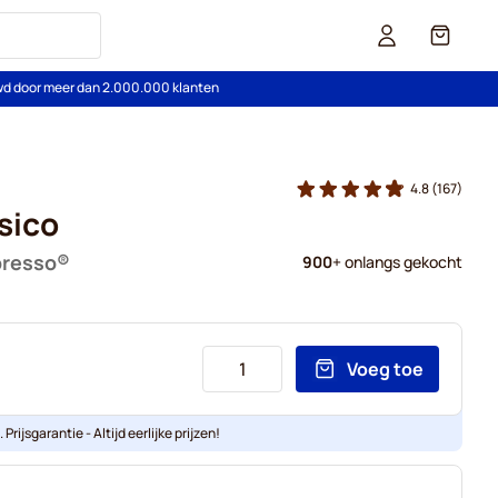
Cart
wd door meer dan 2.000.000 klanten
4.8
(167)
sico
presso®
900
+ onlangs gekocht
Voeg toe
Prijsgarantie - Altijd eerlijke prijzen!