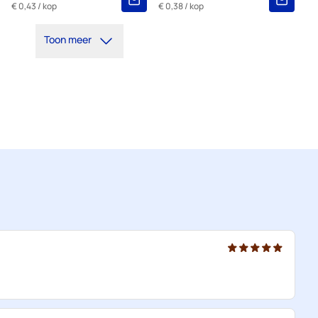
€ 0,43
/ kop
€ 0,38
/ kop
Toon meer