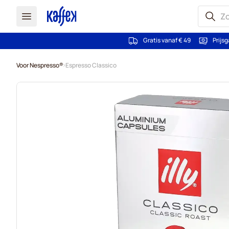
Gratis vanaf € 49
Prijsg
Ga naar de inhoud
Voor Nespresso®
Espresso Classico