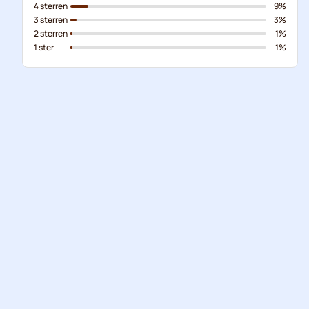
4 sterren
9%
3 sterren
3%
2 sterren
1%
1 ster
1%