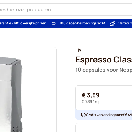
arantie - Altijd eerlijke prijzen
100 dagen herroepingsrecht
Vertrou
illy
Espresso Clas
10 capsules voor Nes
€ 3,89
€ 0,39
/ kop
Gratis verzending vanaf € 49. 