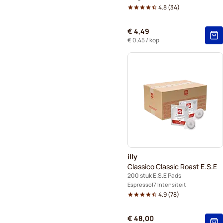
4.8
(
34
)
€ 4,49
€ 0,45
/ kop
illy
Classico Classic Roast E.S.E
200 stuk E.S.E Pads
Espresso
7 Intensiteit
4.9
(
78
)
€ 48,00