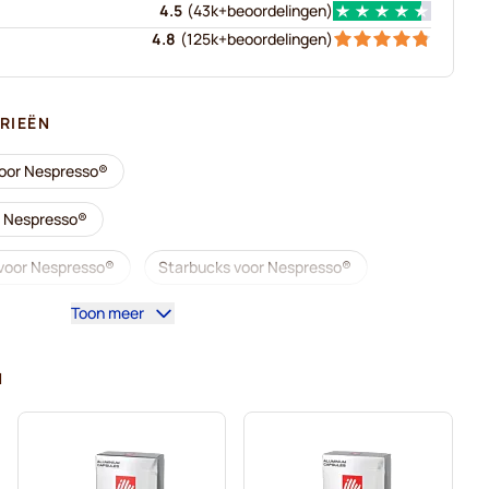
4.5
(
43k+
beoordelingen
)
4.8
(
125k+
beoordelingen
)
RIEËN
voor Nespresso®
r Nespresso®
voor Nespresso®
Starbucks voor Nespresso®
Toon meer
esso®
Lungocapsules voor Nespresso®
illy-koffiecapsules voor Nespresso®
N
voor Nespresso®
Accessoires voor Nespresso®
espresso®