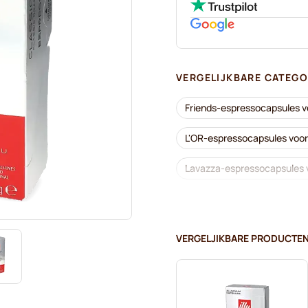
VERGELIJKBARE CATEGO
Friends-espressocapsules 
L'OR-espressocapsules voo
Lavazza-espressocapsules 
Koffiemachines voor Nespr
Lavazza voor Nespresso®
VERGELJIKBARE PRODUCTE
Café Royal-koffiecapsules 
Alles voor uw koffie voor N