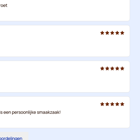
roet
e is een persoonlijke smaakzaak!
eoordelingen