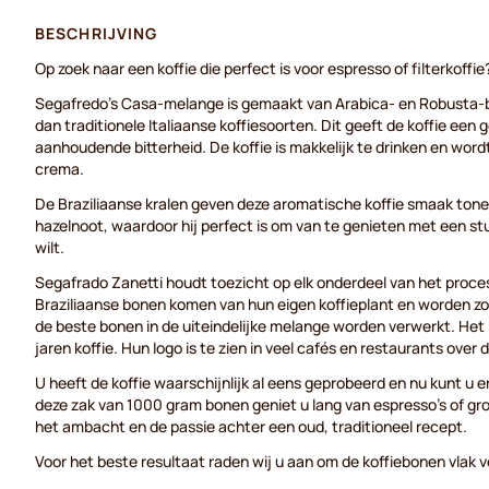
BESCHRIJVING
Op zoek naar een koffie die perfect is voor espresso of filterkoffie? 
Segafredo's Casa-melange is gemaakt van Arabica- en Robusta-bo
dan traditionele Italiaanse koffiesoorten. Dit geeft de koffie een
aanhoudende bitterheid. De koffie is makkelijk te drinken en wor
crema.
De Braziliaanse kralen geven deze aromatische koffie smaak ton
hazelnoot, waardoor hij perfect is om van te genieten met een st
wilt.
Segafrado Zanetti houdt toezicht op elk onderdeel van het proce
Braziliaanse bonen komen van hun eigen koffieplant en worden zor
de beste bonen in de uiteindelijke melange worden verwerkt. Het b
jaren koffie. Hun logo is te zien in veel cafés en restaurants over 
U heeft de koffie waarschijnlijk al eens geprobeerd en nu kunt u e
deze zak van 1000 gram bonen geniet u lang van espresso's of gro
het ambacht en de passie achter een oud, traditioneel recept.
Voor het beste resultaat raden wij u aan om de koffiebonen vlak v