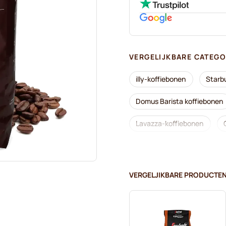
VERGELIJKBARE CATEGO
illy-koffiebonen
Starb
Domus Barista koffiebonen
Lavazza-koffiebonen
Merrild-koffiebonen
G
Gimoka-koffiebonen
S
VERGELJIKBARE PRODUCTE
Kaffekapslen koffiebonen