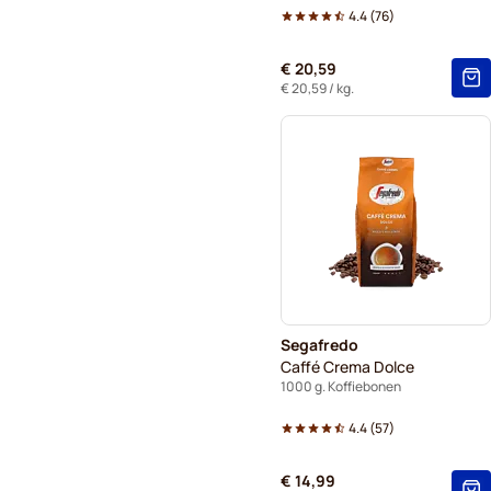
4.4
(
76
)
€ 20,59
€ 20,59
/ kg.
Segafredo
Caffé Crema Dolce
1000 g. Koffiebonen
4.4
(
57
)
€ 14,99