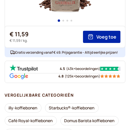
€ 11,59
Voeg toe
€ 11,59
/ kg.
Gratis verzending vanaf € 49. Prijsgarantie - Altijd eerlijke prijzen!
4.5
(
43k+
beoordelingen
)
4.8
(
125k+
beoordelingen
)
VERGELIJKBARE CATEGORIEËN
illy-koffiebonen
Starbucks®-koffiebonen
Café Royal-koffiebonen
Domus Barista koffiebonen