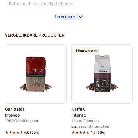
Koffiemachines voor koffiebonen
Toon meer
Lavazza-koffiebonen
Cafeïnevrije koffiebonen
L'OR-koffiebonen
Segafredo-koffiebonen
VERGELJIKBARE PRODUCTEN
Merrild-koffiebonen
Tonino Lamborghini-koffiebonen
Nieuwe look
Gimoka-koffiebonen
Garibaldi-koffiebonen
Koffiebonen
Kaffekapslen koffiebonen
Delonghi-espressokoffiebonen
Garibaldi
KaffeK
Intenso
Intenso
1000 G. Koffiebonen
1 kg koffiebonen
Espresso
10 Intensiteit
4.6
(
364
)
4.7
(
884
)