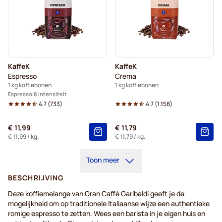
KaffeK
KaffeK
Espresso
Crema
1 kg koffiebonen
1 kg koffiebonen
Espresso
8 Intensiteit
4.7
(
733
)
4.7
(
1.158
)
€ 11,99
€ 11,79
€ 11,99
/ kg.
€ 11,79
/ kg.
Toon meer
BESCHRIJVING
Deze koffiemelange van Gran Caffè Garibaldi geeft je de
mogelijkheid om op traditionele Italiaanse wijze een authentieke
romige espresso te zetten. Wees een barista in je eigen huis en