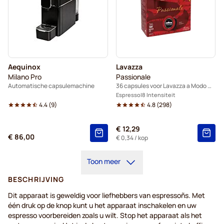
Aequinox
Lavazza
Milano Pro
Passionale
Automatische capsulemachine
36 capsules voor Lavazza a Modo Mio
Espresso
8 Intensiteit
4.4
(
9
)
4.8
(
298
)
€ 12,29
€ 86,00
€ 0,34
/ kop
Toon meer
BESCHRIJVING
Dit apparaat is geweldig voor liefhebbers van espressoñs. Met
één druk op de knop kunt u het apparaat inschakelen en uw
espresso voorbereiden zoals u wilt. Stop het apparaat als het