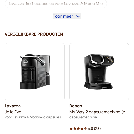
Lavazza-koffiecapsules voor Lavazza A Modo Mio
Toon meer
Cafeïnevrije koffie voor Lavazza A Modo Mio
Ontkalkings- en reinigingsproducten voor Lavazza A Modo Mio
VERGELJIKBARE PRODUCTEN
Dolce Vita-koffiecapsules voor Lavazza A Modo Mio
Capsules voor Lavazza A Modo Mio
Gimoka-koffiecapsules voor Lavazza A Modo Mio
Voor Lavazza A Modo Mio
Lavazza
Bosch
Jolie Evo
My Way 2 capsulemachine (zwart)
voor Lavazza A Modo Mio capsules
capsulemachine
4.8
(
28
)