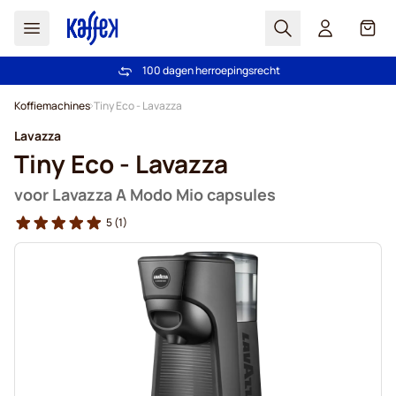
Zoek
Cart
100 dagen herroepingsrecht
Gratis vanaf € 49
Ga naar de inhoud
Koffiemachines
Tiny Eco - Lavazza
Lavazza
Tiny Eco - Lavazza
voor Lavazza A Modo Mio capsules
5
(1)