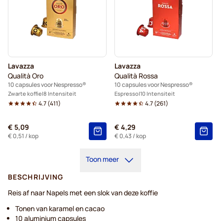
Lavazza
Lavazza
Qualità Oro
Qualità Rossa
10 capsules voor Nespresso®
10 capsules voor Nespresso®
Zwarte koffie
8 Intensiteit
Espresso
10 Intensiteit
4.7
(
411
)
4.7
(
261
)
€ 5,09
€ 4,29
€ 0,51
/ kop
€ 0,43
/ kop
Toon meer
BESCHRIJVING
Reis af naar Napels met een slok van deze koffie
Tonen van karamel en cacao
10 aluminium capsules