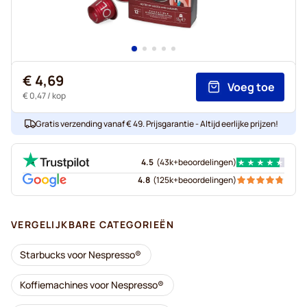
€ 4,69
Voeg toe
€ 0,47
/ kop
Gratis verzending vanaf € 49. Prijsgarantie - Altijd eerlijke prijzen!
4.5
(
43k+
beoordelingen
)
4.8
(
125k+
beoordelingen
)
VERGELIJKBARE CATEGORIEËN
Starbucks voor Nespresso®
Koffiemachines voor Nespresso®