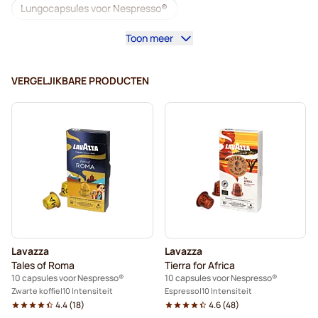
Lungocapsules voor Nespresso®
Toon meer
Lavazza voor Nespresso®
illy-koffiecapsules voor Nespresso®
VERGELJIKBARE PRODUCTEN
Café Royal-koffiecapsules voor Nespresso®
Accessoires voor Nespresso®
Alles voor uw koffie voor Nespresso®
Ontkalkings- en reinigingsproducten voor Nespresso®
L'OR-koffiecapsules voor Nespresso®
Lavazza
Lavazza
Segafredo-koffiecapsules voor Nespresso®
Tales of Roma
Tierra for Africa
10 capsules voor Nespresso®
10 capsules voor Nespresso®
Café René-koffiecapsules voor Nespresso®
Zwarte koffie
10 Intensiteit
Espresso
10 Intensiteit
4.4
(
18
)
4.6
(
48
)