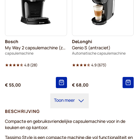
Bosch
DeLonghi
My Way 2 capsulemachine (zwart)
Genio S (antraciet)
capsulemachine
Automatische capsulemachine
4.8
(
28
)
4.9
(
673
)
€ 55,00
€ 68,00
Toon meer
BESCHRIJVING
Compacte en gebruiksvriendelijke capsulemachine voor in de
keuken en op kantoor.
Tassimo Style is een compacte machine die vol functionaliteit en