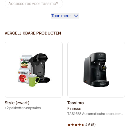
Accessoires voor Tassimo®
Toon meer
Cafeïnevrije koffie voor Tassimo
Alles voor uw koffie voor Tassimo
VERGELJIKBARE PRODUCTEN
Ontkalkings- en reinigingsproducten voor Tassimo
L'OR-koffiecapsules voor Tassimo
Jacobs-koffiecapsules voor Tassimo
Voor Tassimo® capsules
Friele-koffiecapsules voor Tassimo
Style (zwart)
Tassimo
Marcilla-koffiecapsules voor Tassimo
+2 pakketten capsules
Finesse
TAS16B3 Automatische capsulemachine
Koffiemachines voor Tassimo®
4.6
(
5
)