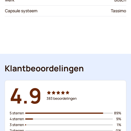
Capsule systeem
Tassimo
Klantbeoordelingen
4.9
383
beoordelingen
5 sterren
89%
4 sterren
9%
3 sterren
1%
2 sterren
0%