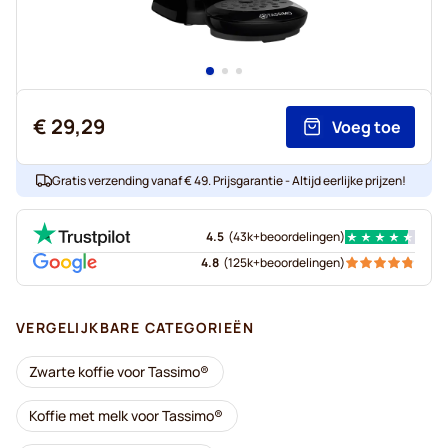
€ 29,29
Voeg toe
Gratis verzending vanaf € 49. Prijsgarantie - Altijd eerlijke prijzen!
4.5
(
43k+
beoordelingen
)
4.8
(
125k+
beoordelingen
)
VERGELIJKBARE CATEGORIEËN
Zwarte koffie voor Tassimo®
Koffie met melk voor Tassimo®