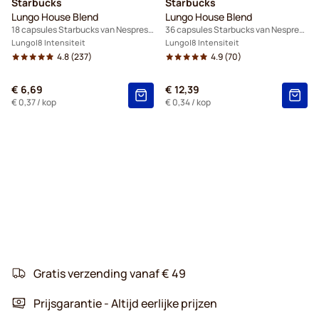
Starbucks
Starbucks
Lungo House Blend
Lungo House Blend
18 capsules Starbucks van Nespresso®
36 capsules Starbucks van Nespresso®
Lungo
8 Intensiteit
Lungo
8 Intensiteit
4.8
(237)
4.9
(70)
€ 6,69
€ 12,39
€ 0,37
/ kop
€ 0,34
/ kop
Gratis verzending vanaf € 49
Prijsgarantie - Altijd eerlijke prijzen