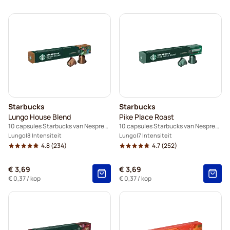
Starbucks® klaar om te drinken
Starbucks®-espressoselectie
Starbucks
Starbucks
Lungo House Blend
Pike Place Roast
10 capsules Starbucks van Nespresso®
10 capsules Starbucks van Nespresso®
Lungo
8 Intensiteit
Lungo
7 Intensiteit
4.8
(234)
4.7
(252)
€ 3,69
€ 3,69
€ 0,37
/ kop
€ 0,37
/ kop