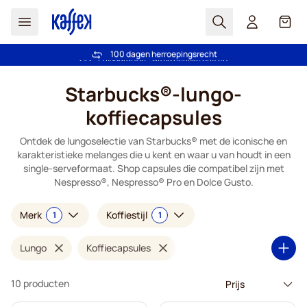
Zoek
Cart
100 dagen herroepingsrecht
Gratis vanaf € 49
Ga naar de inhoud
Starbucks®-lungo-
koffiecapsules
Ontdek de lungoselectie van Starbucks® met de iconische en
karakteristieke melanges die u kent en waar u van houdt in een
single-serveformaat. Shop capsules die compatibel zijn met
Nespresso®, Nespresso® Pro en Dolce Gusto.
Merk
Koffiestijl
1
1
Lungo
Koffiecapsules
10 producten