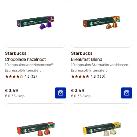
Starbucks
Starbucks
Chocolade hazelnoot
Breakfast Blend
10 capsules voor Nespresso®
10 capsules Starbucks van Nespresso®
Espresso
5 Intensiteit
Espresso
7 Intensiteit
4.3
(12)
4.8
(130)
€ 3,49
€ 3,49
€ 0,35
/ kop
€ 0,35
/ kop