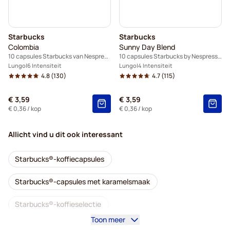
Starbucks
Starbucks
Colombia
Sunny Day Blend
10 capsules Starbucks van Nespresso®
10 capsules Starbucks by Nespresso®
Lungo
6 Intensiteit
Lungo
4 Intensiteit
4.8
(130)
4.7
(115)
€ 3,59
€ 3,59
€ 0,36
/ kop
€ 0,36
/ kop
Allicht vind u dit ook interessant
Starbucks®-koffiecapsules
Starbucks®-capsules met karamelsmaak
Starbucks®-koffieselectie
Toon meer
Starbucks voor Dolce Gusto