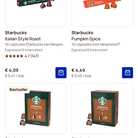
Starbucks
Starbucks
Italian Style Roast
Pumpkin Spice
10 capsules Starbucks van Nespresso®
10 capsules voor Nespresso®
Espresso
10 Intensiteit
Espresso
5 Intensiteit
4.7
(147)
€ 4,09
€ 4,49
€ 0,41
/ kop
€ 0,45
/ kop
Bestseller