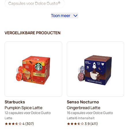
Capsules voor Dolce Gusto®
Toon meer
Koffiemachines voor Dolce Gusto®
Accessoires voor Dolce Gusto®
VERGELJIKBARE PRODUCTEN
Cafeïnevrije koffie voor Dolce Gusto
Ontkalkings- en reinigingsproducten voor Dolce Gusto
Segafredo-koffiecapsules voor Dolce Gusto
Café René-koffiecapsules voor Dolce Gusto
Dolce Vita-koffiecapsules voor Dolce Gusto
Starbucks
Senso Nocturno
Gimoka-koffiecapsules voor Dolce Gusto
Pumpkin Spice Latte
Gingerbread Latte
12 capsules voor Dolce Gusto
16 capsules voor Dolce Gusto
Voor Dolce Gusto®
Latte
Latte
6 Intensiteit
4
(
307
)
3.9
(
411
)