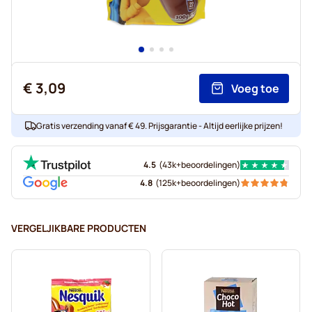
€ 3,09
Voeg toe
Gratis verzending vanaf € 49. Prijsgarantie - Altijd eerlijke prijzen!
4.5
(
43k+
beoordelingen
)
4.8
(
125k+
beoordelingen
)
VERGELJIKBARE PRODUCTEN