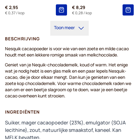
€ 2,95
€ 8,29
€ 0,37
/ kop
€ 0,28
/ kop
Toon meer
BESCHRIJVING
Nesquik cacaopoeder is voor wie van een zoete en milde cacao
houdt met een lekkere romige smaak van melkchocolade.
Geniet van je Nequik-chocolademelk, koud of warm. Het enige
wat je nodig hebt is een glas melk en een paar lepels Nesquik-
cacao, die je door elkaar mengt. Dan kun je genieten van een
zoete kop chocolademelk. Voor warme chocolademelk raden we
aan om er een beetje slagroom op te doen, waar je een beetje
cacao overheen kunt strooien.
INGREDIËNTEN
Suiker, mager cacaopoeder (23%), emulgator (SOJA
lecithine), zout, natuurlijke smaakstof, kaneel. Kan
MELK bevatten.