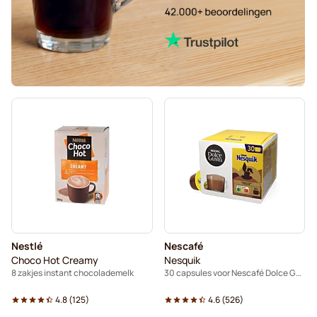
Nestlé
Nescafé
Choco Hot Creamy
Nesquik
8 zakjes instant chocolademelk
30 capsules voor Nescafé Dolce Gusto
4.8
(
125
)
4.6
(
526
)