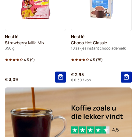
Nestlé
Nestlé
Strawberry Milk-Mix
Choco Hot Classic
350 g
10 zakjes instant chocolademelk
4.5
(
9
)
4.5
(
75
)
€ 2,95
€ 3,09
€ 0,30
/ kop