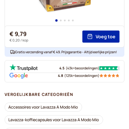
€ 9,79
Voeg toe
€ 0,20
/ kop
Gratis verzending vanaf € 49. Prijsgarantie - Altijd eerlijke prijzen!
4.5
(
43k+
beoordelingen
)
4.8
(
125k+
beoordelingen
)
VERGELIJKBARE CATEGORIEËN
Accessoires voor Lavazza A Modo Mio
Lavazza-koffiecapsules voor Lavazza A Modo Mio