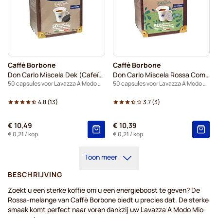
Caffè Borbone
Caffè Borbone
Don Carlo Miscela Dek (Cafeïnevrij)
Don Carlo Miscela Rossa Composteerbaar
50 capsules voor Lavazza A Modo Mio
50 capsules voor Lavazza A Modo Mio
4.8
(
13
)
3.7
(
3
)
€ 10,49
€ 10,39
€ 0,21
/ kop
€ 0,21
/ kop
Toon meer
BESCHRIJVING
Zoekt u een sterke koffie om u een energieboost te geven? De
Rossa-melange van Caffè Borbone biedt u precies dat. De sterke
smaak komt perfect naar voren dankzij uw Lavazza A Modo Mio-