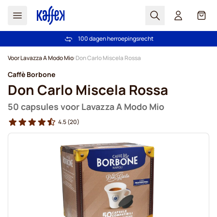
Zoek
Cart
100 dagen herroepingsrecht
Gratis vanaf € 49
Ga naar de inhoud
Voor Lavazza A Modo Mio
Don Carlo Miscela Rossa
Caffè Borbone
Don Carlo Miscela Rossa
50 capsules voor Lavazza A Modo Mio
4.5
(20)