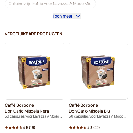
Cafeïnevrije koffie voor Lavazza A Modo Mio
Toon meer
Ontkalkings- en reinigingsproducten voor Lavazza A Modo Mio
Dolce Vita-koffiecapsules voor Lavazza A Modo Mio
VERGELJIKBARE PRODUCTEN
Gimoka-koffiecapsules voor Lavazza A Modo Mio
Capsules voor Lavazza A Modo Mio
Voor Lavazza A Modo Mio
Caffè Borbone
Caffè Borbone
Don Carlo Miscela Nera
Don Carlo Miscela Blu
50 capsules voor Lavazza A Modo Mio
50 capsules voor Lavazza A Modo Mio
4.5
(
16
)
4.3
(
22
)