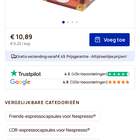
€ 10,89
Voeg toe
€ 0,22
/ kop
Gratis verzending vanaf € 49. Prijsgarantie - Altijd eerlijke prijzen!
4.5
(
43k+
beoordelingen
)
4.8
(
125k+
beoordelingen
)
VERGELIJKBARE CATEGORIEËN
Friends-espressocapsules voor Nespresso®
L'OR-espressocapsules voor Nespresso®