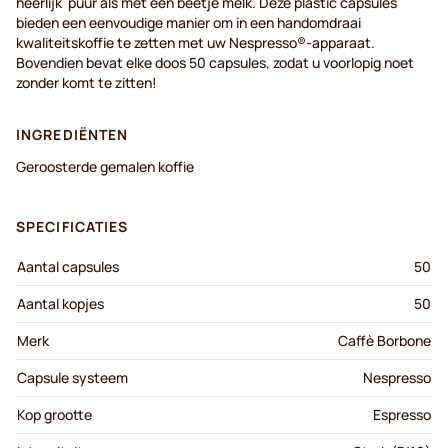
heerlijk puur als met een beetje melk. Deze plastic capsules
bieden een eenvoudige manier om in een handomdraai
kwaliteitskoffie te zetten met uw Nespresso®-apparaat.
Bovendien bevat elke doos 50 capsules, zodat u voorlopig noet
zonder komt te zitten!
INGREDIËNTEN
Geroosterde gemalen koffie
SPECIFICATIES
Aantal capsules
50
Aantal kopjes
50
Merk
Caffè Borbone
Capsule systeem
Nespresso
Kop grootte
Espresso