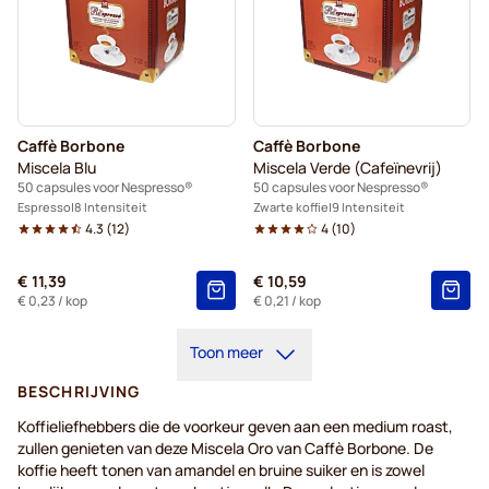
Caffè Borbone
Caffè Borbone
Miscela Blu
Miscela Verde (Cafeïnevrij)
50 capsules voor Nespresso®
50 capsules voor Nespresso®
Espresso
8 Intensiteit
Zwarte koffie
9 Intensiteit
4.3
(
12
)
4
(
10
)
€ 11,39
€ 10,59
€ 0,23
/ kop
€ 0,21
/ kop
Toon meer
BESCHRIJVING
Koffieliefhebbers die de voorkeur geven aan een medium roast,
zullen genieten van deze Miscela Oro van Caffè Borbone. De
koffie heeft tonen van amandel en bruine suiker en is zowel