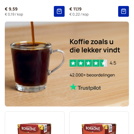
L'OR-koffiecapsules voor Nespresso®
€ 9,59
€ 11,19
Segafredo-koffiecapsules voor Nespresso®
€ 0,19
/ kop
€ 0,22
/ kop
Café René-koffiecapsules voor Nespresso®
Capsules voor Nespresso®
Gevalia-koffiecapsules voor Nespresso®
Belmio-koffiecapsules voor Nespresso®
Friele-koffiecapsules voor Nespresso®
Garibaldi-koffiecapsules voor Nespresso®