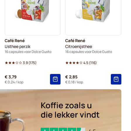
 Dolce Gusto
Voor Dolce Gusto®
voor Dolce Gusto
s voor Dolce Gusto
Café René
Café René
psules voor Dolce Gusto
IJsthee perzik
Citroenijsthee
16 capsules voor Dolce Gusto
16 capsules voor Dolce Gusto
3.9
(
175
)
4.5
(
116
)
€ 3,79
€ 2,85
€ 0,24
/ kop
€ 0,18
/ kop