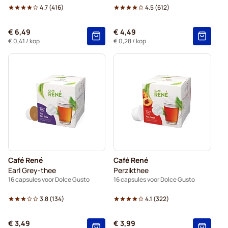
4.7
(
416
)
4.5
(
612
)
€ 6,49
€ 4,49
€ 0,41
/ kop
€ 0,28
/ kop
Café René
Café René
Earl Grey-thee
Perzikthee
16 capsules voor Dolce Gusto
16 capsules voor Dolce Gusto
3.8
(
134
)
4.1
(
322
)
€ 3,49
€ 3,99