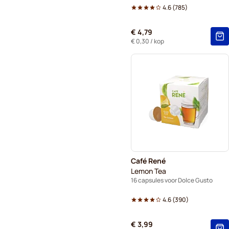
4.6
(
785
)
€ 4,79
€ 0,30
/ kop
Café René
Lemon Tea
16 capsules voor Dolce Gusto
4.6
(
390
)
€ 3,99