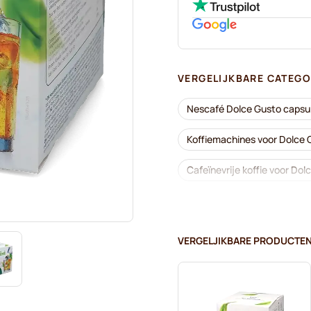
VERGELIJKBARE CATEGO
Nescafé Dolce Gusto capsu
Koffiemachines voor Dolce
Cafeïnevrije koffie voor Dol
Ontkalkings- en reinigingsp
Segafredo-koffiecapsules v
VERGELJIKBARE PRODUCTE
Café René-koffiecapsules v
Dolce Vita-koffiecapsules v