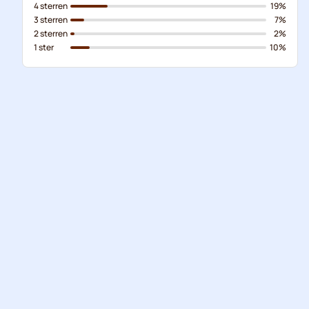
4 sterren
19%
3 sterren
7%
2 sterren
2%
1 ster
10%