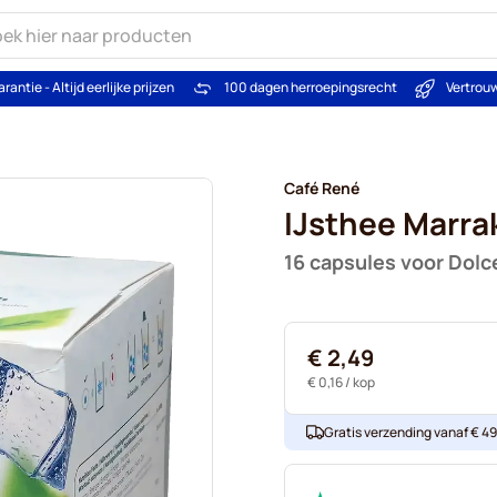
arantie - Altijd eerlijke prijzen
100 dagen herroepingsrecht
Vertrou
Café René
IJsthee Marra
16 capsules voor Dolc
€ 2,49
€ 0,16
/ kop
Gratis verzending vanaf € 49. 