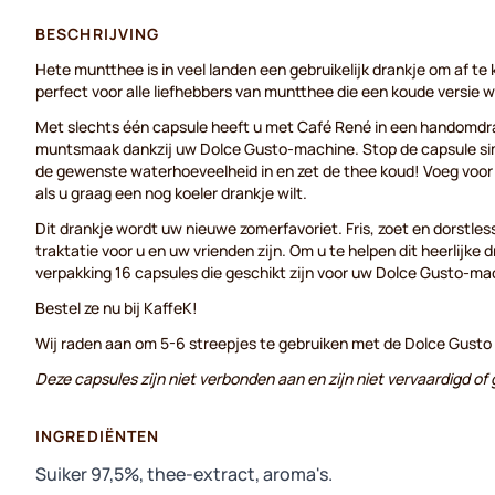
BESCHRIJVING
Hete muntthee is in veel landen een gebruikelijk drankje om af te 
perfect voor alle liefhebbers van muntthee die een koude versie wi
Met slechts één capsule heeft u met Café René in een handomdra
muntsmaak dankzij uw Dolce Gusto-machine. Stop de capsule sim
de gewenste waterhoeveelheid in en zet de thee koud! Voeg voor h
als u graag een nog koeler drankje wilt.
Dit drankje wordt uw nieuwe zomerfavoriet. Fris, zoet en dorstle
traktatie voor u en uw vrienden zijn. Om u te helpen dit heerlijke 
verpakking 16 capsules die geschikt zijn voor uw Dolce Gusto-ma
Bestel ze nu bij KaffeK!
Wij raden aan om 5-6 streepjes te gebruiken met de Dolce Gusto
Deze capsules zijn niet verbonden aan en zijn niet vervaardigd o
INGREDIËNTEN
Suiker 97,5%, thee-extract, aroma's.