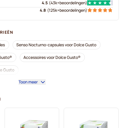
4.5
(
43k+
beoordelingen
)
4.8
(
125k+
beoordelingen
)
RIEËN
les
Senso Nocturno-capsules voor Dolce Gusto
 Gusto®
Accessoires voor Dolce Gusto®
ce Gusto
Toon meer
roducten voor Dolce Gusto
oor Dolce Gusto
N
oor Dolce Gusto
oor Dolce Gusto
Capsules voor Dolce Gusto®