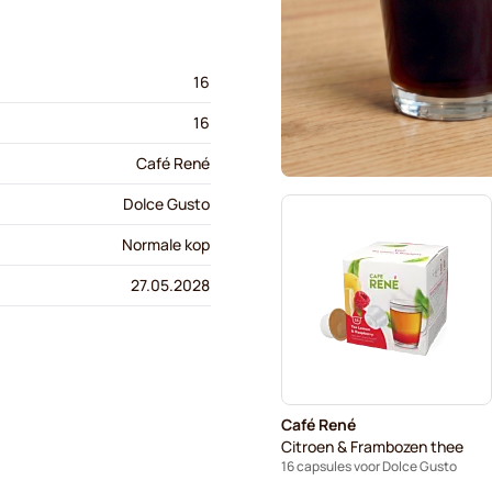
16
16
Café René
Dolce Gusto
Normale kop
27.05.2028
Café René
Citroen & Frambozen thee
16 capsules voor Dolce Gusto