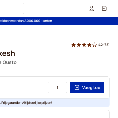
Cart
wd door meer dan 2.000.000 klanten
4.2
(68)
kesh
e Gusto
Voeg toe
Prijsgarantie - Altijd eerlijke prijzen!