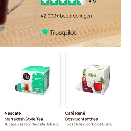
Nescafé
Café René
Marrakesh Style Tea
Bosvruchtenthee
16 capsules voor Nescafé Dolce Gusto
16 capsules voor Dolce Gusto