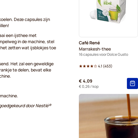
Gimoka-koffiecapsules voor
Starbucks®-koffiecapsules 
koelen. Deze capsules zijn
llen!
Kaffekapslen-koffiecapsule
ai een ijsthee met
pelweg in de machine, stel
Café René
Starbucks® Grande-koffieca
et zetten wat ijsblokjes toe
Marrakesh-thee
16 capsules voor Dolce Gusto
ssend. Het zal een geweldige
4.1
(
453
)
drankje te delen, bevat elke
chine.
€ 4,09
€ 0,26
/ kop
 machine.
f goedgekeurd door Nestlé®