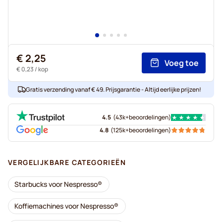
€ 2,25
Voeg toe
€ 0,23
/ kop
Gratis verzending vanaf € 49. Prijsgarantie - Altijd eerlijke prijzen!
4.5
(
43k+
beoordelingen
)
4.8
(
125k+
beoordelingen
)
VERGELIJKBARE CATEGORIEËN
Starbucks voor Nespresso®
Koffiemachines voor Nespresso®