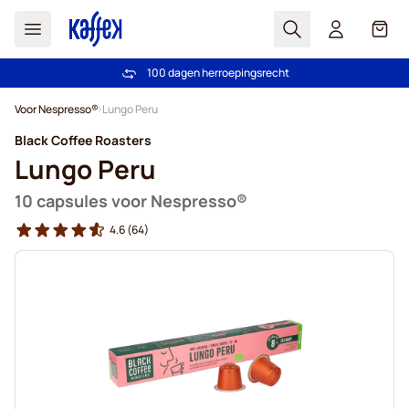
Zoek
Cart
Vertrouwd door meer dan 2.000.000 klanten
Gratis vanaf € 49
100 dagen herroepingsrecht
Prijsgarantie - Altijd eerlijke prijzen
Ga naar de inhoud
Voor Nespresso®
Lungo Peru
Black Coffee Roasters
Lungo Peru
10 capsules voor Nespresso®
4.6
(64)