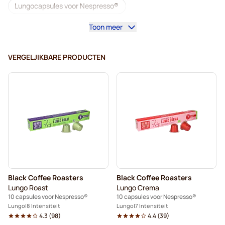
Lungocapsules voor Nespresso®
Toon meer
Lavazza voor Nespresso®
illy-koffiecapsules voor Nespresso®
VERGELJIKBARE PRODUCTEN
Café Royal-koffiecapsules voor Nespresso®
Accessoires voor Nespresso®
Alles voor uw koffie voor Nespresso®
Ontkalkings- en reinigingsproducten voor Nespresso®
L'OR-koffiecapsules voor Nespresso®
Black Coffee Roasters
Black Coffee Roasters
Segafredo-koffiecapsules voor Nespresso®
Lungo Roast
Lungo Crema
10 capsules voor Nespresso®
10 capsules voor Nespresso®
Café René-koffiecapsules voor Nespresso®
Lungo
8 Intensiteit
Lungo
7 Intensiteit
4.3
(
98
)
4.4
(
39
)