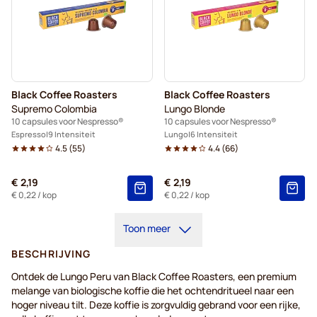
Black Coffee Roasters
Black Coffee Roasters
Supremo Colombia
Lungo Blonde
10 capsules voor Nespresso®
10 capsules voor Nespresso®
Espresso
9 Intensiteit
Lungo
6 Intensiteit
4.5
(
55
)
4.4
(
66
)
€ 2,19
€ 2,19
€ 0,22
/ kop
€ 0,22
/ kop
Toon meer
BESCHRIJVING
Ontdek de Lungo Peru van Black Coffee Roasters, een premium
melange van biologische koffie die het ochtendritueel naar een
hoger niveau tilt. Deze koffie is zorgvuldig gebrand voor een rijke,