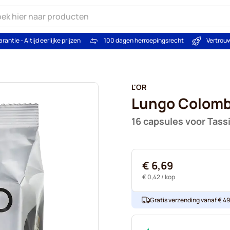
arantie - Altijd eerlijke prijzen
100 dagen herroepingsrecht
Vertrou
L'OR
Lungo Colomb
16 capsules voor Tas
€ 6,69
€ 0,42
/ kop
Gratis verzending vanaf € 49. 