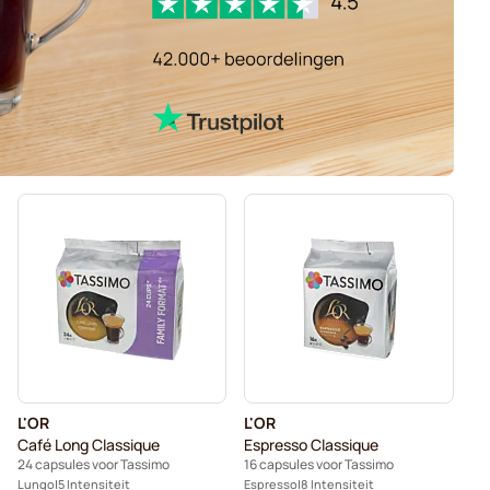
L'OR
L'OR
Café Long Classique
Espresso Classique
24 capsules voor Tassimo
16 capsules voor Tassimo
Lungo
5 Intensiteit
Espresso
8 Intensiteit