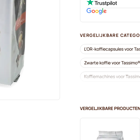
VERGELIJKBARE CATEGO
L'OR-koffiecapsules voor Ta
Zwarte koffie voor Tassimo
Koffiemachines voor Tassi
Cafeïnevrije koffie voor Tas
Ontkalkings- en reinigingsp
VERGELJIKBARE PRODUCTE
Jacobs-koffiecapsules voor
Friele-koffiecapsules voor 