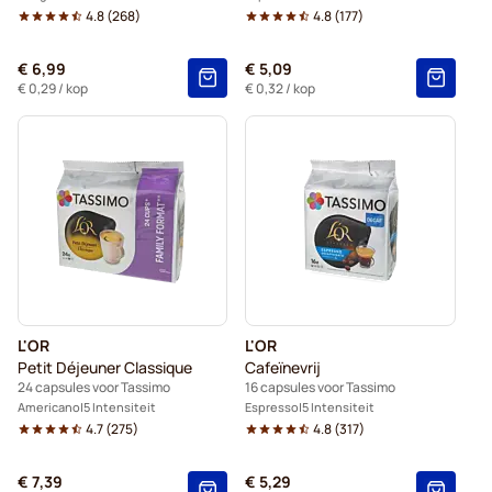
4.8
(
268
)
4.8
(
177
)
€ 6,99
€ 5,09
€ 0,29
/ kop
€ 0,32
/ kop
L'OR
L'OR
Petit Déjeuner Classique
Cafeïnevrij
24 capsules voor Tassimo
16 capsules voor Tassimo
Americano
5 Intensiteit
Espresso
5 Intensiteit
4.7
(
275
)
4.8
(
317
)
€ 7,39
€ 5,29