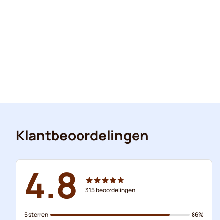
Klantbeoordelingen
4.8
315
beoordelingen
5 sterren
86%