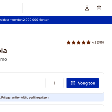
Cart
wd door meer dan 2.000.000 klanten
4.8
(315)
ia
simo
Voeg toe
Prijsgarantie - Altijd eerlijke prijzen!