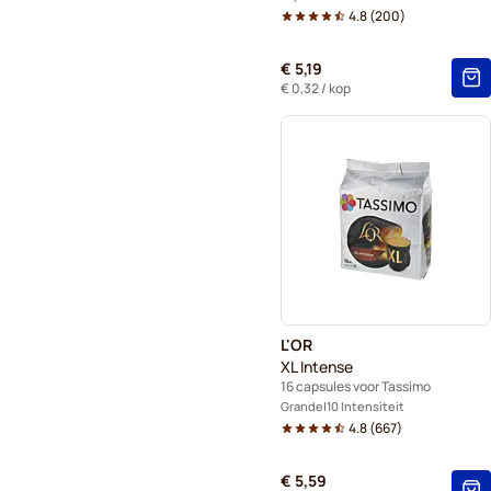
4.8
(
200
)
€ 5,19
€ 0,32
/ kop
L'OR
XL Intense
16 capsules voor Tassimo
Grande
10 Intensiteit
4.8
(
667
)
€ 5,59