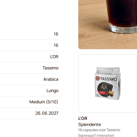
16
16
L'OR
Tassimo
Arabica
Lungo
Medium (5/10)
26.06.2027
L'OR
Splendente
16 capsules voor Tassimo
Espresso
7 Intensiteit