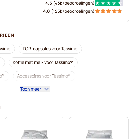
4.5
(
43k+
beoordelingen
)
4.8
(
125k+
beoordelingen
)
RIEËN
ssimo
L'OR-capsules voor Tassimo
®
Koffie met melk voor Tassimo®
mo®
Accessoires voor Tassimo®
Toon meer
simo
Alles voor uw koffie voor Tassimo
roducten voor Tassimo
N
 Tassimo
Voor Tassimo® capsules
Tassimo
Marcilla-koffiecapsules voor Tassimo