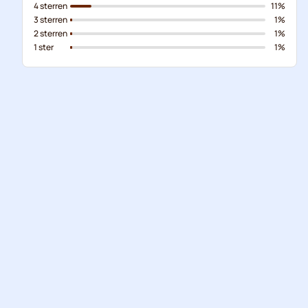
4 sterren
11%
3 sterren
1%
2 sterren
1%
1 ster
1%