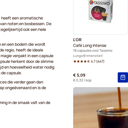
Voor Tassimo®
Gevali
Chocolademelk en thee voo
OR heeft een aromatische
van noten en bosbessen. De
egelijkertijd ook een hele
L'OR
en en een bodem die wordt
Café Long Intense
e regio, heeft de ideale
16 capsules voor Tassimo
 magie verpakt in een capsule
Lungo
8 Intensiteit
apsule herkent door de slimme
4.7
(
447
)
ijd en hoeveelheid water nodig
n de capsule.
€ 5,09
€ 0,32
/ kop
ces die verder gaan dan
hap ongeëvenaard en is de
ning in de smaak valt van de