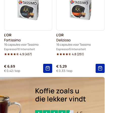
a-koffiecapsules voor Tassimo
r Tassimo®
L'OR
L'OR
Fortissimo
Delizioso
16 capsules voor Tassimo
16 capsules voor Tassimo
Espresso
10 Intensiteit
Espresso
5 Intensiteit
4.9
(
457
)
4.8
(
251
)
€ 6,69
€ 5,29
€ 0,42
/ kop
€ 0,33
/ kop