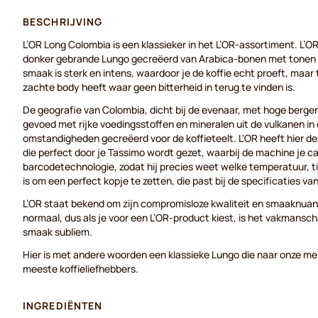
BESCHRIJVING
L’OR Long Colombia is een klassieker in het L’OR-assortiment. L’
donker gebrande Lungo gecreëerd van Arabica-bonen met tonen 
smaak is sterk en intens, waardoor je de koffie echt proeft, maar t
zachte body heeft waar geen bitterheid in terug te vinden is.
De geografie van Colombia, dicht bij de evenaar, met hoge berg
gevoed met rijke voedingsstoffen en mineralen uit de vulkanen in d
omstandigheden gecreëerd voor de koffieteelt. L'OR heeft hier de
die perfect door je Tassimo wordt gezet, waarbij de machine je c
barcodetechnologie, zodat hij precies weet welke temperatuur, t
is om een perfect kopje te zetten, die past bij de specificaties va
L’OR staat bekend om zijn compromisloze kwaliteit en smaaknuan
normaal, dus als je voor een L’OR-product kiest, is het vakmansc
smaak subliem.
Hier is met andere woorden een klassieke Lungo die naar onze me
meeste koffieliefhebbers.
INGREDIËNTEN