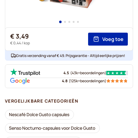
€ 3,49
Voeg toe
€ 0,44
/ kop
Gratis verzending vanaf € 49. Prijsgarantie - Altijd eerlijke prijzen!
4.5
(
43k+
beoordelingen
)
4.8
(
125k+
beoordelingen
)
VERGELIJKBARE CATEGORIEËN
Nescafé Dolce Gusto capsules
Senso Nocturno-capsules voor Dolce Gusto