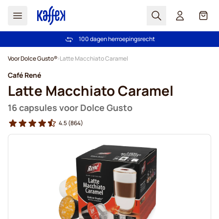
Zoek
Cart
100 dagen herroepingsrecht
Gratis vanaf € 49
Ga naar de inhoud
Voor Dolce Gusto®
Latte Macchiato Caramel
Café René
Latte Macchiato Caramel
16 capsules voor Dolce Gusto
4.5
(864)