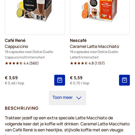
Café René
Nescafé
Cappuccino
Caramel Latte Macchiato
16 capsules voor Dolce Gusto
16 capsules voor Dolce Gusto
Cappuccino
5 Intensiteit
Latte
5 Intensiteit
4.4
(
560
)
4.8
(
1.157
)
€ 3,69
€ 5,59
€ 0,46
/ kop
€ 0,70
/ kop
Toon meer
BESCHRIJVING
Trakteer jezelf op een extra speciale Latte Macchiato de
volgende keer dat je koffie wilt drinken. Caramel Latte Macchiato
van Café René is een heerlijke, stijlvolle koffie met een vleugje