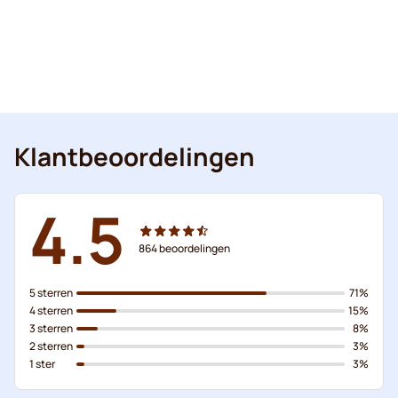
Klantbeoordelingen
4.5
864
beoordelingen
5 sterren
71%
4 sterren
15%
3 sterren
8%
2 sterren
3%
1 ster
3%