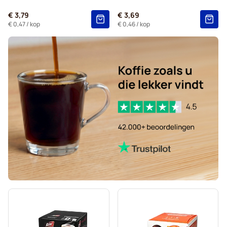
Starbucks®-koffiecapsules voor Dolce Gusto
€ 3,79
€ 3,69
Kaffekapslen-koffiecapsules voor Dolce Gusto
€ 0,47
/ kop
€ 0,46
/ kop
Starbucks® Grande-koffiecapsules voor Dolce Gusto