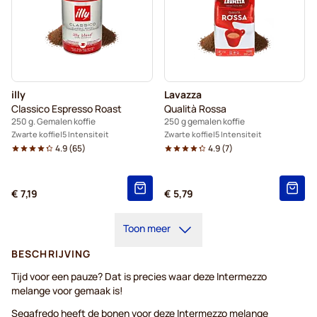
illy
Lavazza
Classico Espresso Roast
Qualità Rossa
250 g. Gemalen koffie
250 g gemalen koffie
Zwarte koffie
5 Intensiteit
Zwarte koffie
5 Intensiteit
4.9
(
65
)
4.9
(
7
)
€ 7,19
€ 5,79
Toon meer
BESCHRIJVING
Tijd voor een pauze? Dat is precies waar deze Intermezzo
melange voor gemaak is!
Segafredo heeft de bonen voor deze Intermezzo melange