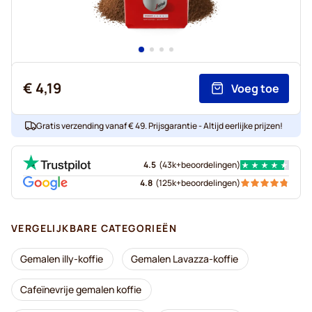
€ 4,19
Voeg toe
Gratis verzending vanaf € 49. Prijsgarantie - Altijd eerlijke prijzen!
4.5
(
43k+
beoordelingen
)
4.8
(
125k+
beoordelingen
)
VERGELIJKBARE CATEGORIEËN
Gemalen illy-koffie
Gemalen Lavazza-koffie
Cafeïnevrije gemalen koffie