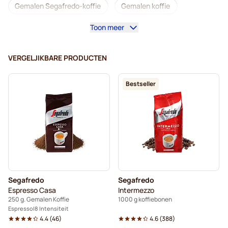
Gemalen Segafredo-koffie
Gemalen koffie
Toon meer
Gemalen Kaffekapslen-koffie
VERGELJIKBARE PRODUCTEN
Bestseller
Segafredo
Segafredo
Espresso Casa
Intermezzo
250 g. Gemalen Koffie
1000 g koffiebonen
Espresso
8 Intensiteit
4.4
(
46
)
4.6
(
388
)