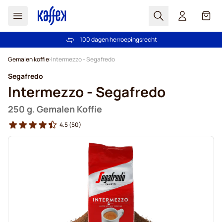
Zoek
Cart
100 dagen herroepingsrecht
Gratis vanaf € 49
Ga naar de inhoud
Gemalen koffie
Intermezzo - Segafredo
Segafredo
Intermezzo - Segafredo
250 g. Gemalen Koffie
4.5
(50)