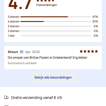
4.7
3
beoordelingen
5 sterren
67%
4 sterren
33%
3 sterren
0%
2 sterren
0%
1 ster
0%
Alison
Apr. 2026
De smaak van Britse Pasen in Griekenland! Erg lekker
Automatisch vertaald
Bekijk alle beoordelingen
Gratis verzending vanaf € 49