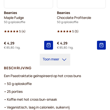
Beanies
Beanies
Maple Fudge
Chocolate Profiterole
50 g oploskoffie
50 g oploskoffie
5
(
4
)
5
(
5
)
€ 4,29
€ 4,29
€ 85,80
/ kg.
€ 85,80
/ kg.
Toon meer
BESCHRIJVING
Een Paastraktatie geïnspireerd op hot cross buns
• 50 g oploskoffie
• 25 porties
• Koffie met hot cross bun-smaak
• Veganistisch, laag in calorieën, suikervrij