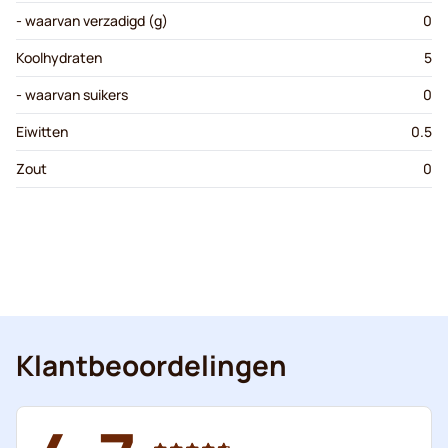
- waarvan verzadigd (g)
0
Koolhydraten
5
- waarvan suikers
0
Eiwitten
0.5
Zout
0
Klantbeoordelingen