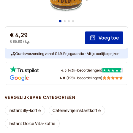
€ 4,29
Voeg toe
€ 85,80
/ kg.
Gratis verzending vanaf € 49. Prijsgarantie - Altijd eerlijke prijzen!
4.5
(
43k+
beoordelingen
)
4.8
(
125k+
beoordelingen
)
VERGELIJKBARE CATEGORIEËN
instant illy-koffie
Cafeïnevrije instantkoffie
Instant Dolce Vita-koffie