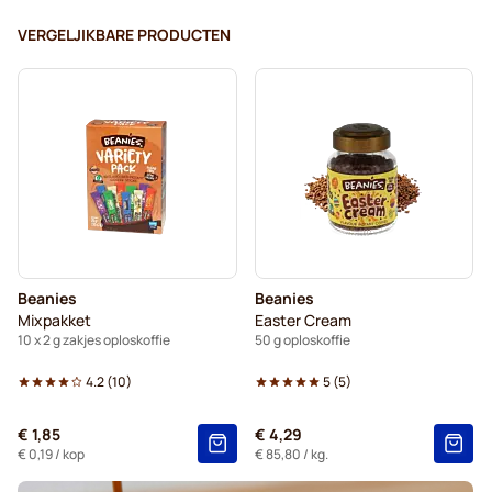
VERGELJIKBARE PRODUCTEN
Beanies
Beanies
Mixpakket
Easter Cream
10 x 2 g zakjes oploskoffie
50 g oploskoffie
4.2
(
10
)
5
(
5
)
€ 1,85
€ 4,29
€ 0,19
/ kop
€ 85,80
/ kg.