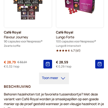
Café Royal
Café Royal
Flavour Journey
Lungo Forte
90 capsules voor Nespresso®
100 capsules voor Nespresso®
Zwarte koffie
Lungo
8 Intensiteit
4.7
(
41
)
Van
€ 28,79
€ 28,59
€ 32,01
Normale prijs
€ 0,32
/ kop
€ 0,29
/ kop
Toon meer
BESCHRIJVING
Behoren hazelnoten tot je favoriete tussendoortje? Met deze
variant van Café Royal worden je smaakpapillen op een goede
manier op de proef gesteld wanneer je een vleugje hazelnoot in je