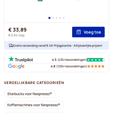
€ 33,89
Voeg toe
€ 0,34
/ kop
Gratis verzending vanaf € 49. Prijsgarantie - Altijd eerlijke prijzen!
4.5
(
43k+
beoordelingen
)
4.8
(
125k+
beoordelingen
)
VERGELIJKBARE CATEGORIEËN
Starbucks voor Nespresso®
Koffiemachines voor Nespresso®