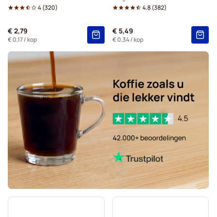
4
(
320
)
4.8
(
382
)
Starbucks®-koffiecapsules voor Dolce Gusto
€ 2,79
€ 5,49
Kaffekapslen-koffiecapsules voor Dolce Gusto
€ 0,17
/ kop
€ 0,34
/ kop
Starbucks® Grande-koffiecapsules voor Dolce Gusto