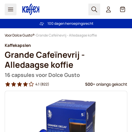
Zoek
Cart
Vertrouwd door meer dan 2.000.000 klanten
100 dagen herroepingsrecht
Gratis vanaf € 49
Prijsgarantie - Altijd eerlijke prijzen
Ga naar de inhoud
Voor Dolce Gusto®
Grande Cafeïnevrij - Alledaagse koffie
Kaffekapslen
Grande Cafeïnevrij -
Alledaagse koffie
16 capsules voor Dolce Gusto
500
+ onlangs gekocht
4.1
(822)