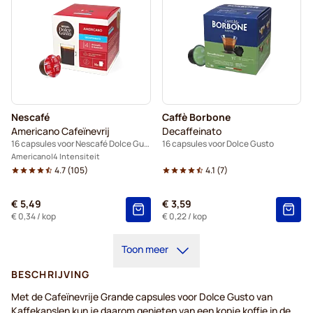
Nescafé
Caffè Borbone
Americano Cafeïnevrij
Decaffeinato
16 capsules voor Nescafé Dolce Gusto
16 capsules voor Dolce Gusto
Americano
4 Intensiteit
4.7
(
105
)
4.1
(
7
)
€ 5,49
€ 3,59
€ 0,34
/ kop
€ 0,22
/ kop
Toon meer
BESCHRIJVING
Met de Cafeïnevrije Grande capsules voor Dolce Gusto van
Kaffekapslen kun je daarom genieten van een kopje koffie in de