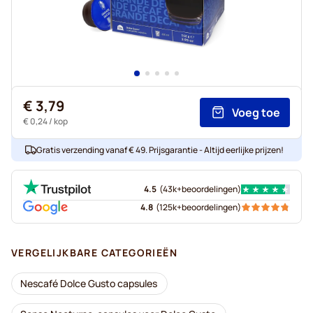
€ 3,79
Voeg toe
€ 0,24
/ kop
Gratis verzending vanaf € 49. Prijsgarantie - Altijd eerlijke prijzen!
4.5
(
43k+
beoordelingen
)
4.8
(
125k+
beoordelingen
)
VERGELIJKBARE CATEGORIEËN
Nescafé Dolce Gusto capsules