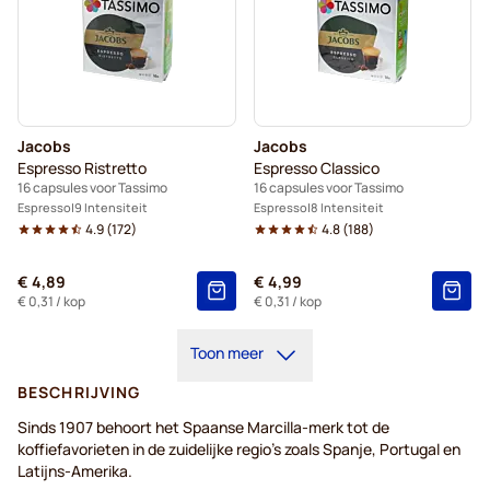
Jacobs
Jacobs
Espresso Ristretto
Espresso Classico
16 capsules voor Tassimo
16 capsules voor Tassimo
Espresso
9 Intensiteit
Espresso
8 Intensiteit
4.9
(
172
)
4.8
(
188
)
€ 4,89
€ 4,99
€ 0,31
/ kop
€ 0,31
/ kop
Toon meer
BESCHRIJVING
Sinds 1907 behoort het Spaanse Marcilla-merk tot de
koffiefavorieten in de zuidelijke regio's zoals Spanje, Portugal en
Latijns-Amerika.