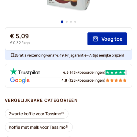
€ 5,09
Voeg toe
€ 0,32
/ kop
Gratis verzending vanaf € 49. Prijsgarantie - Altijd eerlijke prijzen!
4.5
(
43k+
beoordelingen
)
4.8
(
125k+
beoordelingen
)
VERGELIJKBARE CATEGORIEËN
Zwarte koffie voor Tassimo®
Koffie met melk voor Tassimo®