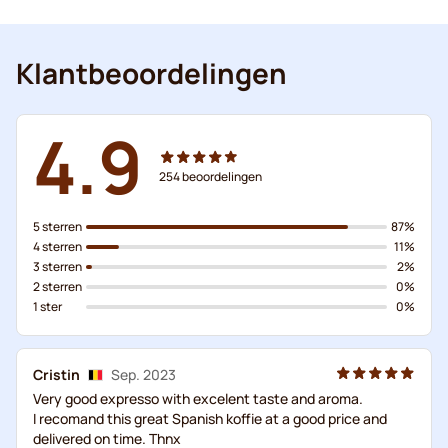
Klantbeoordelingen
4.9
254
beoordelingen
5 sterren
87%
4 sterren
11%
3 sterren
2%
2 sterren
0%
1 ster
0%
Cristin
Sep. 2023
Very good expresso with excelent taste and aroma.
I recomand this great Spanish koffie at a good price and
delivered on time. Thnx