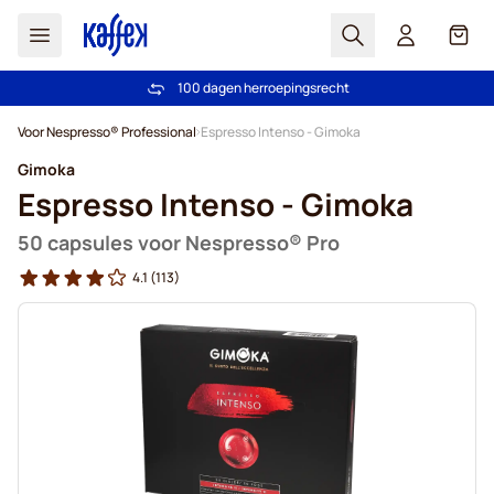
Zoek
Cart
100 dagen herroepingsrecht
Gratis vanaf € 49
Ga naar de inhoud
Voor Nespresso® Professional
Espresso Intenso - Gimoka
Gimoka
Espresso Intenso - Gimoka
50 capsules voor Nespresso® Pro
4.1
(113)