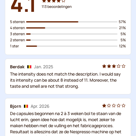
4.1
113
beoordelingen
5 sterren
57%
4 sterren
21%
3 sterren
5%
2 sterren
5%
1 ster
12%
Berdak
Jan. 2025
The intensity does not match the description. I would say
its intensity can be about 8 instead of 11. Moreover, the
taste and smell are not that strong.
Bjorn
Apr. 2026
De capsules begonnen na 2 à 3 weken bol te staan van de
lucht erin, geen idee hoe dat mogelijk is, moet zeker te
maken hebben met de vulling en het fabricageproces.
Resultaat is alleszins dat ze de Nespresso machine op het