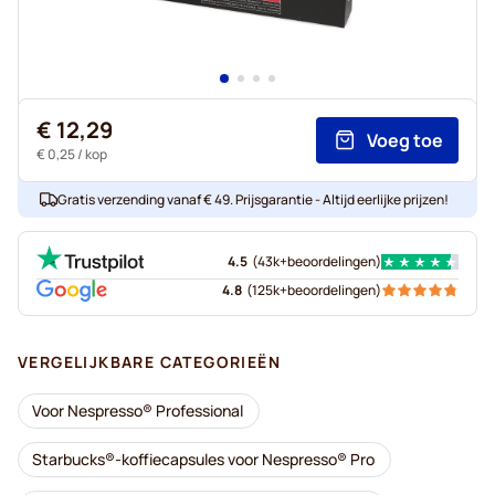
€ 12,29
Voeg toe
€ 0,25
/ kop
Gratis verzending vanaf € 49. Prijsgarantie - Altijd eerlijke prijzen!
4.5
(
43k+
beoordelingen
)
4.8
(
125k+
beoordelingen
)
VERGELIJKBARE CATEGORIEËN
Voor Nespresso® Professional
Starbucks®-koffiecapsules voor Nespresso® Pro