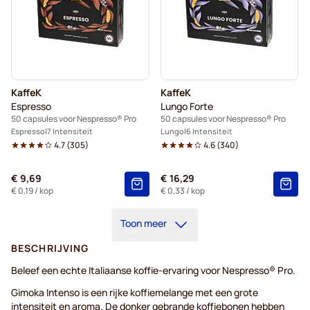
KaffeK
KaffeK
Espresso
Lungo Forte
50 capsules voor Nespresso® Pro
50 capsules voor Nespresso® Pro
Espresso
7 Intensiteit
Lungo
6 Intensiteit
4.7
(
305
)
4.6
(
340
)
€ 9,69
€ 16,29
€ 0,19
/ kop
€ 0,33
/ kop
Toon meer
BESCHRIJVING
Beleef een echte Italiaanse koffie-ervaring voor Nespresso® Pro.
Gimoka Intenso is een rijke koffiemelange met een grote
intensiteit en aroma. De donker gebrande koffiebonen hebben