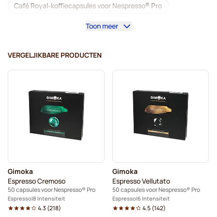
Café Royal-koffiecapsules voor Nespresso® Pro
Toon meer
Koffiemachines voor Nespresso® Professional
Accessoires voor Nespresso® Professional
VERGELJIKBARE PRODUCTEN
Cafeïnevrije koffie voor Nespresso® Pro
Ontkalkings- en reinigingsproducten voor Nespresso® Pro
Capsules voor Nespresso® Pro
Gimoko-koffiecapsules voor Nespresso® Pro
Koffiecapsules voor Nespresso® Pro
Gimoka
Gimoka
Kaffekapslen voor Nespresso® Professional
Espresso Cremoso
Espresso Vellutato
50 capsules voor Nespresso® Pro
50 capsules voor Nespresso® Pro
Espresso
8 Intensiteit
Espresso
6 Intensiteit
4.3
(
218
)
4.5
(
142
)