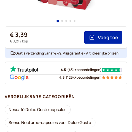
€ 3,39
Voeg toe
€ 0,21
/ kop
Gratis verzending vanaf € 49. Prijsgarantie - Altijd eerlijke prijzen!
4.5
(
43k+
beoordelingen
)
4.8
(
125k+
beoordelingen
)
VERGELIJKBARE CATEGORIEËN
Nescafé Dolce Gusto capsules
Senso Nocturno-capsules voor Dolce Gusto