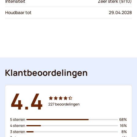
Intensiteit
Zeer sterk (9/10)
Houdbaar tot
29.04.2028
Klantbeoordelingen
4.4
227
beoordelingen
5 sterren
68%
4 sterren
16%
3 sterren
8%