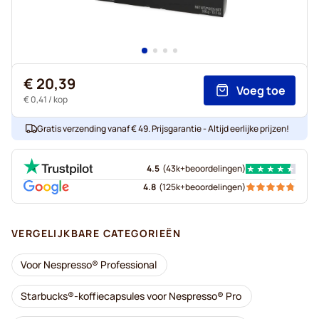
€ 20,39
Voeg toe
€ 0,41
/ kop
Gratis verzending vanaf € 49. Prijsgarantie - Altijd eerlijke prijzen!
4.5
(
43k+
beoordelingen
)
4.8
(
125k+
beoordelingen
)
VERGELIJKBARE CATEGORIEËN
Voor Nespresso® Professional
Starbucks®-koffiecapsules voor Nespresso® Pro