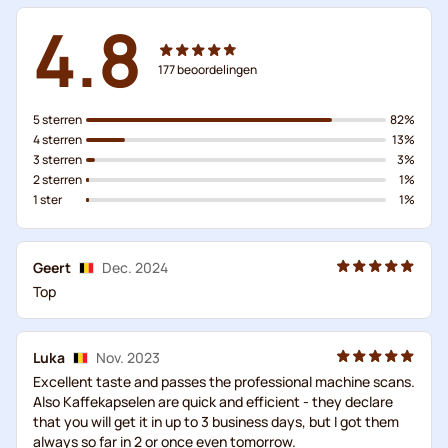
4.8
177
beoordelingen
5 sterren
82%
4 sterren
13%
3 sterren
3%
2 sterren
1%
1 ster
1%
Geert
Dec. 2024
Top
Luka
Nov. 2023
Excellent taste and passes the professional machine scans.
Also Kaffekapselen are quick and efficient - they declare
that you will get it in up to 3 business days, but I got them
always so far in 2 or once even tomorrow.