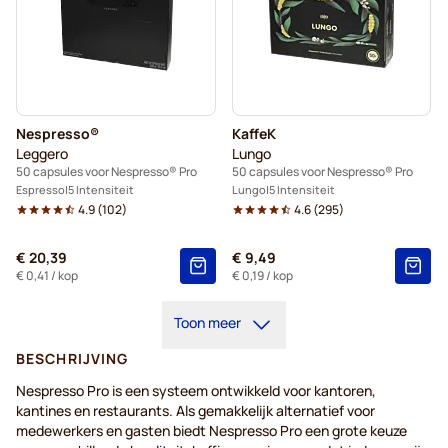
Nespresso®
KaffeK
Leggero
Lungo
50 capsules voor Nespresso® Pro
50 capsules voor Nespresso® Pro
Espresso
5 Intensiteit
Lungo
5 Intensiteit
4.9
(
102
)
4.6
(
295
)
€ 20,39
€ 9,49
€ 0,41
/ kop
€ 0,19
/ kop
Toon meer
BESCHRIJVING
Nespresso Pro is een systeem ontwikkeld voor kantoren,
kantines en restaurants. Als gemakkelijk alternatief voor
medewerkers en gasten biedt Nespresso Pro een grote keuze