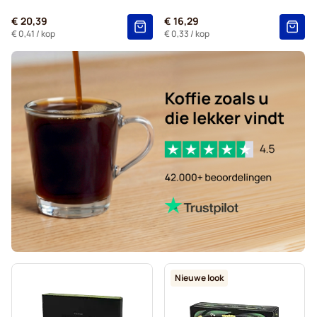
€ 20,39
€ 16,29
€ 0,41
/ kop
€ 0,33
/ kop
Nieuwe look