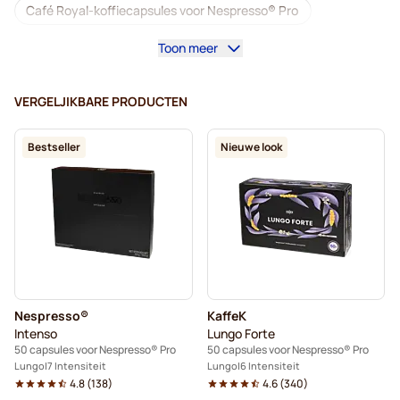
Café Royal-koffiecapsules voor Nespresso® Pro
Toon meer
Koffiemachines voor Nespresso® Professional
Accessoires voor Nespresso® Professional
VERGELJIKBARE PRODUCTEN
Cafeïnevrije koffie voor Nespresso® Pro
Bestseller
Nieuwe look
Ontkalkings- en reinigingsproducten voor Nespresso® Pro
Capsules voor Nespresso® Pro
Gimoko-koffiecapsules voor Nespresso® Pro
Koffiecapsules voor Nespresso® Pro
Nespresso®
KaffeK
Kaffekapslen voor Nespresso® Professional
Intenso
Lungo Forte
50 capsules voor Nespresso® Pro
50 capsules voor Nespresso® Pro
Lungo
7 Intensiteit
Lungo
6 Intensiteit
4.8
(
138
)
4.6
(
340
)